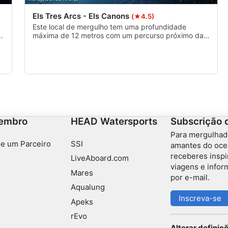
Els Tres Arcs - Els Canons
(★4.5)
Este local de mergulho tem uma profundidade
e
máxima de 12 metros com um percurso próximo da
a
costa entre blocos de granito onde se encontram
três arcos submarinos. Um mergulho relaxado ideal
para todos os tipos de mergulhadores.
embro
HEAD Watersports
Subscrição 
Para mergulhad
e um Parceiro
SSI
amantes do oce
receberes inspi
LiveAboard.com
viagens e info
Mares
por e-mail.
Aqualung
Inscreva-se
Apeks
rEvo
Alterar definiç