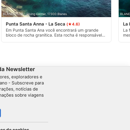
BLANES~SUB - Diving Center, 17300 Blanes
BLANES
Punta Santa Anna - La Seca
La
(★4.6)
Em Punta Santa Ana você encontrará um grande
La 
bloco de rocha granítica. Esta rocha é responsável
mes
por uma série de naufrágios de 17 a 3 metros de
ape
profundidade, deixando para trás muitos restos
pro
arqueológicos diferentes. Aqui você ainda pode
ide
desfrutar de alguns falconetes e desfiladeiros do
século XVI.
da Newsletter
ores, exploradores e
ano - Subscreve para
rações, notícias de
rmações sobre viagens
ões de cookies