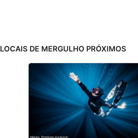
Desenvolver e melhorar os serviços
Usar dados limitados para selecionar conteúdo
Recursos especiais do IAB:
Usar dados exatos de geolocalização
LOCAIS DE MERGULHO PRÓXIMOS
Identificar dispositivos com base nas informações solicitada
Finalidades de processamento não IAB:
Necessário
Desempenho
Funcional
Publicidade
Mares, Predrag Vuckovic