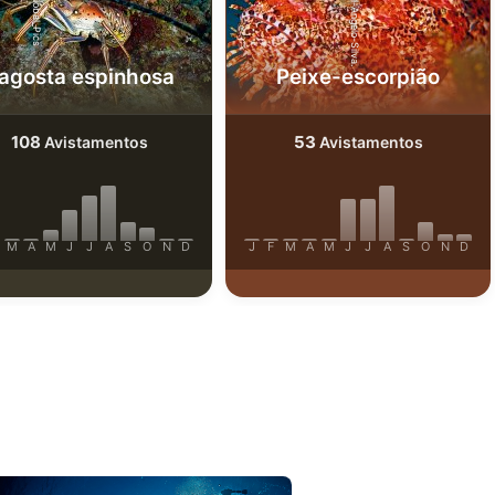
iStock-Miguel-Angelo-Silva.
iStock-Global_Pics
agosta espinhosa
Peixe-escorpião
108
53
Avistamentos
Avistamentos
M
A
M
J
J
A
S
O
N
D
J
F
M
A
M
J
J
A
S
O
N
D