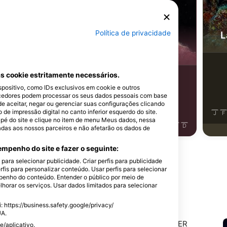
SSI-Peter-Schinck
Política de privacidade
oreia
L
Nudibrânquio
istamentos
s cookie estritamente necessários.
111
Avistamentos
ositivo, como IDs exclusivos em cookie e outros
cedores podem processar os seus dados pessoais com base
de aceitar, negar ou gerenciar suas configurações clicando
e impressão digital no canto inferior esquerdo do site.
J
J
A
S
O
N
D
J
F
dapé do site e clique no item de menu Meus dados, nessa
J
F
M
A
M
J
J
A
S
O
N
D
adas aos nossos parceiros e não afetarão os dados de
mpenho do site e fazer o seguinte:
ara selecionar publicidade. Criar perfis para publicidade
rfis para personalizar conteúdo. Usar perfis para selecionar
enho do conteúdo. Entender o público por meio de
horar os serviços. Usar dados limitados para selecionar
local de mergulho
 https://business.safety.google/privacy/
UA.
e/aplicativo.