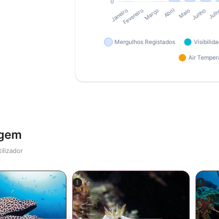
agem
ilizador