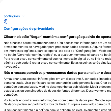
Alamy-WaterFrame
iStock-Global_Pics
português
Barracuda
M
Configurações de privacidade
285
209
Avistamentos
Av
Clicar no botão "Negar" mantém a configuração padrão de apena
Nós e nossos parceiros armazenamos e/ou acessamos informações em um disp
armazenamentos de navegador para processar dados pessoais. Alguns forne
em interesses legítimos, para se opor a isso abra as "Configurações". Você po
no botão "Gerenciar configurações" ou a qualquer momento clicando no botão d
J
F
M
A
M
J
J
A
S
O
N
D
J
F
M
A
M
Para retirar o seu consentimento clique na impressão digital ou no link no ro
página você poderá retirar o seu consentimento. Estas escolhas serão sinaliz
navegação.
Nós e nossos parceiros processamos dados para analisar o dese
Armazenar e/ou acessar informações em um dispositivo. Usar dados limitados p
personalizada. Usar perfis para selecionar publicidade personalizada. Criar pe
conteúdo personalizado. Medir o desempenho da publicidade. Medir o desemp
estatísticas ou combinações de dados de fontes diferentes. Desenvolver e mel
Centros de mergulho que servem este 
conteúdo.
Você pode encontrar mais informações sobre o uso de dados pelo Google aqui:
Os dados podem ser partilhados fora da União Europeia e enviados para os E
O seu consentimento e a política cookie aplicam-se exclusivamente a este sit