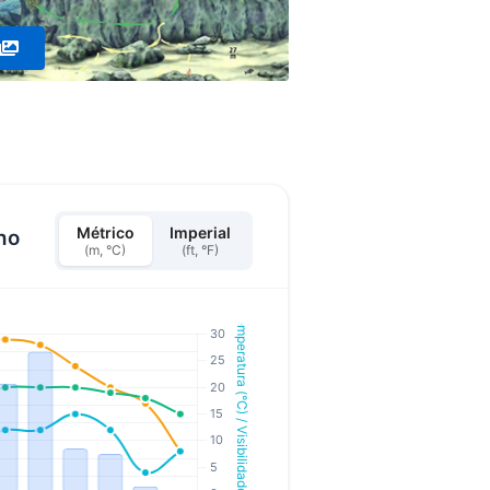
Métrico
Imperial
ho
(m, °C)
(ft, °F)