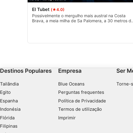
El Tubet
(★4.0)
Possivelmente o mergulho mais austral na Costa
Brava, a meia milha de Sa Palomera, a 30 metros d
profundidade e na confluência do tubo de descarg
de água de chuva Blanes com duas áreas de rocha
de baixo granito.
Destinos Populares
Empresa
Ser M
Tailândia
Blue Oceans
Torne-s
Egito
Perguntas frequentes
Espanha
Política de Privacidade
Indonésia
Termos de utilização
Flórida
Imprimir
Filipinas