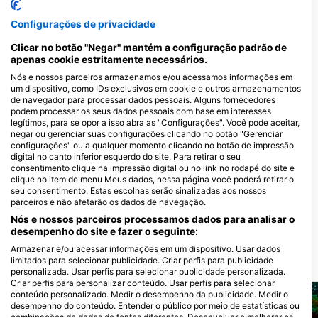
91
32
Avistamentos
Avistamentos
Configurações de privacidade
Clicar no botão "Negar" mantém a configuração padrão de
apenas cookie estritamente necessários.
Nós e nossos parceiros armazenamos e/ou acessamos informações em
J
F
M
A
M
J
J
A
S
O
N
D
J
F
M
A
M
J
J
A
S
O
N
D
um dispositivo, como IDs exclusivos em cookie e outros armazenamentos
de navegador para processar dados pessoais. Alguns fornecedores
podem processar os seus dados pessoais com base em interesses
legítimos, para se opor a isso abra as "Configurações". Você pode aceitar,
Centros de mergulho que servem este
negar ou gerenciar suas configurações clicando no botão "Gerenciar
configurações" ou a qualquer momento clicando no botão de impressão
local de mergulho
digital no canto inferior esquerdo do site. Para retirar o seu
consentimento clique na impressão digital ou no link no rodapé do site e
clique no item de menu Meus dados, nessa página você poderá retirar o
seu consentimento. Estas escolhas serão sinalizadas aos nossos
La Tribu Diving Academy
SEA SUB MODENA A.S.D.
parceiros e não afetarão os dados de navegação.
via Meneghetti 24, 19032 Lerici, SP
Via Dogali 12, 41123 MODENA, MO
- ItÁlia
- ItÁlia
Nós e nossos parceiros processamos dados para analisar o
desempenho do site e fazer o seguinte:
Armazenar e/ou acessar informações em um dispositivo. Usar dados
limitados para selecionar publicidade. Criar perfis para publicidade
LOCAIS DE MERGULHO PRÓXIMOS
personalizada. Usar perfis para selecionar publicidade personalizada.
Criar perfis para personalizar conteúdo. Usar perfis para selecionar
conteúdo personalizado. Medir o desempenho da publicidade. Medir o
desempenho do conteúdo. Entender o público por meio de estatísticas ou
combinações de dados de fontes diferentes. Desenvolver e melhorar os