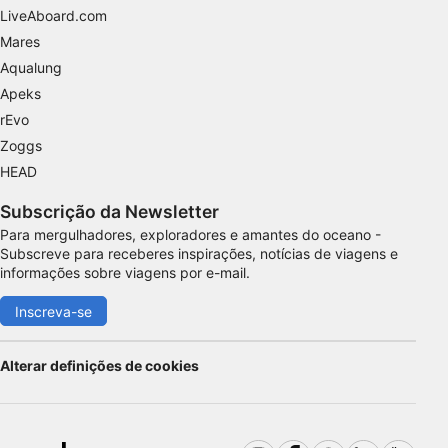
LiveAboard.com
Finalidades de processamento não IAB:
Mares
Necessário
Aqualung
Desempenho
Apeks
rEvo
Funcional
Zoggs
Publicidade
HEAD
Subscrição da Newsletter
Para mergulhadores, exploradores e amantes do oceano -
Subscreve para receberes inspirações, notícias de viagens e
informações sobre viagens por e-mail.
Inscreva-se
Alterar definições de cookies