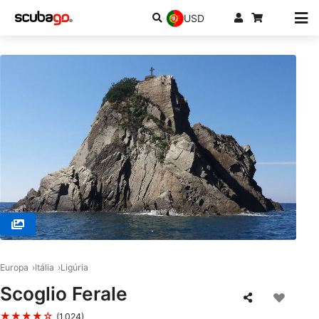
USD
© LA TRIBU DIVING ACADEMY, 19038 Sarzana
Europa
Itália
Ligúria
Scoglio Ferale
★★★★☆
(1,024)