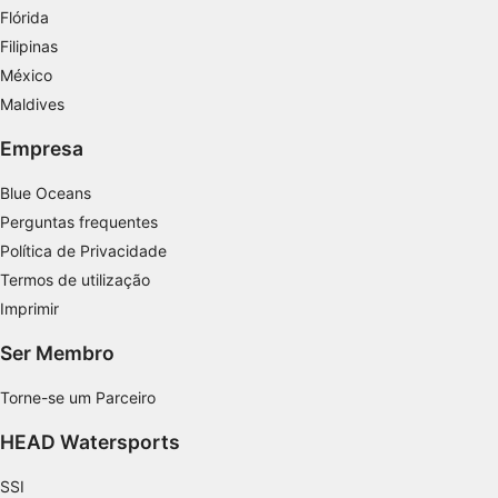
Flórida
Usar perfis para selecionar conteúdo
Filipinas
personalizado
México
Maldives
Medir o desempenho da publicidade
Empresa
Medir o desempenho do conteúdo
Blue Oceans
Entender o público por meio de estatísticas
ou combinações de dados de fontes
Perguntas frequentes
diferentes.
Política de Privacidade
Termos de utilização
Desenvolver e melhorar os serviços
Imprimir
Usar dados limitados para selecionar
conteúdo
Ser Membro
Recursos especiais do IAB:
Torne-se um Parceiro
Usar dados exatos de geolocalização
HEAD Watersports
Identificar dispositivos com base nas
informações solicitadas ativamente
SSI