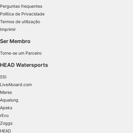
Medir o desempenho da publicidade
Perguntas frequentes
Medir o desempenho do conteúdo
Política de Privacidade
Termos de utilização
Entender o público por meio de estatísticas
Imprimir
ou combinações de dados de fontes
diferentes.
Ser Membro
Desenvolver e melhorar os serviços
Torne-se um Parceiro
Usar dados limitados para selecionar
HEAD Watersports
conteúdo
Recursos especiais do IAB:
SSI
Usar dados exatos de geolocalização
LiveAboard.com
Mares
Identificar dispositivos com base nas
Aqualung
informações solicitadas ativamente
Apeks
Finalidades de processamento não IAB:
rEvo
Necessário
Zoggs
HEAD
Desempenho