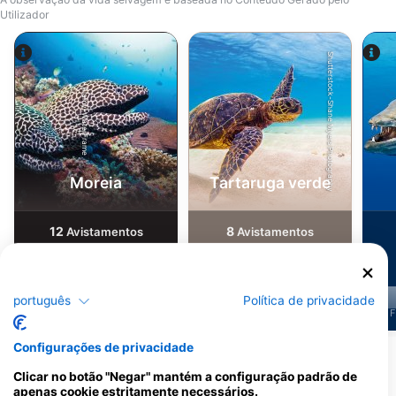
Utilizador
Shutterstock-Shane Myers Photography
Alamy-WaterFrame
Moreia
Tartaruga verde
12
8
Avistamentos
Avistamentos
português
Política de privacidade
J
F
M
A
M
J
J
A
S
O
N
D
J
F
M
A
M
J
J
A
S
O
N
D
J
F
Configurações de privacidade
Mostrar mais animais
Clicar no botão "Negar" mantém a configuração padrão de
apenas cookie estritamente necessários.