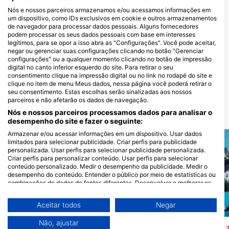
Centros de mergulho que servem este
Nós e nossos parceiros armazenamos e/ou acessamos informações em
local de mergulho
um dispositivo, como IDs exclusivos em cookie e outros armazenamentos
de navegador para processar dados pessoais. Alguns fornecedores
podem processar os seus dados pessoais com base em interesses
legítimos, para se opor a isso abra as "Configurações". Você pode aceitar,
negar ou gerenciar suas configurações clicando no botão "Gerenciar
configurações" ou a qualquer momento clicando no botão de impressão
Freedive Northern Ireland,
digital no canto inferior esquerdo do site. Para retirar o seu
Johannes Windisch
consentimento clique na impressão digital ou no link no rodapé do site e
25 Primrose Drive, BT56 8TB
clique no item de menu Meus dados, nessa página você poderá retirar o
Portrush, Reino Unido
seu consentimento. Estas escolhas serão sinalizadas aos nossos
parceiros e não afetarão os dados de navegação.
Nós e nossos parceiros processamos dados para analisar o
LOCAIS DE MERGULHO PRÓXIMOS
desempenho do site e fazer o seguinte:
Armazenar e/ou acessar informações em um dispositivo. Usar dados
limitados para selecionar publicidade. Criar perfis para publicidade
personalizada. Usar perfis para selecionar publicidade personalizada.
Criar perfis para personalizar conteúdo. Usar perfis para selecionar
conteúdo personalizado. Medir o desempenho da publicidade. Medir o
desempenho do conteúdo. Entender o público por meio de estatísticas ou
combinações de dados de fontes diferentes. Desenvolver e melhorar os
serviços. Usar dados limitados para selecionar conteúdo.
Você pode encontrar mais informações sobre o uso de dados pelo Google
Aceitar todos
Negar
aqui: https://business.safety.google/privacy/
Scubapro
Scubapro
Os dados podem ser partilhados fora da União Europeia e enviados para
Não, ajustar
os EUA.
The Mohegan (Wreck)
Porthoustock
(★4.6)
(★4.3