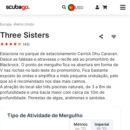
USD
Europa
Reino Unido
Three Sisters
★★★★☆
(45)
Estaciona no parque de estacionamento Carrick Dhu Caravan.
Desce as falésias e atravessa o recife até ao promontório de
Blackrock. O ponto de mergulho fica na abertura em forma de
V nas rochas no lado leste do promontório. Fica bastante
exposto às ondas e amplifica a mais pequena ondulação, pelo
que só é recomendado nos dias mais calmos.
A atração do local são três piscinas naturais, de 3 a 8m de
profundidade e uma bacia maior com cerca de 10m de
profundidade. Florestas de algas, anémonas e santolas.
Tipo de Atividade de Mergulho
Métrico
Imperial
(m, °C)
(ft, °F)