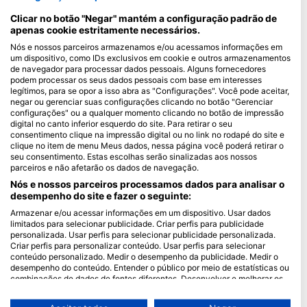
Maldives
Clicar no botão "Negar" mantém a configuração padrão de
apenas cookie estritamente necessários.
Empresa
Nós e nossos parceiros armazenamos e/ou acessamos informações em
um dispositivo, como IDs exclusivos em cookie e outros armazenamentos
Blue Oceans
de navegador para processar dados pessoais. Alguns fornecedores
podem processar os seus dados pessoais com base em interesses
Perguntas frequentes
legítimos, para se opor a isso abra as "Configurações". Você pode aceitar,
Política de Privacidade
negar ou gerenciar suas configurações clicando no botão "Gerenciar
configurações" ou a qualquer momento clicando no botão de impressão
Termos de utilização
digital no canto inferior esquerdo do site. Para retirar o seu
Imprimir
consentimento clique na impressão digital ou no link no rodapé do site e
clique no item de menu Meus dados, nessa página você poderá retirar o
seu consentimento. Estas escolhas serão sinalizadas aos nossos
Ser Membro
parceiros e não afetarão os dados de navegação.
Nós e nossos parceiros processamos dados para analisar o
Torne-se um Parceiro
desempenho do site e fazer o seguinte:
Armazenar e/ou acessar informações em um dispositivo. Usar dados
HEAD Watersports
limitados para selecionar publicidade. Criar perfis para publicidade
personalizada. Usar perfis para selecionar publicidade personalizada.
SSI
Criar perfis para personalizar conteúdo. Usar perfis para selecionar
conteúdo personalizado. Medir o desempenho da publicidade. Medir o
LiveAboard.com
desempenho do conteúdo. Entender o público por meio de estatísticas ou
combinações de dados de fontes diferentes. Desenvolver e melhorar os
Mares
serviços. Usar dados limitados para selecionar conteúdo.
Aqualung
Você pode encontrar mais informações sobre o uso de dados pelo Google