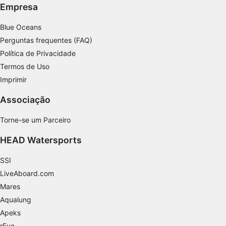
Empresa
Medir o desempenho da publicidade
Blue Oceans
Medir o desempenho do conteúdo
Perguntas frequentes (FAQ)
Política de Privacidade
Entender o público por meio de estatísticas
Termos de Uso
ou combinações de dados de fontes
diferentes.
Imprimir
Desenvolver e melhorar os serviços
Associação
Usar dados limitados para selecionar
Torne-se um Parceiro
conteúdo
HEAD Watersports
Recursos especiais do IAB:
Usar dados exatos de geolocalização
SSI
LiveAboard.com
Identificar dispositivos com base nas
Mares
informações solicitadas ativamente
Aqualung
Finalidades de processamento não IAB:
Apeks
Necessário
rEvo