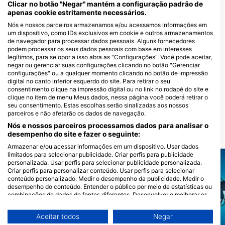
Clicar no botão "Negar" mantém a configuração padrão de
apenas cookie estritamente necessários.
Nós e nossos parceiros armazenamos e/ou acessamos informações em
um dispositivo, como IDs exclusivos em cookie e outros armazenamentos
de navegador para processar dados pessoais. Alguns fornecedores
podem processar os seus dados pessoais com base em interesses
legítimos, para se opor a isso abra as "Configurações". Você pode aceitar,
negar ou gerenciar suas configurações clicando no botão "Gerenciar
configurações" ou a qualquer momento clicando no botão de impressão
digital no canto inferior esquerdo do site. Para retirar o seu
Reef Divers II - Cayman Brac
consentimento clique na impressão digital ou no link no rodapé do site e
PO BOX 56, KY2-2001 Cayman
clique no item de menu Meus dados, nessa página você poderá retirar o
Brac, Ilhas Cayman
seu consentimento. Estas escolhas serão sinalizadas aos nossos
parceiros e não afetarão os dados de navegação.
Nós e nossos parceiros processamos dados para analisar o
desempenho do site e fazer o seguinte:
Locais de mergulho próximos
Armazenar e/ou acessar informações em um dispositivo. Usar dados
limitados para selecionar publicidade. Criar perfis para publicidade
personalizada. Usar perfis para selecionar publicidade personalizada.
Criar perfis para personalizar conteúdo. Usar perfis para selecionar
conteúdo personalizado. Medir o desempenho da publicidade. Medir o
desempenho do conteúdo. Entender o público por meio de estatísticas ou
combinações de dados de fontes diferentes. Desenvolver e melhorar os
serviços. Usar dados limitados para selecionar conteúdo.
Você pode encontrar mais informações sobre o uso de dados pelo Google
Aceitar todos
Negar
aqui: https://business.safety.google/privacy/