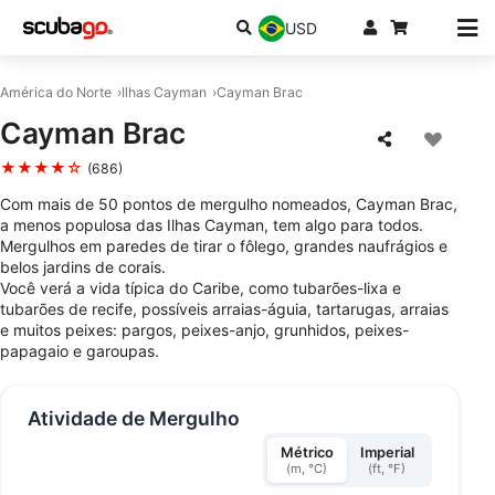
USD
América do Norte
Ilhas Cayman
Cayman Brac
Cayman Brac
★★★★☆
(686)
Com mais de 50 pontos de mergulho nomeados, Cayman Brac,
a menos populosa das Ilhas Cayman, tem algo para todos.
Mergulhos em paredes de tirar o fôlego, grandes naufrágios e
belos jardins de corais.
Você verá a vida típica do Caribe, como tubarões-lixa e
tubarões de recife, possíveis arraias-águia, tartarugas, arraias
e muitos peixes: pargos, peixes-anjo, grunhidos, peixes-
papagaio e garoupas.
Atividade de Mergulho
Métrico
Imperial
(m, °C)
(ft, °F)