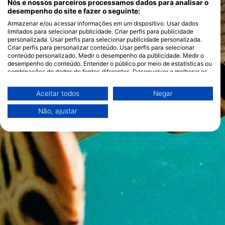
Nós e nossos parceiros processamos dados para analisar o
desempenho do site e fazer o seguinte:
Armazenar e/ou acessar informações em um dispositivo. Usar dados
limitados para selecionar publicidade. Criar perfis para publicidade
personalizada. Usar perfis para selecionar publicidade personalizada.
Criar perfis para personalizar conteúdo. Usar perfis para selecionar
conteúdo personalizado. Medir o desempenho da publicidade. Medir o
desempenho do conteúdo. Entender o público por meio de estatísticas ou
combinações de dados de fontes diferentes. Desenvolver e melhorar os
serviços. Usar dados limitados para selecionar conteúdo.
Você pode encontrar mais informações sobre o uso de dados pelo Google
Aceitar todos
Negar
aqui: https://business.safety.google/privacy/
Os dados podem ser partilhados fora da União Europeia e enviados para
Não, ajustar
os EUA.
O seu consentimento e a política cookie aplicam-se exclusivamente a
este site/aplicativo.
Ver lista de parceiros (1 fornecedores IAB)
Utilizamos os seus dados para as seguintes finalidades:
Finalidades de processamento do IAB:
Armazenar e/ou acessar informações em um
dispositivo
Usar dados limitados para selecionar
publicidade