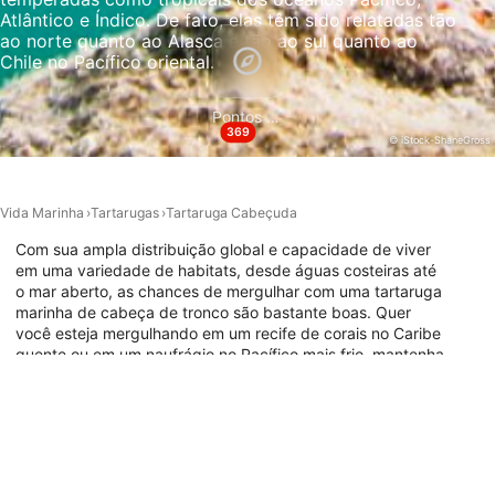
conteúdo
Atlântico e Índico. De fato, elas têm sido relatadas tão
ao norte quanto ao Alasca e tão ao sul quanto ao
Recursos especiais do IAB:
Chile no Pacífico oriental.
Usar dados exatos de geolocalização
Pontos de Mergulho
Identificar dispositivos com base nas
369
informações solicitadas ativamente
© iStock-ShaneGross
Finalidades de processamento não IAB:
Necessário
Vida Marinha
Tartarugas
Tartaruga Cabeçuda
Com sua ampla distribuição global e capacidade de viver
Desempenho
em uma variedade de habitats, desde águas costeiras até
o mar aberto, as chances de mergulhar com uma tartaruga
Funcional
marinha de cabeça de tronco são bastante boas. Quer
você esteja mergulhando em um recife de corais no Caribe
Publicidade
quente ou em um naufrágio no Pacífico mais frio, mantenha
seus olhos abertos no horizonte para a possibilidade de um
destes grandes e majestosos répteis passar a nadar.
Confira o mapa abaixo para encontrar os melhores locais
de mergulho ao redor do mundo para encontrá-los
enquanto mergulha.