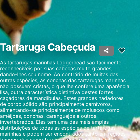
Criar perfis para publicidade personalizada
Usar perfis para selecionar publicidade
personalizada
Criar perfis para personalizar conteúdo
Tartaruga Cabeçuda
Usar perfis para selecionar conteúdo
personalizado
As tartarugas marinhas Loggerhead são facilmente
reconhecíveis por suas cabeças muito grandes,
dando-lhes seu nome. Ao contrário de muitas das
Medir o desempenho da publicidade
outras espécies, as conchas das tartarugas marinhas
não possuem cristas, o que lhe confere uma aparência
Medir o desempenho do conteúdo
lisa, outra característica distintiva destes fortes
caçadores de mandíbulas. Estes grandes nadadores
Entender o público por meio de estatísticas
de corpo sólido são principalmente carnívoros,
ou combinações de dados de fontes
alimentando-se principalmente de moluscos como
diferentes.
amêijoas, conchas, caranguejos e outros
invertebrados. Eles têm uma das mais amplas
Desenvolver e melhorar os serviços
distribuições de todas as espécies de tartarugas
marinhas e podem ser encontrados tanto em regiões
Usar dados limitados para selecionar
temperadas como tropicais dos oceanos Pacífico,