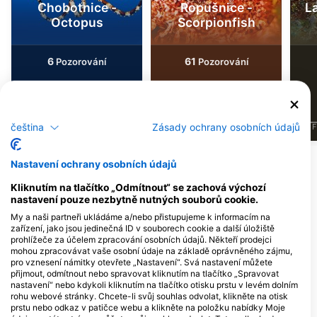
Chobotnice -
Ropušnice -
L
Octopus
Scorpionfish
6
61
Pozorování
Pozorování
čeština
Zásady ochrany osobních údajů
J
F
M
A
M
J
J
A
S
O
N
D
J
F
M
A
M
J
J
A
S
O
N
D
J
F
Nastavení ochrany osobních údajů
Potápěčská centra obsluhující tuto
Kliknutím na tlačítko „Odmítnout“ se zachová výchozí
potápěčskou lokalitu
nastavení pouze nezbytně nutných souborů cookie.
My a naši partneři ukládáme a/nebo přistupujeme k informacím na
zařízení, jako jsou jedinečná ID v souborech cookie a další úložiště
Scuba Libre Diving Center
prohlížeče za účelem zpracování osobních údajů. Někteří prodejci
Arena Runke Campsite, 52100
mohou zpracovávat vaše osobní údaje na základě oprávněného zájmu,
Premantura, Chorvatsko
pro vznesení námitky otevřete „Nastavení“. Svá nastavení můžete
přijmout, odmítnout nebo spravovat kliknutím na tlačítko „Spravovat
nastavení“ nebo kdykoli kliknutím na tlačítko otisku prstu v levém dolním
rohu webové stránky. Chcete-li svůj souhlas odvolat, klikněte na otisk
prstu nebo odkaz v patičce webu a klikněte na položku nabídky Moje
Orca Diving Centre