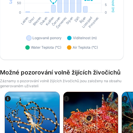
Možné pozorování volně žijících živočichů
Záznamy o pozorování volně žijících živočichů jsou založeny na obsahu
generovaném uživateli
iStock-Miguel-Angelo-Silva.
Alamy/Reinhard Dirscherl