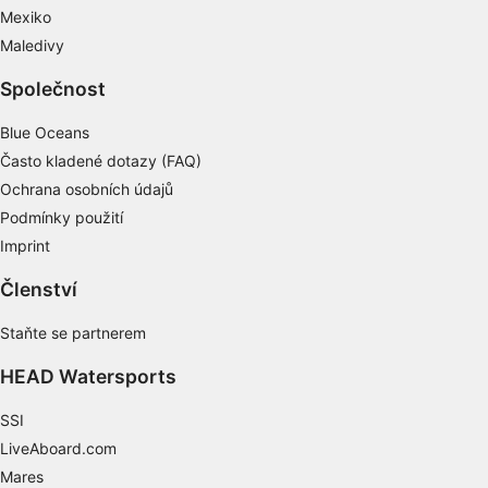
Mexiko
Speciální funkce IAB:
Maledivy
Používání přesných údajů o zeměpisné
poloze
Společnost
Identifikace zařízení na základě aktivně
Blue Oceans
vyžádaných informací
Často kladené dotazy (FAQ)
Účely zpracování, které nesouvisejí s IAB:
Ochrana osobních údajů
Nezbytné
Podmínky použití
Imprint
Výkon
Členství
Funkční
Staňte se partnerem
Reklamní
HEAD Watersports
SSI
LiveAboard.com
Mares