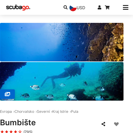
USD
© Ronjenje Pula, 52100 Pula
Evropa
Chorvatsko
Severní
Kraj Istrie
Pula
Bumbište
★★★★☆
(795)