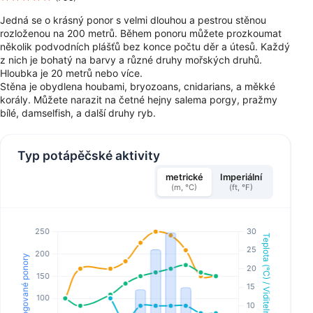
Jedná se o krásný ponor s velmi dlouhou a pestrou stěnou
rozloženou na 200 metrů. Během ponoru můžete prozkoumat
několik podvodních plášťů bez konce počtu děr a útesů. Každý
z nich je bohatý na barvy a různé druhy mořských druhů.
Hloubka je 20 metrů nebo více.
Stěna je obydlena houbami, bryozoans, cnidarians, a měkké
korály. Můžete narazit na četné hejny salema porgy, pražmy
bílé, damselfish, a další druhy ryb.
Typ potápěčské aktivity
metrické
Imperiální
(m, °C)
(ft, °F)