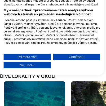
údaje, na této stránce můžete svůj souhlas odvolat. Tyto volby budou
Verudela 17, 52100 Pula,
signalizovány našim partnerům a nebudou mít vliv na údaje o prohlížení.
Chorvatsko
My a naši partneři zpracováváme data k analýze výkonu
webových stránek a k provádění následujících činností:
Ukládání a/nebo přístup k informacím v zařízení. Použití omezených
DC SHARK Medulin
údajů k výběru reklam. Vytváření profilů pro personalizovanou reklamu.
Osipovica 30, 52203
Používání profilů k výběru personalizované reklamy. Vytvoření profilu pro
Medulin, Chorvatsko
personalizovaný obsah. Používání profilů pro výběr personalizovaného
obsahu. Měření výkonu reklam. Měření účinnosti obsahu. Porozumět
Caretta diving center
publiku prostřednictvím statistik nebo kombinací údajů z různých zdrojů.
BI VILLAGE camping,
Rozvoj a zlepšování služeb. Použití omezených údajů k výběru obsahu.
Dragonja 115, 52212
Další informace o využívání údajů společností Google naleznete zde:
Fazana, Chorvatsko
https://business.safety.google/privacy/
Data mohou být sdílena mimo Evropskou unii a odesílána do USA.
Přijmout vše
Odmítnout
Váš souhlas a zásady používání cookie se vztahují pouze na tento
web/aplikaci.
Ne, uprav
Zobrazit seznam partnerů (1 Prodejci IAB)
DIVE LOKALITY V OKOLÍ
Vaše údaje používáme pro následující účely:
Účely zpracování IAB:
Ukládání a/nebo přístup k informacím v
zařízení
Použití omezených údajů k výběru reklam