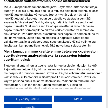
ehdottoman välttämättömien cookie oletusasetuksen.
Me ja kumppanimme tallennamme ja/tai käytämme laitteeseen tietoja,
Blue Oceans
kuten yksilöllisiä tunnuksia cookie ja muussa selaimen tallennustilassa
Usein kysytyt kysymykset (FAQ)
henkilötietojen käsittelyä varten. Jotkut myyjät voivat käsitellä
henkilötietojasi oikeutetun edun perusteella vastustaakseen tätä
Tietosuojakäytäntö
avaamalla "Asetukset". Voit hyväksyä, hylätä tai hallita asetuksiasi
Käyttöehdot
napsauttamalla "Hallinnoi asetuksia" -painiketta tai milloin tahansa
napsauttamalla sormenjälkipainiketta verkkosivuston vasemmassa
Jälki
alakulmassa. Peruuttaaksesi suostumuksesi napsauta sormenjälkeä tai
linkkiä verkkosivuston alatunnisteessa ja napsauta Omat tiedot -
Jäsenyys
valikkokohtaa, jolla voit peruuttaa suostumuksesi. Näistä valinnoista
ilmoitetaan kumppaneillemme, eivätkä ne vaikuta selaustietoihin.
Me ja kumppanimme käsittelemme tietoja verkkosivuston
Ryhdy kumppaniksi
suorituskyvyn analysoimiseksi ja seuraavien toimien
suorittamiseksi:
HEAD Watersports
Tietojen tallentaminen laitteelle ja/tai laitteella olevien tietojen käyttö.
Rajoitettujen tietojen käyttö mainosten valitsemiseksi. Personoidun
SSI
mainosprofiilin muodostaminen. Profiilien käyttö kohdennetun mainonnan
valitsemiseksi. Personoidun sisältöprofiilin muodostaminen. Profiilien
LiveAboard.com
käyttö personoidun sisällön valitsemiseksi. Mainonnan tehokkuuden
Mares
mittaaminen. Sisällön tehokkuuden mittaaminen. Yleisöjen
ymmärtäminen eri lähteistä peräisin olevien tietojen, tilastojen tai
Aqualung
yhdistelmien avulla. Palvelujen kehittäminen ja parantaminen.
Apeks
Rajoitettujen tietojen käyttö sisällön valitsemiseen.
Hyväksy kaikki
Kiellä
Lisätietoja Googlen tavasta käyttää tietoja löydät täältä:
rEvo
https://business.safety.google/privacy/
Ei, säädä