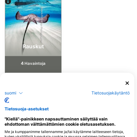
iStock/Extreme-Photographer
Rauskut
4
Havaintoja
J
F
M
A
M
J
J
A
S
O
N
D
suomi
Tietosuojakäytäntö
Tietosuoja-asetukset
Sukelluskeskukset, jotka tarjoavat
catering-palveluita tällä
"Kiellä"-painikkeen napsauttaminen säilyttää vain
ehdottoman välttämättömien cookie oletusasetuksen.
sukelluskohteella
Me ja kumppanimme tallennamme ja/tai käytämme laitteeseen tietoja,
kuten yksilöllisiä tunnuksia cookie ja muussa selaimen tallennustilassa