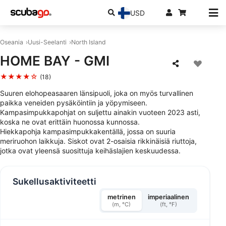
USD
Oseania
Uusi-Seelanti
North Island
HOME BAY - GMI
★★★★☆
(18)
Suuren elohopeasaaren länsipuoli, joka on myös turvallinen
paikka veneiden pysäköintiin ja yöpymiseen.
Kampasimpukkapohjat on suljettu ainakin vuoteen 2023 asti,
koska ne ovat erittäin huonossa kunnossa.
Hiekkapohja kampasimpukkakentällä, jossa on suuria
meriruohon laikkuja. Siskot ovat 2-osaisia rikkinäisiä riuttoja,
jotka ovat yleensä suosittuja keihäslajien keskuudessa.
Sukellusaktiviteetti
metrinen
imperiaalinen
(m, °C)
(ft, °F)