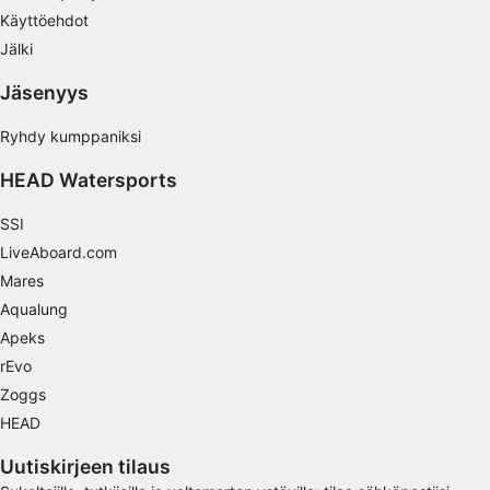
Käyttöehdot
Sisällön tehokkuuden mittaaminen
Jälki
Yleisöjen ymmärtäminen eri lähteistä
Jäsenyys
peräisin olevien tietojen, tilastojen tai
yhdistelmien avulla
Ryhdy kumppaniksi
Palvelujen kehittäminen ja parantaminen
HEAD Watersports
Rajoitettujen tietojen käyttö sisällön
valitsemiseen
SSI
LiveAboard.com
IAB:n erityispiirteet:
Mares
Tarkkojen sijaintitietojen käyttäminen
Aqualung
Tunnista laitteet aktiivisesti pyydettyjen
Apeks
tietojen perusteella
rEvo
Muut kuin IAB:n käsittelytarkoitukset:
Zoggs
HEAD
Välttämätön
Uutiskirjeen tilaus
Suorituskyky