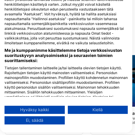
henkilötietojen käsittelyä varten. Jotkut myyjät voivat käsitellä
henkilötietojasi oikeutetun edun perusteella vastustaakseen tätä
GET WET, Get Wet Waikato
avaamalla "Asetukset". Voit hyväksyä, hylätä tai hallita asetuksiasi
Dive
napsauttamalla "Hallinnoi asetuksia" -painiketta tai milloin tahansa
napsauttamalla sormenjälkipainiketta verkkosivuston vasemmassa
451 TE RAPA ROAD, 3200
HAMILTON, Uusi-seelanti
alakulmassa. Peruuttaaksesi suostumuksesi napsauta sormenjälkeä tai
linkkiä verkkosivuston alatunnisteessa ja napsauta Omat tiedot -
valikkokohtaa, jolla voit peruuttaa suostumuksesi. Näistä valinnoista
ilmoitetaan kumppaneillemme, eivätkä ne vaikuta selaustietoihin.
Lähellä olevat sukelluskohteet
Me ja kumppanimme käsittelemme tietoja verkkosivuston
suorituskyvyn analysoimiseksi ja seuraavien toimien
suorittamiseksi:
Tietojen tallentaminen laitteelle ja/tai laitteella olevien tietojen käyttö.
Rajoitettujen tietojen käyttö mainosten valitsemiseksi. Personoidun
mainosprofiilin muodostaminen. Profiilien käyttö kohdennetun mainonnan
valitsemiseksi. Personoidun sisältöprofiilin muodostaminen. Profiilien
käyttö personoidun sisällön valitsemiseksi. Mainonnan tehokkuuden
mittaaminen. Sisällön tehokkuuden mittaaminen. Yleisöjen
ymmärtäminen eri lähteistä peräisin olevien tietojen, tilastojen tai
yhdistelmien avulla. Palvelujen kehittäminen ja parantaminen.
Mares
Mares
Rajoitettujen tietojen käyttö sisällön valitsemiseen.
Hyväksy kaikki
Kiellä
Wood Group Training Center
Seal Rock / Waikar
Lisätietoja Googlen tavasta käyttää tietoja löydät täältä:
(★4.9)
https://business.safety.google/privacy/
Tapuae Marine Reserve 
Ei, säädä
erinomaisesti aloittelijoi
Tietoja voidaan jakaa Euroopan unionin ulkopuolelle ja lähettää
Tämä on New Plymouthissa sijaitsevan
sukeltajille, ja se alkaa
Wood Group Trainingin sisäuima-allas.
Yhdysvaltoihin.
kallioita, jotka putoavat
Uima-allasta käytetään erilaisiin
Suostumuksesi ja cookie koskevat vain tätä verkkosivustoa/sovellusta.