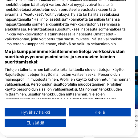
henkilötietojen käsittelyä varten. Jotkut myyjät voivat käsitellä
henkilötietojasi oikeutetun edun perusteella vastustaakseen tätä
GET WET, Get Wet Waikato
avaamalla "Asetukset". Voit hyväksyä, hylätä tai hallita asetuksiasi
Dive
napsauttamalla "Hallinnoi asetuksia" -painiketta tai milloin tahansa
napsauttamalla sormenjälkipainiketta verkkosivuston vasemmassa
451 TE RAPA ROAD, 3200
HAMILTON, Uusi-seelanti
alakulmassa. Peruuttaaksesi suostumuksesi napsauta sormenjälkeä tai
linkkiä verkkosivuston alatunnisteessa ja napsauta Omat tiedot -
valikkokohtaa, jolla voit peruuttaa suostumuksesi. Näistä valinnoista
ilmoitetaan kumppaneillemme, eivätkä ne vaikuta selaustietoihin.
Lähellä olevat sukelluskohteet
Me ja kumppanimme käsittelemme tietoja verkkosivuston
suorituskyvyn analysoimiseksi ja seuraavien toimien
suorittamiseksi:
Tietojen tallentaminen laitteelle ja/tai laitteella olevien tietojen käyttö.
Rajoitettujen tietojen käyttö mainosten valitsemiseksi. Personoidun
mainosprofiilin muodostaminen. Profiilien käyttö kohdennetun mainonnan
valitsemiseksi. Personoidun sisältöprofiilin muodostaminen. Profiilien
käyttö personoidun sisällön valitsemiseksi. Mainonnan tehokkuuden
mittaaminen. Sisällön tehokkuuden mittaaminen. Yleisöjen
ymmärtäminen eri lähteistä peräisin olevien tietojen, tilastojen tai
yhdistelmien avulla. Palvelujen kehittäminen ja parantaminen.
Mares
Mares
Rajoitettujen tietojen käyttö sisällön valitsemiseen.
Hyväksy kaikki
Kiellä
Wood Group Training Center
Seal Rock / Waikar
Lisätietoja Googlen tavasta käyttää tietoja löydät täältä:
(★4.9)
https://business.safety.google/privacy/
Tapuae Marine Reserve 
Ei, säädä
erinomaisesti aloittelijoi
Tietoja voidaan jakaa Euroopan unionin ulkopuolelle ja lähettää
Tämä on New Plymouthissa sijaitsevan
sukeltajille, ja se alkaa
Wood Group Trainingin sisäuima-allas.
Yhdysvaltoihin.
kallioita, jotka putoavat
Uima-allasta käytetään erilaisiin
Suostumuksesi ja cookie koskevat vain tätä verkkosivustoa/sovellusta.