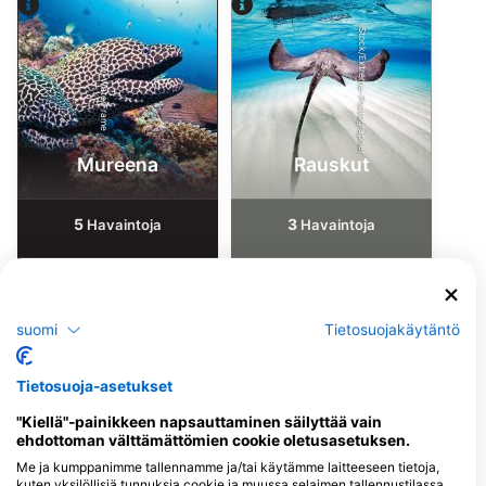
iStock/Extreme-Photographer
Alamy-WaterFrame
Mureena
Rauskut
5
3
Havaintoja
Havaintoja
J
F
M
A
M
J
J
A
S
O
N
D
J
F
M
A
M
J
J
A
S
O
N
D
suomi
Tietosuojakäytäntö
Tietosuoja-asetukset
Sukelluskeskukset, jotka tarjoavat
catering-palveluita tällä
"Kiellä"-painikkeen napsauttaminen säilyttää vain
ehdottoman välttämättömien cookie oletusasetuksen.
sukelluskohteella
Me ja kumppanimme tallennamme ja/tai käytämme laitteeseen tietoja,
kuten yksilöllisiä tunnuksia cookie ja muussa selaimen tallennustilassa