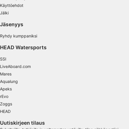
Käyttöehdot
Sisällön tehokkuuden mittaaminen
Jälki
Yleisöjen ymmärtäminen eri lähteistä
Jäsenyys
peräisin olevien tietojen, tilastojen tai
yhdistelmien avulla
Ryhdy kumppaniksi
Palvelujen kehittäminen ja parantaminen
HEAD Watersports
Rajoitettujen tietojen käyttö sisällön
valitsemiseen
SSI
LiveAboard.com
IAB:n erityispiirteet:
Mares
Tarkkojen sijaintitietojen käyttäminen
Aqualung
Tunnista laitteet aktiivisesti pyydettyjen
Apeks
tietojen perusteella
rEvo
Muut kuin IAB:n käsittelytarkoitukset:
Zoggs
HEAD
Välttämätön
Uutiskirjeen tilaus
Suorituskyky