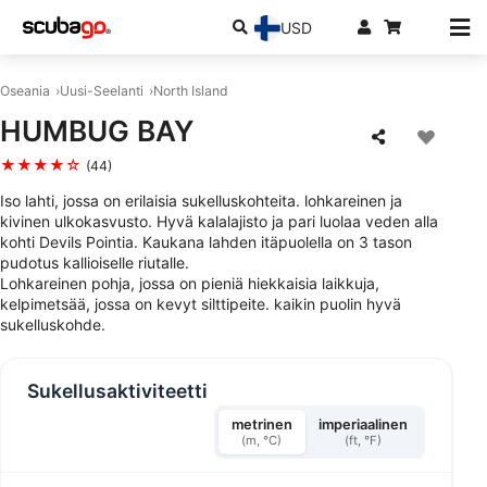
USD
Oseania
Uusi-Seelanti
North Island
HUMBUG BAY
★★★★☆
(44)
Iso lahti, jossa on erilaisia sukelluskohteita. lohkareinen ja
kivinen ulkokasvusto. Hyvä kalalajisto ja pari luolaa veden alla
kohti Devils Pointia. Kaukana lahden itäpuolella on 3 tason
pudotus kallioiselle riutalle.
Lohkareinen pohja, jossa on pieniä hiekkaisia laikkuja,
kelpimetsää, jossa on kevyt silttipeite. kaikin puolin hyvä
sukelluskohde.
Sukellusaktiviteetti
metrinen
imperiaalinen
(m, °C)
(ft, °F)