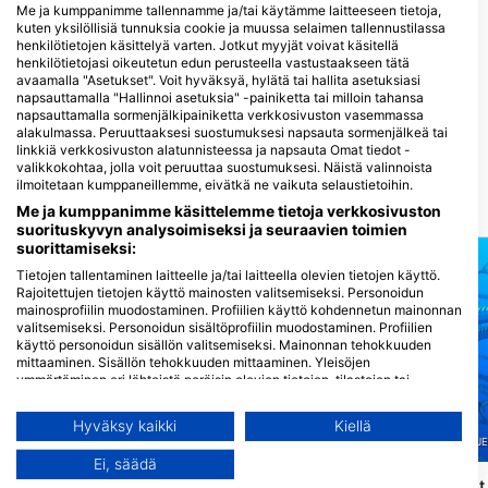
Me ja kumppanimme tallennamme ja/tai käytämme laitteeseen tietoja,
kuten yksilöllisiä tunnuksia cookie ja muussa selaimen tallennustilassa
henkilötietojen käsittelyä varten. Jotkut myyjät voivat käsitellä
henkilötietojasi oikeutetun edun perusteella vastustaakseen tätä
École de plongée des
avaamalla "Asetukset". Voit hyväksyä, hylätä tai hallita asetuksiasi
Issambres,
napsauttamalla "Hallinnoi asetuksia" -painiketta tai milloin tahansa
la_plongee_aux_issambres_
napsauttamalla sormenjälkipainiketta verkkosivuston vasemmassa
Sur le port San Peïre, 83380 Les
alakulmassa. Peruuttaaksesi suostumuksesi napsauta sormenjälkeä tai
Issambres, Ranska
linkkiä verkkosivuston alatunnisteessa ja napsauta Omat tiedot -
valikkokohtaa, jolla voit peruuttaa suostumuksesi. Näistä valinnoista
ilmoitetaan kumppaneillemme, eivätkä ne vaikuta selaustietoihin.
Lähellä olevat sukelluskohteet
Me ja kumppanimme käsittelemme tietoja verkkosivuston
suorituskyvyn analysoimiseksi ja seuraavien toimien
suorittamiseksi:
Tietojen tallentaminen laitteelle ja/tai laitteella olevien tietojen käyttö.
Rajoitettujen tietojen käyttö mainosten valitsemiseksi. Personoidun
mainosprofiilin muodostaminen. Profiilien käyttö kohdennetun mainonnan
valitsemiseksi. Personoidun sisältöprofiilin muodostaminen. Profiilien
käyttö personoidun sisällön valitsemiseksi. Mainonnan tehokkuuden
mittaaminen. Sisällön tehokkuuden mittaaminen. Yleisöjen
ymmärtäminen eri lähteistä peräisin olevien tietojen, tilastojen tai
yhdistelmien avulla. Palvelujen kehittäminen ja parantaminen.
Rajoitettujen tietojen käyttö sisällön valitsemiseen.
Mares
Hyväksy kaikki
Kiellä
Lisätietoja Googlen tavasta käyttää tietoja löydät täältä:
TIKI DIVE / SAS SEA PROJ
le sec de la Gabinière
(★4.4)
https://business.safety.google/privacy/
Ei, säädä
Port-Crosin kansallispuistossa sijaitseva
Tietoja voidaan jakaa Euroopan unionin ulkopuolelle ja lähettää
Sec de la Gabinière on sukelluskohde,
La Gabinière Ouest