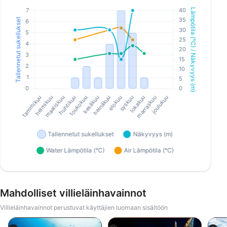
Mahdolliset villieläinhavainnot
Villieläinhavainnot perustuvat käyttäjien luomaan sisältöön