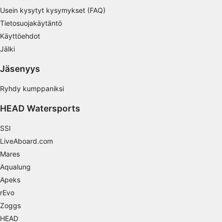
Mainonnan tehokkuuden mittaaminen
Usein kysytyt kysymykset (FAQ)
Tietosuojakäytäntö
Sisällön tehokkuuden mittaaminen
Käyttöehdot
Yleisöjen ymmärtäminen eri lähteistä
Jälki
peräisin olevien tietojen, tilastojen tai
yhdistelmien avulla
Jäsenyys
Palvelujen kehittäminen ja parantaminen
Ryhdy kumppaniksi
Rajoitettujen tietojen käyttö sisällön
HEAD Watersports
valitsemiseen
SSI
IAB:n erityispiirteet:
LiveAboard.com
Tarkkojen sijaintitietojen käyttäminen
Mares
Tunnista laitteet aktiivisesti pyydettyjen
Aqualung
tietojen perusteella
Apeks
Muut kuin IAB:n käsittelytarkoitukset:
rEvo
Zoggs
Välttämätön
HEAD