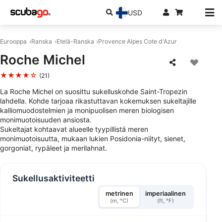
USD
Eurooppa
Ranska
Etelä-Ranska
Provence Alpes Cote d'Azur
Roche Michel
★★★★☆
(21)
La Roche Michel on suosittu sukelluskohde Saint-Tropezin
lahdella. Kohde tarjoaa rikastuttavan kokemuksen sukeltajille
kalliomuodostelmien ja monipuolisen meren biologisen
monimuotoisuuden ansiosta.
Sukeltajat kohtaavat alueelle tyypillistä meren
monimuotoisuutta, mukaan lukien Posidonia-niityt, sienet,
gorgoniat, rypäleet ja merilahnat.
Sukellusaktiviteetti
metrinen
imperiaalinen
(m, °C)
(ft, °F)