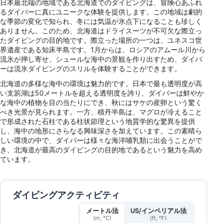
日本最北端の地域である北海道でのダイビングは、冒険心あふれ
るダイバーに真にユニークな体験を提供します。この地域は劇的
な季節の変化で知られ、冬には気温が氷点下になることも珍しく
ありません。このため、北海道はドライスーツが不可欠な際立っ
たダイビングの目的地です。際立った場所の一つは、ユネスコ世
界遺産である知床半島です。1月からは、ロシアのアムール川から
流氷が押し寄せ、シュールな海中の景観を作り出すため、ダイバ
ーは流氷ダイビングのスリルを体験することができます。
北海道の多様な海中の環境は魅力的です。日本で最も透明度が高
い支笏湖は50メートルを超える透明度を誇り、ダイバーは鮮やか
な海中の植物を目の当たりにでき、秋にはサケの産卵という驚く
べき光景が見られます。一方、積丹半島は、マグロが冷えること
で形成された石柱である柱状節理という地質学的な驚異を提供
し、海中の地形にさらなる興味深さを加えています。この素晴ら
しい環境の中で、ダイバーは様々な海洋哺乳類に出会うことがで
き、北海道が最高のダイビングの目的地であるという魅力を高め
ています。
ダイビングアクティビティ
メートル法
US/インペリアル法
(m, °C)
(ft, °F)