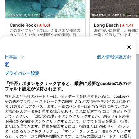
SEAMONK.JP, 0481316 Isoya-gun
SEAMONK.JP, 0481316 Isoya-gu
Candle Rock
Long Beach
(★4.0)
(★4.4)
このダイブサイトでは、さまざまな種類の
海岸沿いに位置し、右側に
カタツムリやタコが洞窟や岩の隙間に隠れ
一端に位置しています。こ
ており、その多様性に驚かされます。洞窟
は、簡単な入り口からアク
内には泳げるスペースが数多くあり、水中
が、必要なギアを持って少
での探検を楽しむことができます。美しい
ります。広々とした砂浜が
海藻やその他の植物が生息し、まるで水中
たくさんの駐車スペースが
庭園のような景観が広がっています。さら
す。ただし、注意が必要な
日本語
個人情報保護方針
に、この環境には小さな魚たちも生息して
レが設置されていないこと
おり、生態系の一部を見ることができま
喫しながら、美しい海辺で
す。ダイビングやスノーケリングを通じ
には最適な場所と言えるで
プライバシー設定
て、この魅惑的な海の世界を探索し、水中
の驚異的な景色と生物たちとのふれあいを
楽しむことができます。
「拒否」ボタンをクリックすると、厳密に必要なcookieのみのデ
フォルト設定が保持されます。
当社および当社のパートナーは、個人データを処理するために、 cookieや
その他のブラウザー ストレージ内の固有 ID などの情報をデバイス上に保存
および/またはアクセスします。一部のベンダーは正当な利益に基づいてお
客様の個人データを処理する場合があり、これに反対するには「設定」を開
いてください。 「設定の管理」ボタンをクリックするか、Web サイトの左
下隅にある指紋ボタンをクリックすることで、いつでも設定を承認、拒否、
または管理できます。同意を撤回するには、指紋または Web サイトのフッ
ターにあるリンクをクリックし、「マイデータ」メニュー項目をクリックす
ると、そのページで同意を撤回できます。これらの選択はパートナーに通知