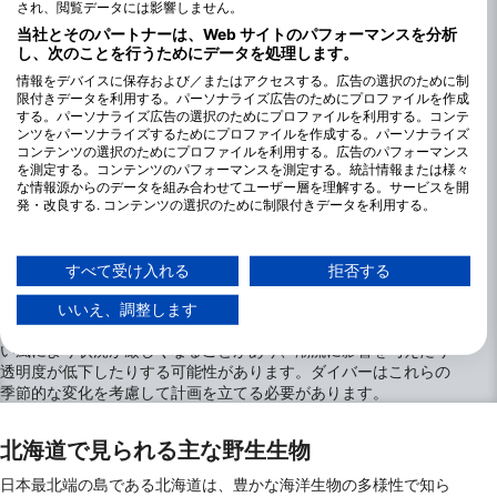
され、閲覧データには影響しません。
当社とそのパートナーは、Web サイトのパフォーマンスを分析
し、次のことを行うためにデータを処理します。
情報をデバイスに保存および／またはアクセスする。広告の選択のために制
限付きデータを利用する。パーソナライズ広告のためにプロファイルを作成
する。パーソナライズ広告の選択のためにプロファイルを利用する。コンテ
ンツをパーソナライズするためにプロファイルを作成する。パーソナライズ
コンテンツの選択のためにプロファイルを利用する。広告のパフォーマンス
を測定する。コンテンツのパフォーマンスを測定する。統計情報または様々
北海道でのダイビングのベストシーズン
な情報源からのデータを組み合わせてユーザー層を理解する。サービスを開
発・改良する. コンテンツの選択のために制限付きデータを利用する。
北海道でのダイビングは、年間を通して多様な体験が可能です。
Googleによるデータ利用に関する詳細情報は、こちらでご確認いただけま
水温は冬の3度から10度の範囲から、夏には15度から22度の範囲
す：https://business.safety.google/privacy/
まで変化します。透明度は季節や場所によって大きく異なり、通
データは欧州連合外で共有され、米国に送信される場合があります。
すべて受け入れる
拒否する
常5から20メートルの範囲です。
お客様の同意とcookieポリシーは、この Web サイト/アプリにのみ適用され
年間を通してダイビングは可能ですが、水温が高く透明度が最も
ます。
いいえ、調整します
高くなる晩春から初秋にかけてが最も好条件です。冬は低温や強
パートナーリストを見る (1 IABベンダー)
い風により状況が厳しくなることがあり、潮流に影響を与えたり
当社はお客様のデータを次の目的で使用します。
透明度が低下したりする可能性があります。ダイバーはこれらの
IABの処理目的：
季節的な変化を考慮して計画を立てる必要があります。
情報をデバイスに保存および／またはアクセス
する
北海道で見られる主な野生生物
日本最北端の島である北海道は、豊かな海洋生物の多様性で知ら
広告の選択のために制限付きデータを利用する