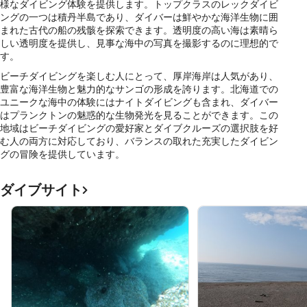
様なダイビング体験を提供します。トップクラスのレックダイビ
ングの一つは積丹半島であり、ダイバーは鮮やかな海洋生物に囲
まれた古代の船の残骸を探索できます。透明度の高い海は素晴ら
しい透明度を提供し、見事な海中の写真を撮影するのに理想的で
す。
ビーチダイビングを楽しむ人にとって、厚岸海岸は人気があり、
豊富な海洋生物と魅力的なサンゴの形成を誇ります。北海道での
ユニークな海中の体験にはナイトダイビングも含まれ、ダイバー
はプランクトンの魅惑的な生物発光を見ることができます。この
地域はビーチダイビングの愛好家とダイブクルーズの選択肢を好
む人の両方に対応しており、バランスの取れた充実したダイビン
グの冒険を提供しています。
ダイブサイト