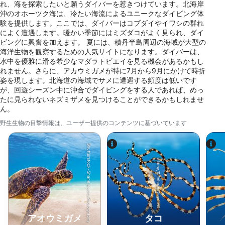
れ、海を探索したいと願うダイバーを惹きつけています。北海岸
沖のオホーツク海は、冷たい海流によるユニークなダイビング体
パーソナライズ広告のためにプロファイルを作
験を提供します。ここでは、ダイバーはコブダイやイワシの群れ
成する
によく遭遇します。暖かい季節にはミズダコがよく見られ、ダイ
ビングに興奮を加えます。 夏には、積丹半島周辺の海域が大型の
パーソナライズ広告の選択のためにプロファイ
海洋生物を観察するための人気サイトになります。ダイバーは、
ルを利用する
水中を優雅に滑る希少なマダラトビエイを見る機会があるかもし
れません。さらに、アカウミガメが特に7月から9月にかけて時折
コンテンツをパーソナライズするためにプロフ
姿を現します。北海道の海域でサメに遭遇する頻度は低いです
ァイルを作成する
が、回遊シーズン中に沖合でダイビングをする人であれば、めっ
たに見られないネズミザメを見つけることができるかもしれませ
パーソナライズコンテンツの選択のためにプロ
ん。
ファイルを利用する
野生生物の目撃情報は、ユーザー提供のコンテンツに基づいています
広告のパフォーマンスを測定する
Shutterstock-Shane Myers Photography
コンテンツのパフォーマンスを測定する
Alamy/Reinhard Dirscherl
統計情報または様々な情報源からのデータを組
み合わせてユーザー層を理解する
サービスを開発・改良する
アオウミガメ
タコ
コンテンツの選択のために制限付きデータを利