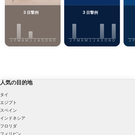
用する
3
3
目撃例
目撃例
IAB特集：
正確な位置情報データを利用する
能動的に要求して取得した情報に基づくデバイ
J
F
M
A
M
J
J
A
S
O
N
D
J
F
M
A
M
J
J
A
S
O
N
D
J
F
スの識別
IAB以外の処理目的：
必要
性能
人気の目的地
機能的
タイ
広告
エジプト
スペイン
インドネシア
フロリダ
フィリピン