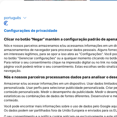
Moreia
Ba
português
98
43
Avistamentos
Av
Configurações de privacidade
Clicar no botão "Negar" mantém a configuração padrão de apena
Nós e nossos parceiros armazenamos e/ou acessamos informações em um disp
J
F
M
A
M
J
J
A
S
O
N
D
J
F
M
A
M
armazenamentos de navegador para processar dados pessoais. Alguns forne
em interesses legítimos, para se opor a isso abra as "Configurações". Você po
no botão "Gerenciar configurações" ou a qualquer momento clicando no botão d
Para retirar o seu consentimento clique na impressão digital ou no link no ro
página você poderá retirar o seu consentimento. Estas escolhas serão sinaliz
navegação.
Nós e nossos parceiros processamos dados para analisar o dese
Armazenar e/ou acessar informações em um dispositivo. Usar dados limitados p
personalizada. Usar perfis para selecionar publicidade personalizada. Criar pe
Centros de mergulho que servem este 
conteúdo personalizado. Medir o desempenho da publicidade. Medir o desemp
estatísticas ou combinações de dados de fontes diferentes. Desenvolver e mel
conteúdo.
Você pode encontrar mais informações sobre o uso de dados pelo Google aqui:
Os dados podem ser partilhados fora da União Europeia e enviados para os E
Wanderlust Dive Center Bonaire
DivOcean Bonaire
O seu consentimento e a política cookie aplicam-se exclusivamente a este sit