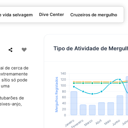
Dive Center
e vida selvagem
Cruzeiros de mergulho
Tipo de Atividade de Mergul
ai de cerca de
l extremamente
 sítio só pode
e uma
 tubarões de
peixes-anjo,