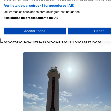
Kaya Perenales 3, 0000 BQ Kralendijk,
J.A. Abraham BLVD 82
Ver lista de parceiros (1 fornecedores IAB)
Bonaire, Santo Eustáquio E Saba
Kralendijk, Bonaire, Sa
Saba
Utilizamos os seus dados para as seguintes finalidades:
Finalidades de processamento do IAB:
Armazenar e/ou acessar informações em um dispositivo
Aceitar todos
Negar
Usar dados limitados para selecionar publicidade
LOCAIS DE MERGULHO PRÓXIMOS
Criar perfis para publicidade personalizada
Usar perfis para selecionar publicidade personalizada
Criar perfis para personalizar conteúdo
Usar perfis para selecionar conteúdo personalizado
Medir o desempenho da publicidade
Medir o desempenho do conteúdo
Entender o público por meio de estatísticas ou combinações 
diferentes.