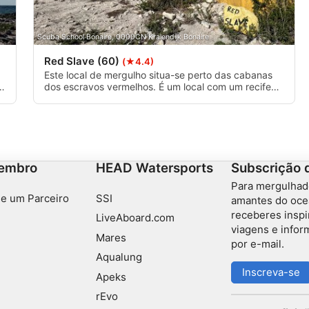
Scuba School Bonaire, 0000CN Kralendijk Bonaire
Red Slave (60)
(★4.4)
Este local de mergulho situa-se perto das cabanas
l
dos escravos vermelhos. É um local com um recife
er
íngreme que é adequado para mergulhadores mais
experientes devido à corrente.
s ativamente
embro
HEAD Watersports
Subscrição 
Para mergulhad
e um Parceiro
SSI
amantes do oce
receberes inspi
LiveAboard.com
viagens e info
Mares
por e-mail.
Aqualung
Inscreva-se
Apeks
rEvo