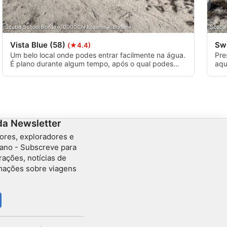
Scuba School Bonaire, 0000CN Kralendijk Bonaire
Scuba 
Vista Blue (58)
Sw
(★4.4)
Um belo local onde podes entrar facilmente na água.
Pre
É plano durante algum tempo, após o qual podes
aqu
seguir uma parede íngreme a cerca de 9 metros de
sin
distância. NOTA! Podes ter ondas grandes.
as 
da Newsletter
ores, exploradores e
ano - Subscreve para
rações, notícias de
rmações sobre viagens