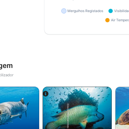
agem
ilizador
iStock/ultramarinfoto