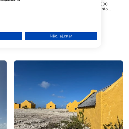
 #301, 0000ab
J.A. Abraham Boulevard 87, 00000
nto Eustáquio E
Kralendijk - Bonaire, Bonaire, Santo
Eustáquio E Saba
Não, ajustar
de dados de fontes