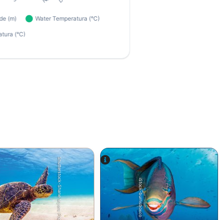
Shutterstock-Shane Myers Photography
iStock-burnsboxco