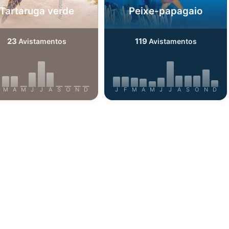
Tartaruga verde
Peixe-papagaio
23
119
Avistamentos
Avistamentos
M
A
M
J
J
A
S
O
N
D
J
F
M
A
M
J
J
A
S
O
N
D