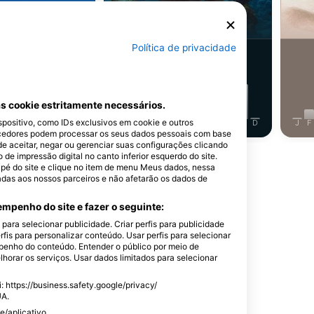
rracuda
Bodião
Política de privacidade
26
istamentos
Avistamentos
s cookie estritamente necessários.
ositivo, como IDs exclusivos em cookie e outros
J
J
A
S
O
N
D
J
F
M
A
M
J
J
A
S
O
N
D
J
F
cedores podem processar os seus dados pessoais com base
de aceitar, negar ou gerenciar suas configurações clicando
e impressão digital no canto inferior esquerdo do site.
Mostrar mais animais
dapé do site e clique no item de menu Meus dados, nessa
adas aos nossos parceiros e não afetarão os dados de
mpenho do site e fazer o seguinte:
ara selecionar publicidade. Criar perfis para publicidade
rfis para personalizar conteúdo. Usar perfis para selecionar
local de mergulho
enho do conteúdo. Entender o público por meio de
horar os serviços. Usar dados limitados para selecionar
 https://business.safety.google/privacy/
UA.
Tropical Divers Bonaire
e/aplicativo.