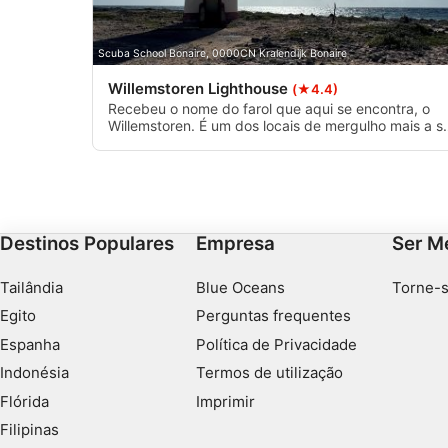
Desenvolver e melhorar os serviços
Scuba School Bonaire, 0000CN Kralendijk Bonaire
Usar dados limitados para selecionar conteúdo
Willemstoren Lighthouse
(★4.4)
Recebeu o nome do farol que aqui se encontra, o
Recursos especiais do IAB:
Willemstoren. É um dos locais de mergulho mais a su
de Bonaire e um belo recife, mas a corrente pode s
Usar dados exatos de geolocalização
forte.
Identificar dispositivos com base nas informações solicitada
Finalidades de processamento não IAB:
Destinos Populares
Empresa
Ser M
Necessário
Tailândia
Blue Oceans
Torne-s
Desempenho
Egito
Perguntas frequentes
Funcional
Espanha
Política de Privacidade
Indonésia
Termos de utilização
Publicidade
Flórida
Imprimir
Filipinas