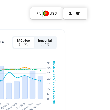
USD
Métrico
Imperial
ho
(m, °C)
(ft, °F)