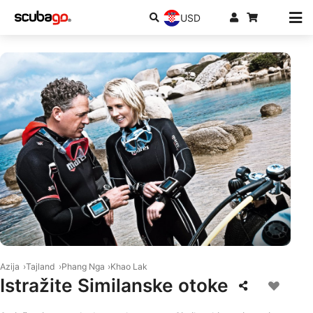
USD
© Mares
Azija
Tajland
Phang Nga
Khao Lak
Istražite Similanske otoke