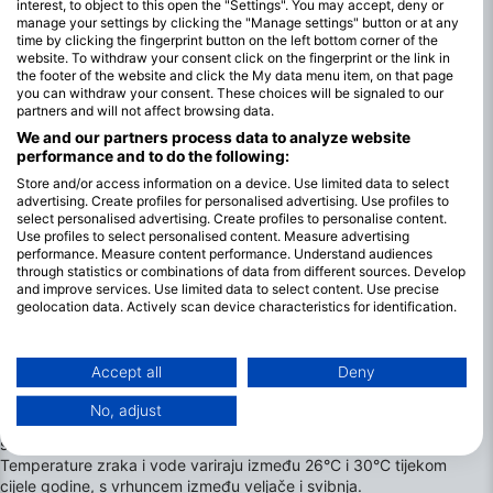
interest, to object to this open the "Settings". You may accept, deny or
manage your settings by clicking the "Manage settings" button or at any
time by clicking the fingerprint button on the left bottom corner of the
website. To withdraw your consent click on the fingerprint or the link in
the footer of the website and click the My data menu item, on that page
you can withdraw your consent. These choices will be signaled to our
partners and will not affect browsing data.
We and our partners process data to analyze website
performance and to do the following:
Store and/or access information on a device. Use limited data to select
advertising. Create profiles for personalised advertising. Use profiles to
select personalised advertising. Create profiles to personalise content.
Najbolji mjeseci za ronjenje na
Use profiles to select personalised content. Measure advertising
Similanskim otocima
performance. Measure content performance. Understand audiences
through statistics or combinations of data from different sources. Develop
Ronjenje je moguće tijekom cijele godine u regiji, jer područje
and improve services. Use limited data to select content. Use precise
ima koristi od tople tropske klime. Od studenog do svibnja
geolocation data. Actively scan device characteristics for identification.
glavna je sezona za ronjenje s brodom, dok dnevni i noćni izleti
You can find further information on data usage by Google here:
traju od listopada do svibnja.
https://business.safety.google/privacy/
Data may be shared outside of the European Union and send to the USA.
Accept all
Deny
Najbolja sezona za ronjenje obično je između veljače i travnja,
Your consent and the cookie policy applies solely to this website/app.
kada je mirno more uobičajeno, a vidljivost najjasnija, u rasponu
No, adjust
View Partner List (1 IAB Vendors)
od 25 do 40 metara. Kiša je također rijetka u tim mjesecima, a
sunčano i vedro nebo je gotovo zajamčeno svakodnevno.
We use your data for the following purposes:
Temperature zraka i vode variraju između 26°C i 30°C tijekom
IAB processing purposes:
cijele godine, s vrhuncem između veljače i svibnja.