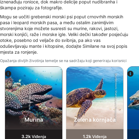
iznenađuju ronioce, dok makro delicije poput nudibranha i
Use limited data to select content
škampa poziraju za fotografije.
IAB Special Features:
Mogu se uočiti grebenski morski psi poput crnovrhih morskih
pasa i leopard morskih pasa, a među ostalim zanimljivim
Use precise geolocation data
stvorenjima koje možete susresti su murine, rakovi, jastozi,
morski konjići, raže i morske igle. Veliki dečki također posjećuju
Identify devices based on information
otoke, posebno od veljače do svibnja, pa ako vas
actively requested
oduševljavaju mante i kitopsine, dodajte Similane na svoj popis
Non-IAB processing purposes:
mjesta za ronjenje.
Necessary
Opažanja divljih životinja temelje se na sadržaju koji generiraju korisnici
Performance
Shutterstock-Shane Myers Photography
Functional
Alamy-WaterFrame
Advertising
Murina
Zelena kornjača
3.2k
1.2k
Viđenja
Viđenja