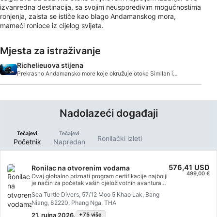
izvanredna destinacija, sa svojim neusporedivim mogućnostima
ronjenja, zaista se ističe kao blago Andamanskog mora,
mameći ronioce iz cijelog svijeta.
Mjesta za istraživanje
Richelieuova stijena
Prekrasno Andamansko more koje okružuje otoke Similan i
Surin svjetski je poznata destinacija za ro
Nadolazeći događaji
Tečajevi
Tečajevi
Ronilački izleti
Početnik
Napredan
576,41 USD
Ronilac na otvorenim vodama
499,00 €
Ovaj globalno priznati program certifikacije najbolji
je način za početak vaših cjeloživotnih avantura
kao certificirani ronilac. Personalizirana obuka
Sea Turtle Divers, 57/12 Moo 5 Khao Lak, Bang
kombinira se s vježbama u vodi kako biste osigurali
Niang, 82220, Phang Nga, THA
da imate vještine i iskustvo potrebno za istinsku
udobnost pod vodom. Steći ćete SSI Open Water
21. rujna 2026.
+75 više
Diver certifikat.