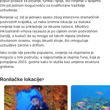
poput prolaza za plivanje, tunela i špilja, što ronjenje u špiljama
čini još jednom mogućnošću za kvalificirane tražitelje
uzbuđenja.
Ronjenje uz zid je jednako epsko zbog intenzivno dramatičnih
podvodnih krajolika, uz neke iznimne lokacije za duboke
ronjenja koje su prikladnije za iskusne ronioce. Mnoštvo
inkrustiranih vrhova razasuto je po cijelom ovom podvodnom
čaroliji, a budući da su mnoga od takvih mjesta izložena
otvorenom oceanu, mogu iskusiti struje, što omogućuje
uzbudljive zarone s driftom.
Iako ovdje nije previše popularno, ronjenje na olupinama je
moguće u tom području, a najpoznatija je olupina Tuna, koja je
potopljena 2003. godine kako bi služila kao umjetna struktura
grebena.
Ronilačke lokacije