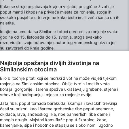
Store and/or access information on a device
Kako se struje pojačavaju krajem veljače, pelagične životinje
poput manti i kitopsina privlače mjesta za ronjenje, stoga ih
Use limited data to select advertising
svakako posjetite u to vrijeme kako biste imali veću šansu da ih
naletite.
Create profiles for personalised advertising
Imajte na umu da su Similanski otoci otvoreni za ronjenje svake
godine od 15. listopada do 15. svibnja, stoga svakako
Use profiles to select personalised
rezervirajte svoje putovanje unutar tog vremenskog okvira jer
advertising
su zatvoreni do kraja godine.
Create profiles to personalise content
Najbolja opažanja divljih životinja na
Use profiles to select personalised content
Similanskim otocima
Bilo bi točnije pitati koji se morski život ne može vidjeti tijekom
Measure advertising performance
ronjenja na Similanskim otocima. Obilje tvrdih i mekih vrsta
koralja, gorgonije i šarene spužve ukrašavaju grebene, stijene i
Measure content performance
vrhove koji nadopunjuju mjesta za ronjenje ovdje.
Jata riba, poput tornada barakuda, škampa i lovačkih trevalija
Understand audiences through statistics or
combinations of data from different sources
česti su prizori, kao i šarene grebenske ribe poput anemone,
okidača, lava, anđeoskog lika, ribe bannerfish, ribe dame i
mnogih drugih. Majstori kamuflaže poput škarpine, žabe,
Develop and improve services
kamenjarke, sipe i hobotnice stapaju se s okolinom i ugodno