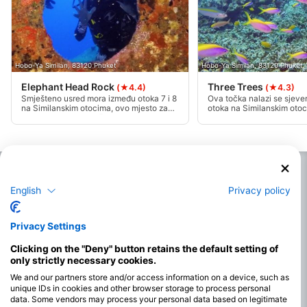
Hobo-Ya Similan, 83120 Phuket
Hobo-Ya Similan, 83120 Phuket
Elephant Head Rock
Three Trees
(★4.4)
(★4.3)
Smješteno usred mora između otoka 7 i 8
Ova točka nalazi se sjeve
na Similanskim otocima, ovo mjesto za
otoka na Similanskim otoc
ronjenje grebena ističe se usred mora.
dobila po tri velika stabla 
Ime je dobila po obliku stijene koja viri iz
za označavanje ulaza, od 
vode, što podsjeća na glavu slona.
od oko 5 metara do nagib
Poanta se sastoji od ogromnih slojeva
oko 18 metara, iza kojih se
granita, prošaranih brojnim kanalima i
bijelo pjeskovito područj
plivačima koji stvaraju mističan krajolik.
izoliranim korijenima. Na p
Plima je dobra, a rano ujutro možete
prekrasna stjenovita podr
očekivati scenu hranjenja rakova,
mekih koralja, gdje možete 
English
Privacy policy
morskih pasa i velikih riba. U plitkoj vodi
ribe. Budući da se plima di
često možete pronaći preveliku trevally
plima je jasna i možete uži
ciljanje malih riba. Ovo je jedno od
zaronama kada je plima ja
najdinamičnijih ronilačkih mjesta na
Privacy Settings
Similanskim otocima.
Clicking on the "Deny" button retains the default setting of
only strictly necessary cookies.
We and our partners store and/or access information on a device, such as
unique IDs in cookies and other browser storage to process personal
data. Some vendors may process your personal data based on legitimate