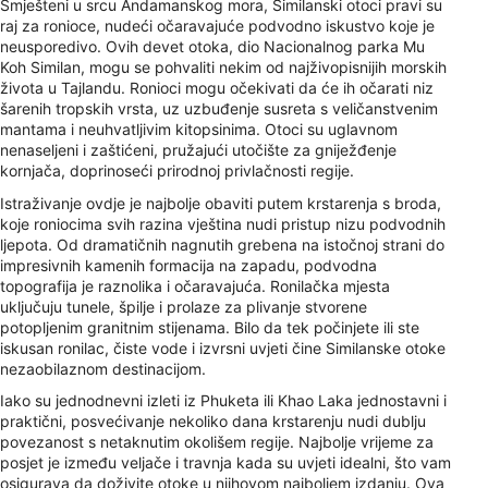
Smješteni u srcu Andamanskog mora, Similanski otoci pravi su
raj za ronioce, nudeći očaravajuće podvodno iskustvo koje je
neusporedivo. Ovih devet otoka, dio Nacionalnog parka Mu
Koh Similan, mogu se pohvaliti nekim od najživopisnijih morskih
života u Tajlandu. Ronioci mogu očekivati ​​da će ih očarati niz
šarenih tropskih vrsta, uz uzbuđenje susreta s veličanstvenim
mantama i neuhvatljivim kitopsinima. Otoci su uglavnom
nenaseljeni i zaštićeni, pružajući utočište za gniježđenje
kornjača, doprinoseći prirodnoj privlačnosti regije.
Istraživanje ovdje je najbolje obaviti putem krstarenja s broda,
koje roniocima svih razina vještina nudi pristup nizu podvodnih
ljepota. Od dramatičnih nagnutih grebena na istočnoj strani do
impresivnih kamenih formacija na zapadu, podvodna
topografija je raznolika i očaravajuća. Ronilačka mjesta
uključuju tunele, špilje i prolaze za plivanje stvorene
potopljenim granitnim stijenama. Bilo da tek počinjete ili ste
iskusan ronilac, čiste vode i izvrsni uvjeti čine Similanske otoke
nezaobilaznom destinacijom.
Iako su jednodnevni izleti iz Phuketa ili Khao Laka jednostavni i
praktični, posvećivanje nekoliko dana krstarenju nudi dublju
povezanost s netaknutim okolišem regije. Najbolje vrijeme za
posjet je između veljače i travnja kada su uvjeti idealni, što vam
osigurava da doživite otoke u njihovom najboljem izdanju. Ova