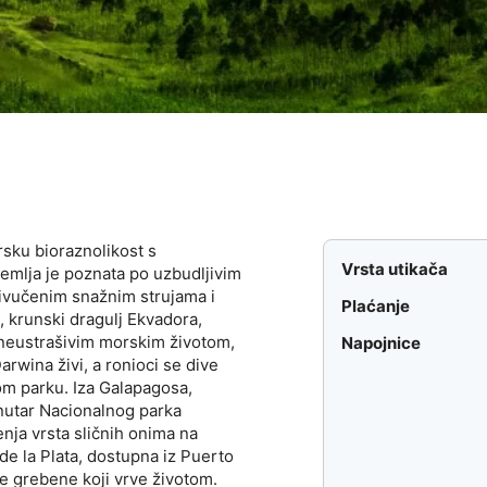
rsku bioraznolikost s
Vrsta utikača
zemlja je poznata po uzbudljivim
rivučenim snažnim strujama i
Plaćanje
, krunski dragulj Ekvadora,
, neustrašivim morskim životom,
Napojnice
wina živi, ​​a ronioci se dive
m parku. Iza Galapagosa,
utar Nacionalnog parka
enja vrsta sličnih onima na
de la Plata, dostupna iz Puerto
ne grebene koji vrve životom.