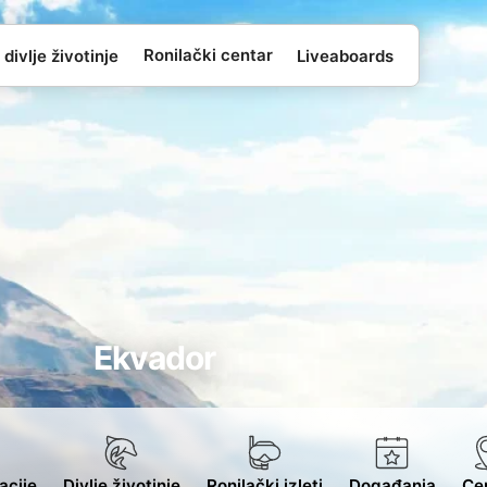
Ronilački centar
 divlje životinje
Liveaboards
Ekvador
acije
Divlje životinje
Ronilački izleti
Događanja
Cen