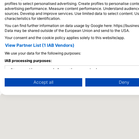
profiles to select personalised advertising. Create profiles to personalise con
mnogih ronilaca. Ronite s razigranim morskim
advertising performance. Measure content performance. Understand audiences 
lavovima i jatima čekićarki te otputujte na poznate
GULF COAST SCUBA, GULF COAST SCUBA, LLC, 3206
sources. Develop and improve services. Use limited data to select content. U
Darwinove i Wolfove otoke na našem ronilačkom
MERCER ST, 77027, HOUSTON, TX, USA
characteristics for identification.
izletu s smještajem na Galapagos.
You can find further information on data usage by Google here: https://busine
24. rujna 2026.
+1 više
Data may be shared outside of the European Union and send to the USA.
Your consent and the cookie policy applies solely to this website/app.
View Partner List (1 IAB Vendors)
We use your data for the following purposes:
IAB processing purposes:
Store and/or access information on a device
Accept all
Deny
Use limited data to select advertising
Create profiles for personalised advertising
Use profiles to select personalised advertising
Create profiles to personalise content
Use profiles to select personalised content