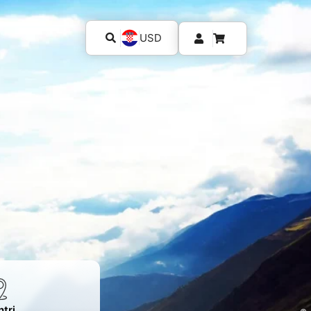
USD
tri