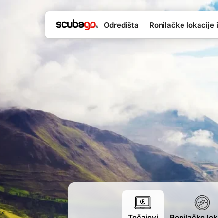
Odredišta
Ronilačke lokacije i
>
Tečajevi
Ronilačke lok