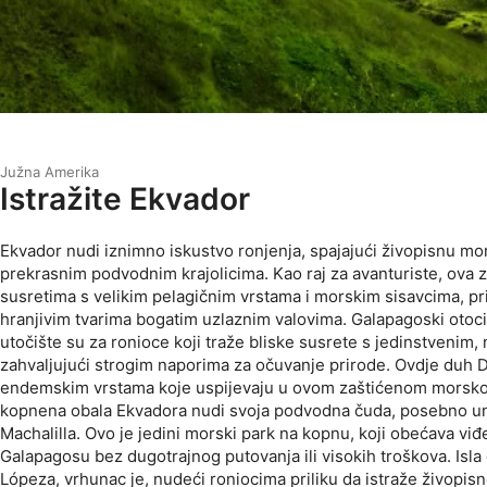
Južna Amerika
Istražite Ekvador
Ekvador nudi iznimno iskustvo ronjenja, spajajući živopisnu mo
prekrasnim podvodnim krajolicima. Kao raj za avanturiste, ova 
susretima s velikim pelagičnim vrstama i morskim sisavcima, p
hranjivim tvarima bogatim uzlaznim valovima. Galapagoski otoci
utočište su za ronioce koji traže bliske susrete s jedinstvenim
zahvaljujući strogim naporima za očuvanje prirode. Ovdje duh Dar
endemskim vrstama koje uspijevaju u ovom zaštićenom morsko
kopnena obala Ekvadora nudi svoja podvodna čuda, posebno un
Machalilla. Ovo je jedini morski park na kopnu, koji obećava viđ
Galapagosu bez dugotrajnog putovanja ili visokih troškova. Isla 
Lópeza, vrhunac je, nudeći roniocima priliku da istraže živopis