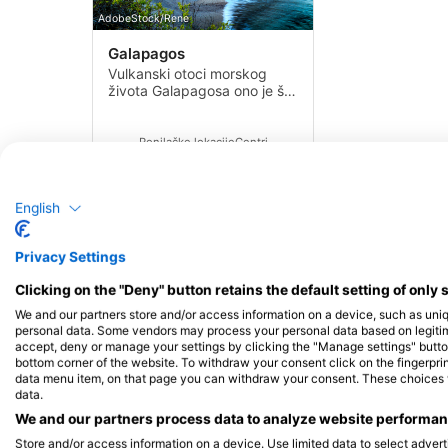
AdobeStock/Rene
Galapagos
Vulkanski otoci morskog
života Galapagosa ono je što
ovo ronilačko odredište
stavlja na vrh popisa svakog
ronioca.
Ronilačke lokacije
Centri
30
1
English
Privacy Settings
Clicking on the "Deny" button retains the default setting of only 
We and our partners store and/or access information on a device, such as uni
personal data. Some vendors may process your personal data based on legitimat
accept, deny or manage your settings by clicking the "Manage settings" button 
bottom corner of the website. To withdraw your consent click on the fingerprint
data menu item, on that page you can withdraw your consent. These choices wil
data.
We and our partners process data to analyze website performanc
Galapagoski otoci od 24.9.2026. do 30.9.2026.
Store and/or access information on a device. Use limited data to select adverti
Ovo je putovanje s dobrim razlogom na popisu želja