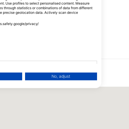
tent. Use profiles to select personalised content. Measure
through statistics or combinations of data from different
se precise geolocation data. Actively scan device
ss.safety.google/privacy/
Naći tečajeve i događaje
No, adjust