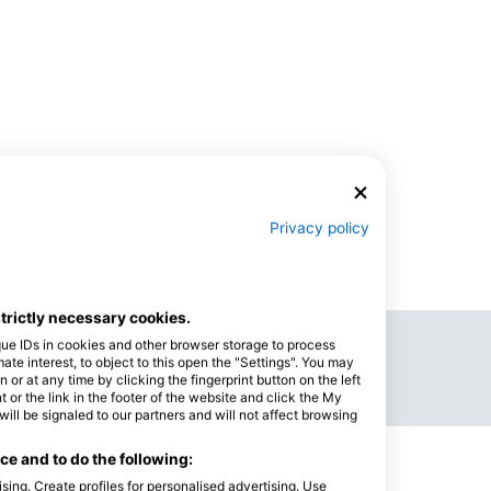
Privacy policy
strictly necessary cookies.
Nadolazeći događaji
que IDs in cookies and other browser storage to process
e interest, to object to this open the "Settings". You may
or at any time by clicking the fingerprint button on the left
Ronilački izleti
 or the link in the footer of the website and click the My
l be signaled to our partners and will not affect browsing
e and to do the following:
7.300,00 USD
sing. Create profiles for personalised advertising. Use