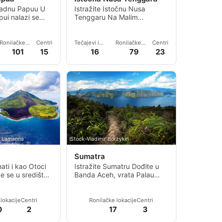
padnu Papuu U
Istražite Istočnu Nusa
ui nalazi se
Tenggaru Na Malim
oji čine
Sundskim otocima nalazi se
ja Ampat. Čet
Istočna Nusa Tenggara, koja
s
Ronilačke
Centri
Tečajevi i
Ronilačke
Centri
lokacije
događanja
lokacije
101
15
16
79
23
o Lamanna
iStock-Vladimir Borzykin
Sumatra
ati i kao Otoci
Istražite Sumatru Dođite u
e se u središtu
Banda Aceh, vrata Palau
prekrasno su
Weha, i uzmite gliser kako
 bogatom i važnom
biste se divili snaz
lokacije
Centri
Ronilačke lokacije
Centri
0
2
17
3