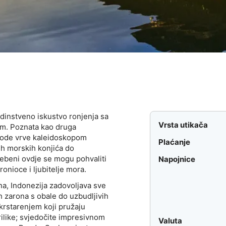
edinstveno iskustvo ronjenja sa
Vrsta utikača
om. Poznata kao druga
e vode vrve kaleidoskopom
Plaćanje
tih morskih konjića do
rebeni ovdje se mogu pohvaliti
Napojnice
ronioce i ljubitelje mora.
a, Indonezija zadovoljava sve
h zarona s obale do uzbudljivih
krstarenjem koji pružaju
ilike; svjedočite impresivnom
Valuta