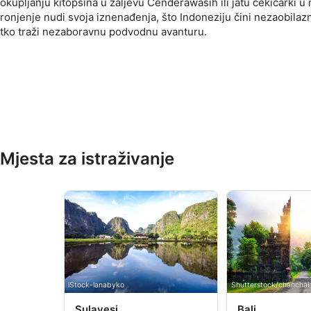
okupljanju kitopsina u zaljevu Cenderawasih ili jatu čekićarki 
ronjenje nudi svoja iznenađenja, što Indoneziju čini nezaobila
tko traži nezaboravnu podvodnu avanturu.
Mjesta za istraživanje
iStock-lanabyko
Shutterstock/chancha
Sulavesi
Bali