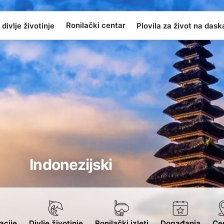
Ronilački centar
 divlje životinje
Plovila za život na das
Indonezijski
acije
Divlje životinje
Ronilački izleti
Događanja
Cen