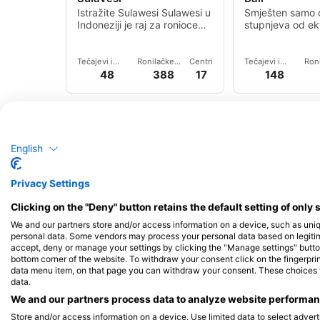
Istražite Sulawesi Sulawesi u
Smješten samo
Indoneziji je raj za ronioce
stupnjeva od ek
koji nudi kaleidoskop
Javanskom moru,
podvodnih iskustav
smješten izmeđ
Lombok i Jave u 
Tečajevi i
Ronilačke
Centri
Tečajevi i
Ron
događanja
lokacije
događanja
loka
48
388
17
148
English
Privacy Settings
Shutterstock/Pambudi Yoga Perdana
Shutterstock-Sergii Fig
Clicking on the "Deny" button retains the default setting of only 
Sjeverni Maluku
Java
We and our partners store and/or access information on a device, such as uni
personal data. Some vendors may process your personal data based on legitimat
Sjeverni Maluku nudi razne
Istražite Javu 
accept, deny or manage your settings by clicking the "Manage settings" button 
kulture i atrakcije za
priroda Jave u I
bottom corner of the website. To withdraw your consent click on the fingerprint
istraživanje u ovom
susjednih otoka
data menu item, on that page you can withdraw your consent. These choices wil
tropskom skrovištu.
nevjerojatnih p
data.
Ronilačke lokacije
Centri
Tečajevi i
Ron
We and our partners process data to analyze website performanc
događanja
loka
105
4
2
Store and/or access information on a device. Use limited data to select adverti