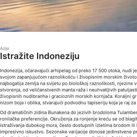
Azija
Istražite Indoneziju
Indonezija, očaravajući arhipelag od preko 17 500 otoka, nudi j
svojom zapanjujućom raznolikošću i živopisnim morskim život
najbogatija zemlja na svijetu po biološkoj raznolikosti, njezin
stvorenja, od veličanstvenih manta raža i neuhvatljivih patuljas
živopisnih nudibranha i gracioznih morskih kornjača. Koraljni g
nizom boja i oblika, stvarajući podvodnu tapiseriju koja je raj za 
Od dramatičnih zidina Bunakena do jezivih brodoloma Tulamben
ronilačke preferencije. Okruženja za ronjenje kreću se od blagi
istraživanja dubokog mora, često dostupnih izletima brodom ili 
impresivno iskustvo. Sezonske varijacije donose jedinstvene pr