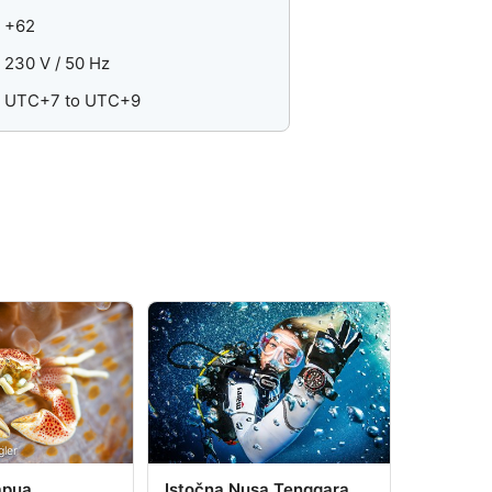
+62
230 V / 50 Hz
UTC+7 to UTC+9
gler
apua
Istočna Nusa Tenggara