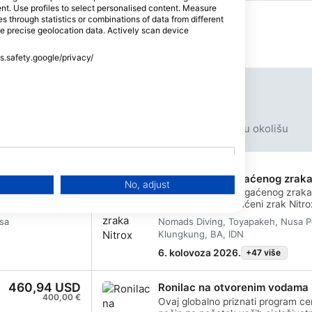
tent. Use profiles to select personalised content. Measure
through statistics or combinations of data from different
se precise geolocation data. Actively scan device
ss.safety.google/privacy/
Nadolazeći događaji
Tečajevi
Ronilački izleti
Ronilački paket
Događaj u okolišu
ofesionalac
108,22 USD
Specijalitet obogaćenog zraka
No, adjust
1.950.000,00 IDR
SSI specijalitet obogaćenog zraka
u
specijalnost Obogaćeni zrak Nitro
d
najpopularnijih tečajeva ronjenja 
sa
Nomads Diving, Toyapakeh, Nusa P
)>
roniocima korištenje plina za dis
Klungkung, BA, IDN
ta
kisika od standardnog zraka. Ro
zrakom Nitrox, ronioci mogu prošir
6. kolovoza 2026.
+47 više
dekompresije, smanjiti apsorpciju du
u duljim ili sigurnijim zaronima.Ti
460,94 USD
Ronilac na otvorenim vodama
ćete kako sigurno planirati i provo
400,00 €
tan
Nitrox mješavine, obično EAN32 i
Ovaj globalno priznati program certi
fokusira na razumijevanje prednost