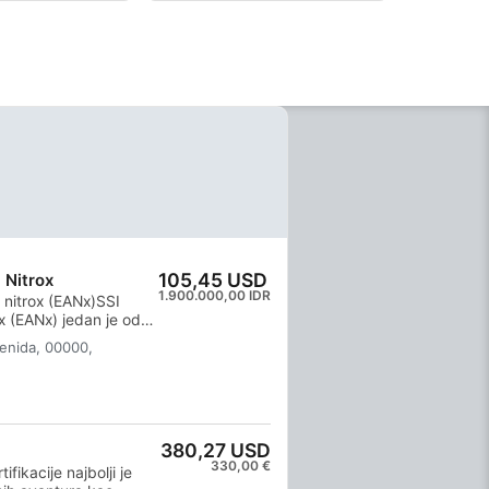
105,45 USD
 Nitrox
1.900.000,00 IDR
 nitrox (EANx)SSI
x (EANx) jedan je od
koji omogućuje
enida, 00000,
anje s većim postotkom
njenjem s obogaćenim
iti svoje granice bez
šika i često uživati ​​
jekom tečaja naučit
380,27 USD
diti zarone koristeći
330,00 €
li EAN36. Obuka se
fikacije najbolji je
i i ograničenja