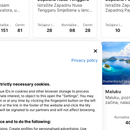
 osam
Istražite Zapadnu Nusa
Istražite Za
vatora, u
Tenggaru Smještena u lancu
Zapadnoj Pap
 Bali je
Malih Sundskih otoka,
1500 otoka k
u otoka
Zapadna Nusa Tenggara je
arhipelag Ra
Indoneziji.
p
ilačke
Centri
Tečajevi i
Ronilačke
Centri
Tečajevi i
cije
događanja
lokacije
događanja
151
81
28
98
28
10
Privacy policy
urnyi
AdobeStock-b-neeser
Shutterstock/Fabi
strictly necessary cookies.
Kalimantan
Maluku
que IDs in cookies and other browser storage to process
e interest, to object to this open the "Settings". You may
Vulkanska
Istražite Kalimantan U
Maluku, pozn
or at any time by clicking the fingerprint button on the left
ndoneziji i
Istočnom Kalimantanu,
začina, nalaz
 or the link in the footer of the website and click the My
 dovela je do
indonezijskom Borneu, nalazi
Indonezije i 
l be signaled to our partners and will not affect browsing
od
se nekoliko grebena smje
izolirani, s
poviješću.
ilačke
Centri
Tečajevi i
Ronilačke
Centri
Ronilačke 
e and to do the following:
cije
događanja
lokacije
33
30
1
43
4
4
sing. Create profiles for personalised advertising. Use