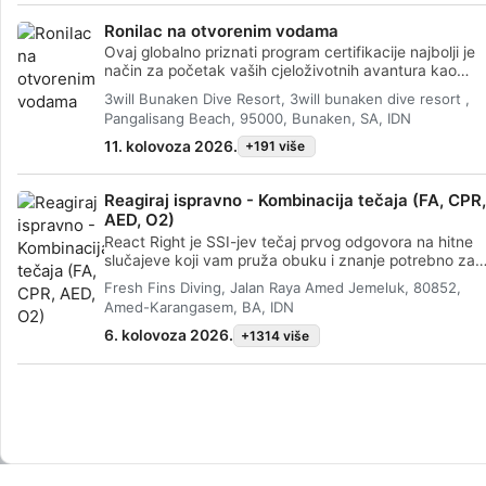
Ronilac na otvorenim vodama
Advertising
Ovaj globalno priznati program certifikacije najbolji je
način za početak vaših cjeloživotnih avantura kao
certificirani ronilac. Personalizirana obuka kombinira s
3will Bunaken Dive Resort, 3will bunaken dive resort ,
vježbama u vodi kako biste osigurali da imate vještine
Pangalisang Beach, 95000, Bunaken, SA, IDN
iskustvo potrebno za istinsku udobnost pod vodom.
Steći ćete SSI Open Water Diver certifikat.
11. kolovoza 2026.
+191 više
Reagiraj ispravno - Kombinacija tečaja (FA, CPR,
AED, O2)
React Right je SSI-jev tečaj prvog odgovora na hitne
slučajeve koji vam pruža obuku i znanje potrebno za
djelovanje kao prvi interventni djelatnik u medicinskoj
Fresh Fins Diving, Jalan Raya Amed Jemeluk, 80852,
hitnoj situaciji. U ovom fleksibilnom programu ronjenja
Amed-Karangasem, BA, IDN
možete birati koje teme želite učiti, uključujući primar
procjenu, prvu pomoć, KPR i tehnike primarne
6. kolovoza 2026.
+1314 više
stabilizacije. Također možete učiti o davanju kisika u
ronilačkim hitnim slučajevima i osnovama automatsko
vanjskog defibrilatora (AED). Koristeći kombinaciju
akademskih sesija i praktičnih scenarija obuke, ovaj
program će vam dati alate i samopouzdanje potrebne
za reagiranje u hitnim slučajevima. Do trenutka kada
steknete certifikat, moći ćete djelovati kao prvi
interventni djelatnik, pružati prvu pomoć i KPR, davati