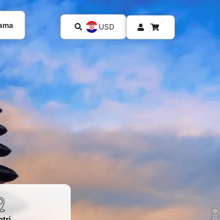
kama
USD
tri