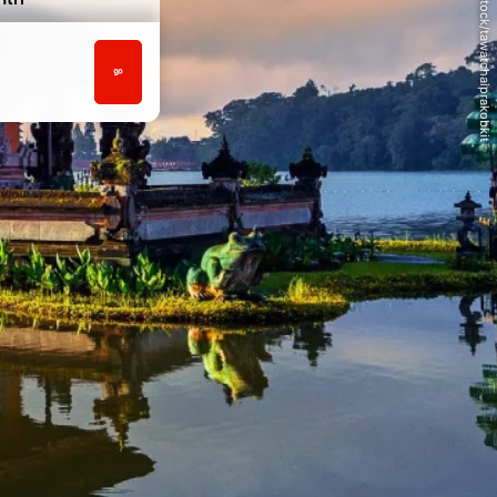
© iStock/tawatchaiprakobkit