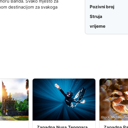
u moru Banda. Svako mjesto za
Pozivni broj
znom destinacijom za svakoga
Struja
vrijeme
i duangdoosan
iStock-Michael-Zei
Zapadna Nusa Tenggara
Zapadna P