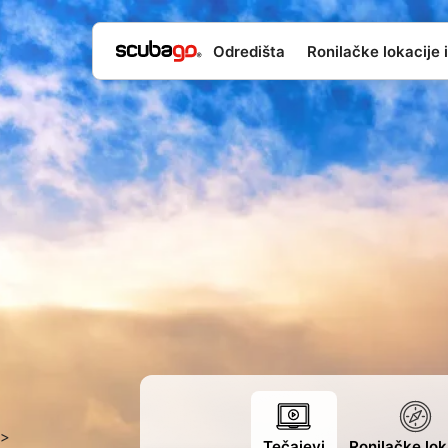
Odredišta
Ronilačke lokacije i
>
Tečajevi
Ronilačke lok