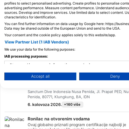
profiles to select personalised advertising. Create profiles to personalise con
advertising performance. Measure content performance. Understand audiences 
sources. Develop and improve services. Use limited data to select content. U
characteristics for identification.
You can find further information on data usage by Google here: https://busine
Data may be shared outside of the European Union and send to the USA.
Your consent and the cookie policy applies solely to this website/app.
View Partner List (1 IAB Vendors)
We use your data for the following purposes:
Tečajevi
Tečajevi
Početnik
Napredan
Pr
IAB processing purposes:
Store and/or access information on a device
Isprobajte ronjenje
Accept all
Deny
Use limited data to select advertising
Uvod u program ronjenja: Vaš prvi dah pod vodom>
Otkrijte čaroliju ispod površine uz naš program "Uvod 
Create profiles for personalised advertising
ronjenje", osmišljen za osobe bez certifikata.> Pregle
Sanctum Dive Indonesia Nusa Penida, Jl. Prapat PED, Nu
programa:> * 8:00: Trening u bazenu (otprilike 45 min
Penida, 80771, Klungkung, BA, IDN
* Nakon čega slijede 2 vođena zarona u oceanu (Man
Use profiles to select personalised advertising
Point i Crystal Bay ili 2 lokacije na North Reefu)> *
6. kolovoza 2026.
+160 više
Polazak: 9:3045 min +/- transfer gliserom45 min +/- 1
Create profiles to personalise content
zaron45 min odmora/površinski interval45 min +/- 1
Ronilac na otvorenim vodama
zaronPovratak gliserom +/- 30 min> * Povratak u:
14:00 sati u ronilački centar, ručak i to je potpuno sre
Use profiles to select personalised content
Ovaj globalno priznati program certifikacije najbolji je
dan ronjenja ????Cijena: 1.800.000 IDR*dodatnih