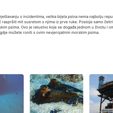
ještavanju o incidentima, velika bijela psina nema najbolju repu
raspršiti mit susretom s njima iz prve ruke. Postoje samo četir
orskim psima. Ovo je iskustvo koje se događa jednom u životu i 
o gdje možete roniti s ovim nevjerojatnim morskim psima.
Lynnhaven Dive