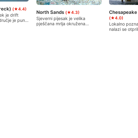
ScubaXcursion, 4180 Scottburgh
Wreck)
(★4.4)
North Sands
Chesapeake 
(★4.3)
k je drift
(★4.0)
Sjeverni pijesak je velika
dručje je puno
pješčana mrlja okružena
Lokalno poznat
injskih
stijenama. Uživajte u
nalazi se otpri
i Golijat
zapanjujućim prikazima raznih
istočno od uva
kornjače,
zraka, pješčanih morskih pasa i
Beach) i sjev
ni vrebajući
pješčanih tigrova tijekom
umjetnog grebe
s. Neke od
zimskih mjeseci od travnja do
Struktura se sa
du su
listopada.
ogromne noge 
kog vremena
na dno.
oraljima i
varaju
Aqualung
Mares
Isla de Guadalupe
Blow Hole
)
(★4.8)
(★
at i kao Kuda
Otok Guadalupe poznat je po
Izvrsno za po
alazi u kanalu
tome što je jedno od samo 5
osvježivače, 
liko
mjesta na svijetu gdje možete
i trening. Pro
rozapadno od
ići u kavez "roniti" s velikim
5m. Pjeskovit
to ime. Sjeverni
bijelim morskim psima. Isla
šumama stijena
dstavlja
Guadalupe je vulkanski otok na
dostupan bro
koji izgleda
zapadnoj obali meksičke Baja
), ima gornji
California.