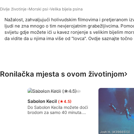
Use limited data to select content
Divlje životinje
Morski psi
Velika bijela psina
IAB Special Features:
Nažalost, zahvaljujući holivudskim filmovima i pretjeranom izv
ljudi ne zna mnogo o tim nevjerojatnim grabežljivcima. Pomoć 
Use precise geolocation data
svijetu gdje možete ići u kavez ronjenje s velikim bijelim m
da vidite da u njima ima više od "lovca". Ovdje saznajte točn
Identify devices based on information actively requested
Non-IAB processing purposes:
Necessary
Performance
Ronilačka mjesta s ovom životinjom
Functional
iDIVE Komodo, 86554 Labuan Bajo
Advertising
Sabolon Kecil
(★4.5)
Do Sabolon Kecila možete doći
brodom za samo 40 minuta.
Nudi lijepe zarone i more.
Slijedite greben na početku,
zatim prijeđite preko
pjeskovitog dna do morske
Josh H. (#3966513)