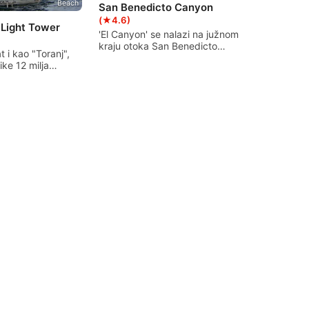
Beach
San Benedicto Canyon
(★4.6)
Light Tower
'El Canyon' se nalazi na južnom
kraju otoka San Benedicto
 i kao "Toranj",
unutar glasovitih otoka
like 12 milja
Revillagigedo. Nevjerojatno
le Rudee (Virginia
mjesto koje privlači velike
erozapadno od
pelagike zbog svoje dubine i
na Virginije.
izloženosti otvorenom oceanu.
stoji od četiri
Ovo je zaron na naprednoj do
koje se protežu
stručnoj razini i do njega se
može doći samo putem
liveaboarda.
Scubapro
Arefi Reef
4.2)
(★4.2)
četnike,
Jedan sat udaljen od Soul
testove zupčanika
Scuba ronioca, obično drugi
sječna dubina od
zaron na izletu Batanta, nakon
o dno okruženo
olupine P-47 i prije odlaska u
 i algi. Lako
džunglu kako bi otkrio dva
dom.
slapa. Ovo mjesto je puno
wobbegonga.