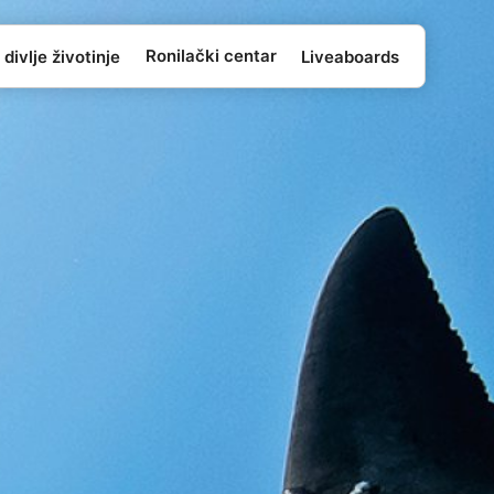
Ronilački centar
 divlje životinje
Liveaboards