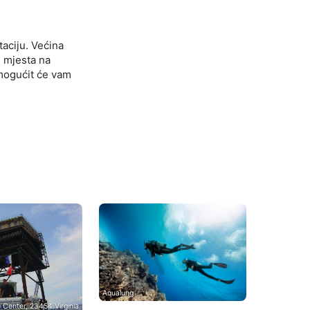
taciju. Većina
i mjesta na
omogućit će vam
Aqualung
 Center, 23454 Virginia