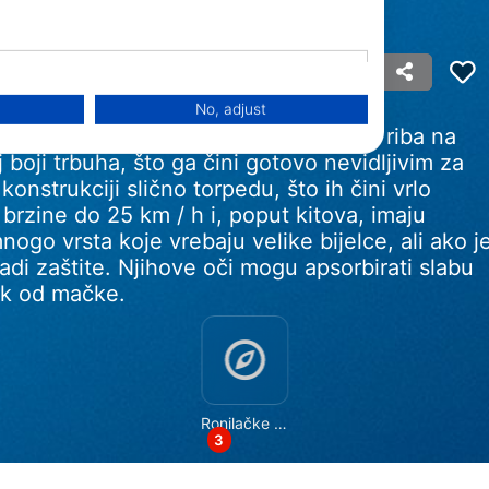
sina
No, adjust
a bijela psina je najveća grabežljiva riba na
j boji trbuha, što ga čini gotovo nevidljivim za
konstrukciji slično torpedu, što ih čini vrlo
rzine do 25 km / h i, poput kitova, imaju
nogo vrsta koje vrebaju velike bijelce, ali ako j
di zaštite. Njihove oči mogu apsorbirati slabu
ak od mačke.
Ronilačke lokacije
data from different sources
3