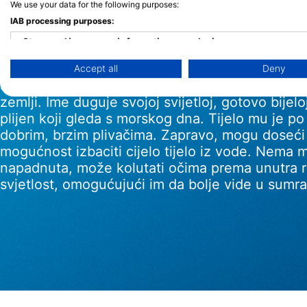
We use your data for the following purposes:
Velika bijela p
IAB processing purposes:
Store and/or access information on a device
Accept all
Deny
Use limited data to select advertising
Sa ženkama koje mogu narasti do 7 metara, velik
Create profiles for personalised advertising
zemlji. Ime duguje svojoj svijetloj, gotovo bijelo
plijen koji gleda s morskog dna. Tijelo mu je po 
Use profiles to select personalised advertising
dobrim, brzim plivačima. Zapravo, mogu doseći b
mogućnost izbaciti cijelo tijelo iz vode. Nema m
Create profiles to personalise content
napadnuta, može kolutati očima prema unutra ra
svjetlost, omogućujući im da bolje vide u sumr
Use profiles to select personalised content
Measure advertising performance
Measure content performance
Understand audiences through statistics or combinations of 
Develop and improve services