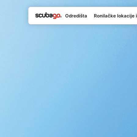
Odredišta
Ronilačke lokacije i