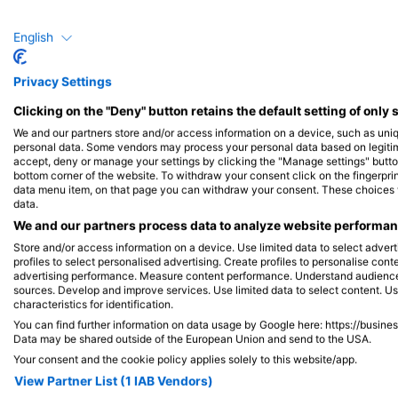
English
Privacy Settings
Clicking on the "Deny" button retains the default setting of only 
We and our partners store and/or access information on a device, such as uni
personal data. Some vendors may process your personal data based on legitimat
accept, deny or manage your settings by clicking the "Manage settings" button 
bottom corner of the website. To withdraw your consent click on the fingerprint
data menu item, on that page you can withdraw your consent. These choices wil
data.
We and our partners process data to analyze website performanc
Store and/or access information on a device. Use limited data to select adverti
profiles to select personalised advertising. Create profiles to personalise con
advertising performance. Measure content performance. Understand audiences 
sources. Develop and improve services. Use limited data to select content. U
characteristics for identification.
You can find further information on data usage by Google here: https://busine
Data may be shared outside of the European Union and send to the USA.
Your consent and the cookie policy applies solely to this website/app.
View Partner List (1 IAB Vendors)