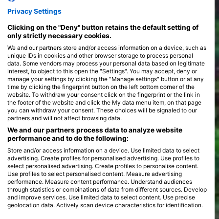
susresti zapanjujući niz morskog života, uključujući
veličanstvene mante, graciozne kitopsine i živopisna jata
Privacy Settings
>
tropskih riba. Svako mjesto za ronjenje predstavlja svoje
Clicking on the "Deny" button retains the default setting of
jedinstveno okruženje, a neka imaju dramatične padove, dok
only strictly necessary cookies.
druga nude spokojne koraljne vrtove koji vrve životom.
Ronilačka iskustva u Indijskom oceanu raznolika su kao i
We and our partners store and/or access information on a device, such as
njegovi morski stanovnici. Ronjenje s obale nudi jednostavan
unique IDs in cookies and other browser storage to process personal
pristup podvodnom svijetu, savršeno za one koji traže
data. Some vendors may process your personal data based on legitimate
opušteno istraživanje. Za avanturističkije, ronjenje brodom
interest, to object to this open the "Settings". You may accept, deny or
otkriva udaljena mjesta koja obećavaju uzbudljive susrete s
manage your settings by clicking the "Manage settings" button or at any
većim pelagičnim vrstama. Avanture s brodom pružaju priliku
time by clicking the fingerprint button on the left bottom corner of the
za istraživanje više lokacija za ronjenje, često uključujući noćne
website. To withdraw your consent click on the fingerprint or the link in
zarone koji otkrivaju noćna čuda oceana. Sezonske migracije i
the footer of the website and click the My data menu item, on that page
you can withdraw your consent. These choices will be signaled to our
regionalne značajke, poput sezone monsuna i mriješćenja
partners and will not affect browsing data.
koralja, doprinose dinamičnom i stalno promjenjivom krajoliku
ronjenja, osiguravajući da je svako ronjenje jedinstveno i
We and our partners process data to analyze website
impresivno.
performance and to do the following:
Store and/or access information on a device. Use limited data to select
advertising. Create profiles for personalised advertising. Use profiles to
select personalised advertising. Create profiles to personalise content.
Use profiles to select personalised content. Measure advertising
performance. Measure content performance. Understand audiences
through statistics or combinations of data from different sources. Develop
and improve services. Use limited data to select content. Use precise
geolocation data. Actively scan device characteristics for identification.
You can find further information on data usage by Google here: