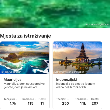
© iStock-Vito_Elefante
Mjesta za istraživanje
iStock/GoodOlga
iStock/tawatchaiprakobkit
Mauricijus
Indonezijski
Mauricijus, otok neusporedive
Indonezija se smatra jednom
ljepote, dom je nekim od
od najboljih ronilačkih
najljepših koraljnih grebena i
destinacija na svijetu s više od
morskog života ikad viđenih na
17.500 otoka raspoređenih na
svijetu.
više od 5.000 kilometara.
Tečajevi i
Ronilačke
Centri
Tečajevi i
Ronilačke
Centri
događanja
lokacije
događanja
lokacije
1.7k
115
11
250
1.1k
207