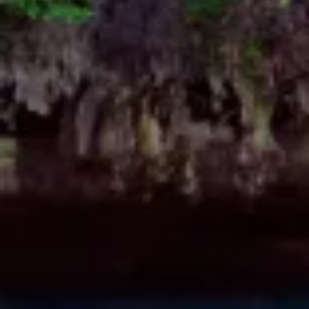
Measure content performance
Understand audiences through statistics or
combinations of data from different sources
Develop and improve services
Use limited data to select content
IAB Special Features:
Use precise geolocation data
Identify devices based on information
actively requested
Non-IAB processing purposes:
Necessary
Performance
Functional