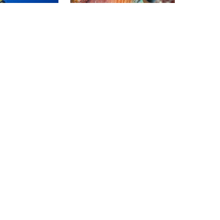
jetnom grebenu.
dubinom od 15 m.
CENTRE IMMERSIO CAP DE CREUS,
 38712 La Palma
17490 LLANÇÀ
Cruces
Punta dels Farallons
(★4.6)
(★4.4)
iqueu vjerojatno
Ovo ronilačko mjesto nalazi se u
jpoznatijih
djelomično zaštićenom području
esta na ovom
Parka prirode. Njegova
i ćete 39 križeva
topografija s podvodnim
kao spomenik
planinama i vodama bogatim
azacortea. Osim
morskim životom čine ga jednim
vjerojatnih
od najboljih u parku. Prilagodljiv
učje oko
svim razinama, čak i dubokim
i prekrasno
ronjenjima s gorgonijama.
to.
ERSIO CAP DE CREUS,
CENTRE IMMERSIO CAP DE CREUS,
17490 LLANÇÀ
17490 LLANÇÀ
abra
Bau de la Punta del Molí
(★3.9)
(★4.2)
minuta vožnje