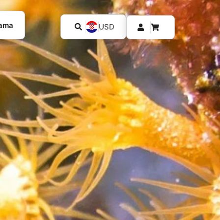
kama
USD