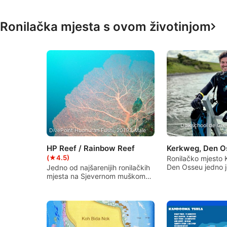
Advertising
Ronilačka mjesta s ovom životinjom
Duikschool de Gre
DivePoint Hudhuran Fushi, 20193 Male
HP Reef / Rainbow Reef
Kerkweg, Den 
(★4.5)
Ronilačko mjesto
Den Osseu jedno j
Jedno od najšarenijih ronilačkih
najpoznatijih roni
mjesta na Sjevernom muškom
na Zeelandu. Ovd
atolu. Na južnoj strani otoka
roniti s mola na k
Girifushi, ovo mjesto ima obilan
kamenica, umjet
riblji život i vrlo lijepe mekane
grebenskih kuglic
koralje. Postoje brojni plavi
drugim tvrdim po
mekani koralji i plivanje. Struja