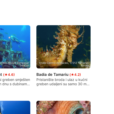
IVING, 80224 Denpasar
Stollis Centro de Buceo, 17212 Tamariu /
Selatan
Girona
nt
Badia de Tamariu
(★4.6)
(★4.2)
ni greben smješten
Pristanište broda i ulaz u kućni
m dnu s dubinama
greben udaljeni su samo 30 m
do 25 metara.
od baze. Najljepši dio uvale
oralja izrađena je
rezerviran je za ronioce i
og betona
plivače, a osiguran je našom
 poput male
linijom plutača. Ovaj prekrasan
e jedno od
kućni greben nudi ponešto za
ta za svjedočenje
svakoga s maksimalnom