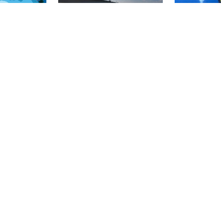
 Maksimalna
uspješnom um
etara, ali
a pronaći u
090 Maafushi
One2Dive, 4907 ZK Oosterhout
La Palma Diving,
a
Zeelandbrug
Malpique - 
(★4.5)
(★3.9)
edini kandooma
Most Zeeland može se nazvati
Križevi u Malp
do 2009.
najpopularnijim ronilačkim
su jedno od na
lačko mjesto
mjestom na istočnom Scheldu.
ronilačkih mj
 na svijetu po
Posebno u sezoni sepije
području. Nać
asa. Vrh
(svibanj-lipanj) ova je stranica
postavljenih 
dih koralja.
vrlo popularna među roniocima
mučenicima T
rivene su
iz Nizozemske, Belgije,
istraživanja ne
truje su ovdje
Francuske i Njemačke.
križeva, podr
anica
spomenika je 
dnim i Nitrox
ronilačko mjes
r Japan, 101-0051
CENTRE IMMERSIO CAP DE CREUS,
CENTRE IMM
Chiyoda-ku
17490 LLANÇÀ
Punta Falcó
El Boc i la C
.3)
(★4.1)
jbliži od
Ovo nalazište poznato je po
Katalonski10 