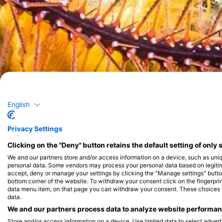
English
Privacy Settings
Clicking on the "Deny" button retains the default setting of only 
We and our partners store and/or access information on a device, such as uni
personal data. Some vendors may process your personal data based on legitimat
accept, deny or manage your settings by clicking the "Manage settings" button 
bottom corner of the website. To withdraw your consent click on the fingerprint
data menu item, on that page you can withdraw your consent. These choices wil
data.
We and our partners process data to analyze website performanc
Store and/or access information on a device. Use limited data to select adverti