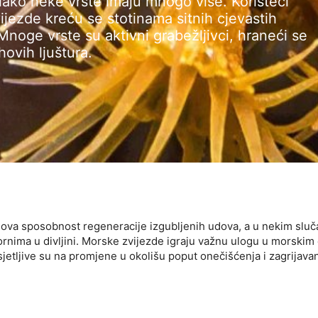
, iako neke vrste imaju mnogo više. Koristeći
ijezde kreću se stotinama sitnih cjevastih
 Mnoge vrste su aktivni grabežljivci, hraneći se
ovih ljuštura.
data from different sources
ihova sposobnost regeneracije izgubljenih udova, a u nekim sluč
tpornima u divljini. Morske zvijezde igraju važnu ulogu u morski
tljive su na promjene u okolišu poput onečišćenja i zagrijavan