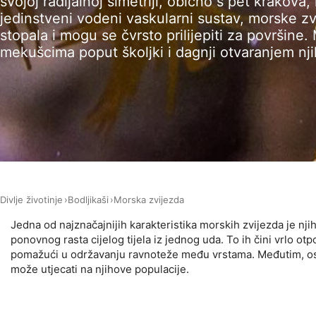
svojoj radijalnoj simetriji, obično s pet krakova
jedinstveni vodeni vaskularni sustav, morske zv
Measure advertising performance
stopala i mogu se čvrsto prilijepiti za površine.
Measure content performance
mekušcima poput školjki i dagnji otvaranjem njih
Understand audiences through statistics or combinations of 
Develop and improve services
Use limited data to select content
IAB Special Features:
Use precise geolocation data
Divlje životinje
Bodljikaši
Morska zvijezda
Identify devices based on information actively requested
Jedna od najznačajnijih karakteristika morskih zvijezda je nj
Non-IAB processing purposes:
ponovnog rasta cijelog tijela iz jednog uda. To ih čini vrlo o
pomažući u održavanju ravnoteže među vrstama. Međutim, osje
Necessary
može utjecati na njihove populacije.
Performance
Functional