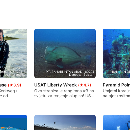
velingen, 4322 NB
PT. BAHARI INTAN ABADI, 80224
BALI FUN D
Scharendijke
Denpasar Selatan
Osse
USAT Liberty Wreck
Pyramid Poi
(★3.9)
(★4.7)
 Kerkweg u
Ova stranica je rangirana #3 na
Umjetni koralj
e od
svijetu za ronjenje olupina! USAT
na pjeskovito
lačkih mjesta
Liberty ima mnogo toga za
od 10 metara 
je možete
ponuditi i za početnike i za
Osnova rasta k
revetima
iskusne ronioce. Odličan zaron
od pravokutn
nom grebenu
za ronioce svih razina!
raspoređenog
a i mnogim
piramide. To j
dlogama koje
najboljih mjes