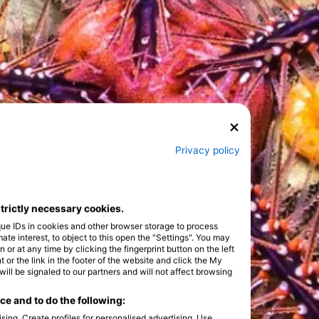
Privacy policy
strictly necessary cookies.
que IDs in cookies and other browser storage to process
e interest, to object to this open the "Settings". You may
or at any time by clicking the fingerprint button on the left
 or the link in the footer of the website and click the My
l be signaled to our partners and will not affect browsing
e and to do the following:
sing. Create profiles for personalised advertising. Use