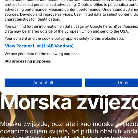
profiles to select personalised advertising. Create profiles to personalise con
advertising performance. Measure content performance. Understand audiences 
sources. Develop and improve services. Use limited data to select content. U
characteristics for identification.
You can find further information on data usage by Google here: https://busine
Data may be shared outside of the European Union and send to the USA.
Your consent and the cookie policy applies solely to this website/app.
View Partner List (1 IAB Vendors)
We use your data for the following purposes:
IAB processing purposes:
Store and/or access information on a device
Accept all
Deny
Use limited data to select advertising
Morska zvijez
Create profiles for personalised advertising
Use profiles to select personalised advertising
Create profiles to personalise content
Morske zvijezde, poznate i kao morske zvijezde,
oceanima diljem svijeta, od plitkih obalnih vo
Use profiles to select personalised content