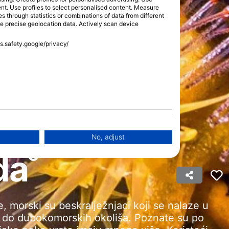
tent. Use profiles to select personalised content. Measure
through statistics or combinations of data from different
se precise geolocation data. Actively scan device
ss.safety.google/privacy/
No, adjust
da
 morski su beskralježnjaci koji se nalaze u
da do dubokomorskih okoliša. Poznate su po