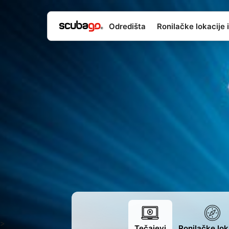
Odredišta
Ronilačke lokacije i
>
Tečajevi
Ronilačke lok