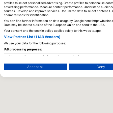
profiles to select personalised advertising. Create profiles to personalise con
advertising performance. Measure content performance. Understand audiences 
sources. Develop and improve services. Use limited data to select content. U
characteristics for identification.
You can find further information on data usage by Google here: https://busine
Data may be shared outside of the European Union and send to the USA.
Your consent and the cookie policy applies solely to this website/app.
View Partner List (1 IAB Vendors)
We use your data for the following purposes:
IAB processing purposes:
Store and/or access information on a device
Accept all
Deny
Use limited data to select advertising
Create profiles for personalised advertising
Use profiles to select personalised advertising
Create profiles to personalise content
Use profiles to select personalised content