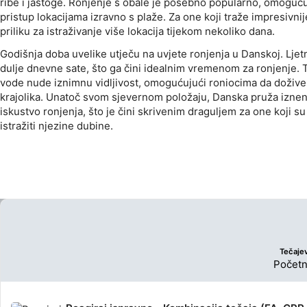
ribe i jastoge. Ronjenje s obale je posebno popularno, omoguć
pristup lokacijama izravno s plaže. Za one koji traže impresivni
priliku za istraživanje više lokacija tijekom nekoliko dana.
Godišnja doba uvelike utječu na uvjete ronjenja u Danskoj. Ljetn
dulje dnevne sate, što ga čini idealnim vremenom za ronjenje. 
vode nude iznimnu vidljivost, omogućujući roniocima da doživ
krajolika. Unatoč svom sjevernom položaju, Danska pruža izne
iskustvo ronjenja, što je čini skrivenim draguljem za one koji s
istražiti njezine dubine.
Tečajev
Početn