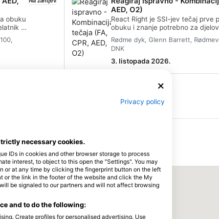
, AED,
Reagiraj ispravno - Kombinacij
Na zahtjev
AED, O2)
ža obuku
React Right je SSI-jev tečaj prve
elatnik u
obuku i znanje potrebno za djelov
njenja
interventni djelatnik u medicinskoj 
4100,
Rødme dyk, Glenn Barrett, Rødmeve
ujući
fleksibilni program ronjenja omo
DNK
e
koje želite naučiti, uključujući pr
ronilačkim
pomoć, CPR i tehnike primarne sta
3. listopada 2026.
ED-a
ćete naučiti o davanju kisika u ro
naciju
slučajevima i osnovnim vještinam
program
(automatskog vanjskog defibrilator
anje u
kombinaciju akademskih sesija i pr
Naći tečajeve i događaje
Privacy policy
jelovati
obuke, ovaj program će vam dati 
CPR,
potrebno za reagiranje u hitnom s
oj
certificirani, moći ćete djelovati k
djelatnik, pružajući prvu pomoć, CP
pružajući AED podršku u medicinsko
strictly necessary cookies.
Zaradite svoju SSI React Right spe
certifikaciju. Počnite već danas!
que IDs in cookies and other browser storage to process
e interest, to object to this open the "Settings". You may
or at any time by clicking the fingerprint button on the left
 or the link in the footer of the website and click the My
l be signaled to our partners and will not affect browsing
e and to do the following:
sing. Create profiles for personalised advertising. Use