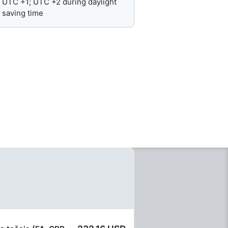
UTC +1; UTC +2 during daylight
saving time