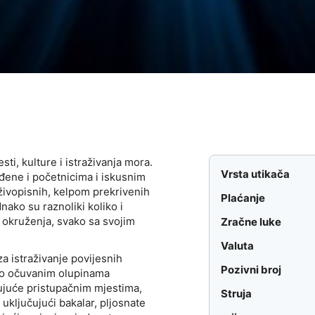
ti, kulture i istraživanja mora.
Vrsta utikača
đene i početnicima i iskusnim
živopisnih, kelpom prekrivenih
Plaćanje
ako su raznoliki koliko i
a okruženja, svako sa svojim
Zračne luke
Valuta
za istraživanje povijesnih
Pozivni broj
ro očuvanim olupinama
ujuće pristupačnim mjestima,
Struja
uključujući bakalar, pljosnate