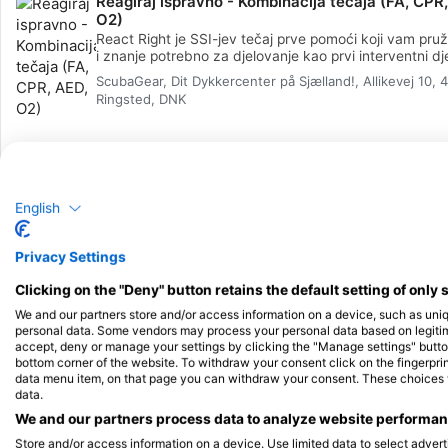
Reagiraj ispravno - Kombinacija tečaja (FA, CPR
O2)
React Right je SSI-jev tečaj prve pomoći koji vam pru
i znanje potrebno za djelovanje kao prvi interventni dj
medicinskoj hitnoj situaciji. Ovaj fleksibilni program ro
ScubaGear, Dit Dykkercenter på Sjælland!, Allikevej 10, 
omogućuje vam odabir tema koje želite naučiti, uključ
Ringsted, DNK
primarnu procjenu, prvu pomoć, CPR i tehnike primarn
stabilizacije. Također ćete naučiti o davanju kisika u 
hitnim slučajevima i osnovnim vještinama korištenja A
(automatskog vanjskog defibrilatora). Koristeći kombi
akademskih sesija i praktičnih scenarija obuke, ovaj 
će vam dati alate i samopouzdanje potrebno za reagir
English
hitnom slučaju. Nakon što ste certificirani, moći ćete d
kao prvi interventni djelatnik, pružajući prvu pomoć, 
dajući kisik i pružajući AED podršku u medicinskoj hitn
Privacy Settings
situaciji. Zaradite svoju SSI React Right specijalističku
certifikaciju. Počnite već danas!
Clicking on the "Deny" button retains the default setting of only 
We and our partners store and/or access information on a device, such as uni
personal data. Some vendors may process your personal data based on legitimat
accept, deny or manage your settings by clicking the "Manage settings" button 
bottom corner of the website. To withdraw your consent click on the fingerprint
data menu item, on that page you can withdraw your consent. These choices wil
data.
We and our partners process data to analyze website performanc
Store and/or access information on a device. Use limited data to select adverti