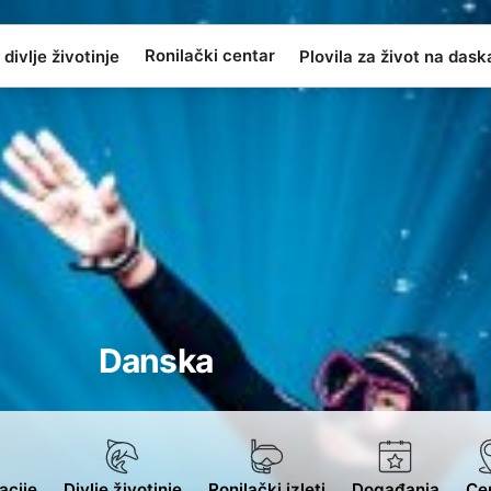
Ronilački centar
 divlje životinje
Plovila za život na das
Danska
acije
Divlje životinje
Ronilački izleti
Događanja
Cen