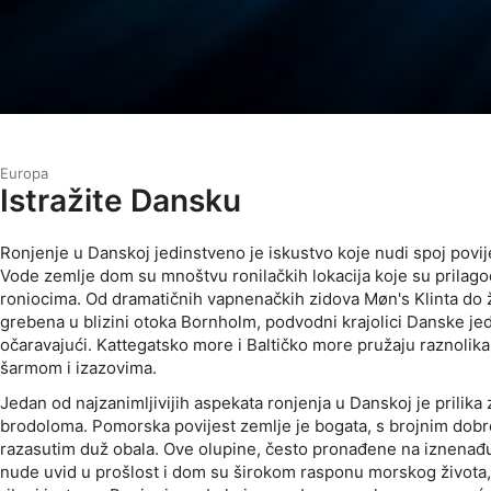
Europa
Istražite Dansku
Ronjenje u Danskoj jedinstveno je iskustvo koje nudi spoj povijes
Vode zemlje dom su mnoštvu ronilačkih lokacija koje su prilago
roniocima. Od dramatičnih vapnenačkih zidova Møn's Klinta do 
grebena u blizini otoka Bornholm, podvodni krajolici Danske jedn
očaravajući. Kattegatsko more i Baltičko more pružaju raznolik
šarmom i izazovima.
Jedan od najzanimljivijih aspekata ronjenja u Danskoj je prilika 
brodoloma. Pomorska povijest zemlje je bogata, s brojnim dob
razasutim duž obala. Ove olupine, često pronađene na iznenađ
nude uvid u prošlost i dom su širokom rasponu morskog života, 