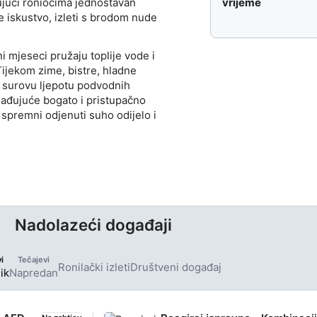
vrijeme
ujući roniocima jednostavan
je iskustvo, izleti s brodom nude
i mjeseci pružaju toplije vode i
Tijekom zime, bistre, hladne
e surovu ljepotu podvodnih
nađujuće bogato i pristupačno
u spremni odjenuti suho odijelo i
Nadolazeći događaji
i
Tečajevi
Ronilački izleti
Društveni događaj
ik
Napredan