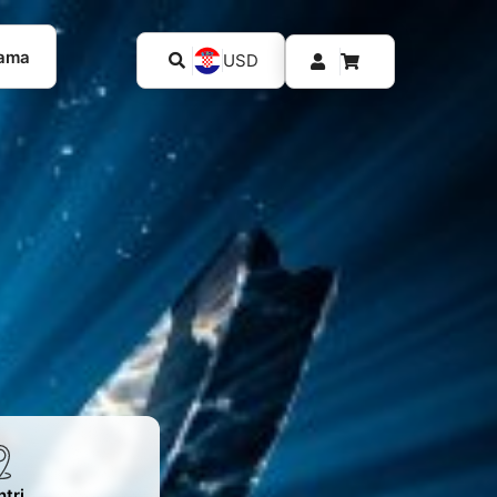
kama
USD
tri