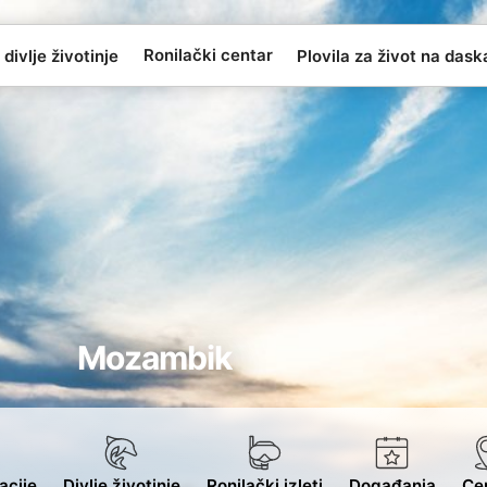
Ronilački centar
 divlje životinje
Plovila za život na das
Mozambik
acije
Divlje životinje
Ronilački izleti
Događanja
Cen