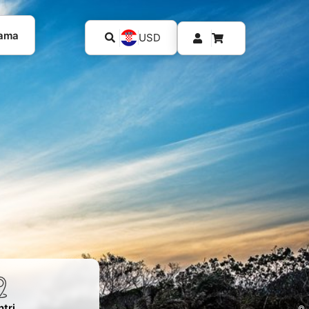
kama
USD
tri