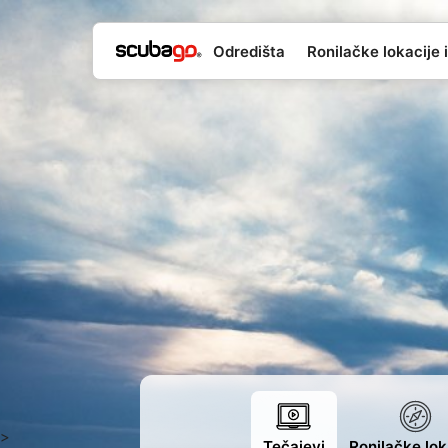
Odredišta
Ronilačke lokacije i
>
Tečajevi
Ronilačke lok