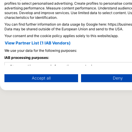
profiles to select personalised advertising. Create profiles to personalise con
advertising performance. Measure content performance. Understand audiences 
sources. Develop and improve services. Use limited data to select content. U
characteristics for identification.
You can find further information on data usage by Google here: https://busine
Data may be shared outside of the European Union and send to the USA.
Your consent and the cookie policy applies solely to this website/app.
View Partner List (1 IAB Vendors)
We use your data for the following purposes:
IAB processing purposes:
Store and/or access information on a device
Accept all
Deny
Use limited data to select advertising
Create profiles for personalised advertising
Use profiles to select personalised advertising
Create profiles to personalise content
Use profiles to select personalised content