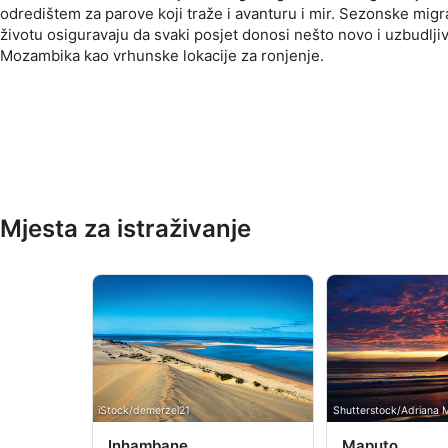
odredištem za parove koji traže i avanturu i mir. Sezonske migra
životu osiguravaju da svaki posjet donosi nešto novo i uzbudljiv
Mozambika kao vrhunske lokacije za ronjenje.
Mjesta za istraživanje
iStock/demerzel21
Shutterstock/Adriana
Inhambane
Maputo