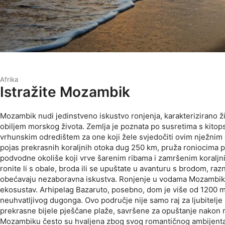
Afrika
Istražite Mozambik
Mozambik nudi jedinstveno iskustvo ronjenja, karakterizirano ž
obiljem morskog života. Zemlja je poznata po susretima s kitops
vrhunskim odredištem za one koji žele svjedočiti ovim nježnim
pojas prekrasnih koraljnih otoka dug 250 km, pruža roniocima pr
podvodne okoliše koji vrve šarenim ribama i zamršenim koraljn
ronite li s obale, broda ili se upuštate u avanturu s brodom, raz
obećavaju nezaboravna iskustva. Ronjenje u vodama Mozambika
ekosustav. Arhipelag Bazaruto, posebno, dom je više od 1200 mo
neuhvatljivog dugonga. Ovo područje nije samo raj za ljubitelje
prekrasne bijele pješčane plaže, savršene za opuštanje nakon r
Mozambiku često su hvaljena zbog svog romantičnog ambijenta,