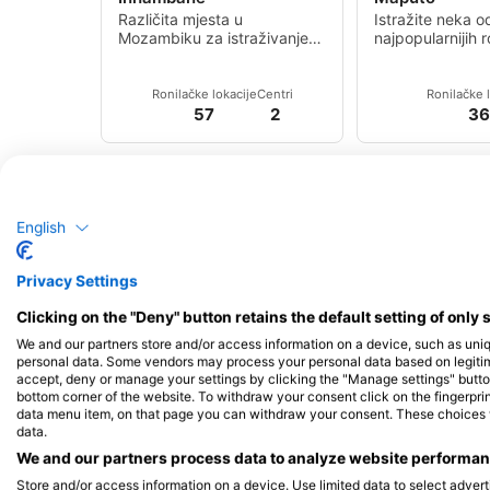
Različita mjesta u
Istražite neka o
Mozambiku za istraživanje
najpopularnijih r
uključuju zapanjujuće plitke
mjesta u Maput
grebene, brojne brodolome,
duboke špilje, pa čak i
Ronilačke lokacije
Centri
Ronilačke 
zapanjujuće sike.
57
2
36
English
Privacy Settings
Clicking on the "Deny" button retains the default setting of only 
We and our partners store and/or access information on a device, such as uni
personal data. Some vendors may process your personal data based on legitimat
accept, deny or manage your settings by clicking the "Manage settings" button 
bottom corner of the website. To withdraw your consent click on the fingerprint
data menu item, on that page you can withdraw your consent. These choices wil
data.
We and our partners process data to analyze website performanc
Store and/or access information on a device. Use limited data to select adverti