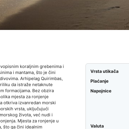
ivopisnim koraljnim grebenima i
Vrsta utikača
inima i mantama, što je čini
 divovima. Arhipelag Quirimbas,
Plaćanje
iliku da istraže netaknute
im formacijama. Bez obzira
Napojnice
nolika mjesta za ronjenje
 otkriva izvanredan morski
rskih vrsta, uključujući
 morskog života, već nudi i
onjenja. Mjesta za ronjenje u
Valuta
 što ga čini idealnim