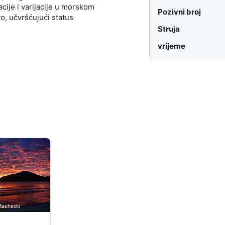
cije i varijacije u morskom
Pozivni broj
o, učvršćujući status
Struja
vrijeme
 Machado