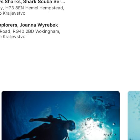
Matthews Sharks, Shark Scuba Servicing
y, HP3 8EN Hemel Hempstead,
o Kraljevstvo
xplorers, Joanna Wyrebek
 Road, RG40 2BD Wokingham,
o Kraljevstvo