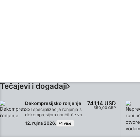
Tečajevi i događaji
741,14 USD
Dekompresijsko ronjenje
550,00 GBP
SSI specijalizacija ronjenja s
dekompresijom naučit će vas
kako roniti izvan granica bez
12. rujna 2026.
+1 više
dekompresije. Naučit ćete
planirati i provoditi zarone do
maksimalne dubine od 40