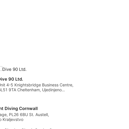
ive 90 Ltd.
nit 4-5 Knightsbridge Business Centre,
L51 9TA Cheltenham, Ujedinjeno
raljevstvo
t Diving Cornwall
rage, PL26 6BU St. Austell,
o Kraljevstvo