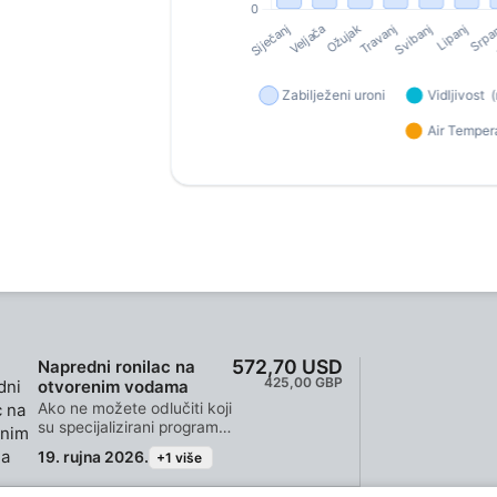
572,70 USD
Napredni ronilac na
425,00 GBP
otvorenim vodama
Ako ne možete odlučiti koji
su specijalizirani programi
najbolji izbor za vas,
19. rujna 2026.
+1 više
pridružite se SSI
Advanced Open Water