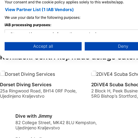
Your consent and the cookie policy applies solely to this website/app.
Mogućnosti za proširenje
View Partner List (1 IAB Vendors)
vaših ronilačkih avantura
J
F
M
A
M
J
J
A
S
O
N
D
J
F
M
A
M
upravo su postale veće!
We use your data for the following purposes:
IAB processing purposes:
Store and/or access information on a device
Accept all
Deny
Use limited data to select advertising
Ronilački centri koji nude usluge cateri
Create profiles for personalised advertising
Use profiles to select personalised advertising
Dorset Diving Services
2DiVE4 Scuba Schoo
Create profiles to personalise content
25a Ringwood Road, BH14 0RF Poole,
2 Block H, Peek Busin
Ujedinjeno Kraljevstvo
5RG Bishop’s Stortford,
Use profiles to select personalised content
Kraljevstvo
Measure advertising performance
Dive with Jimmy
82 College Street, MK42 8LU Kempston,
Measure content performance
Ujedinjeno Kraljevstvo
Understand audiences through statistics or combinations of 