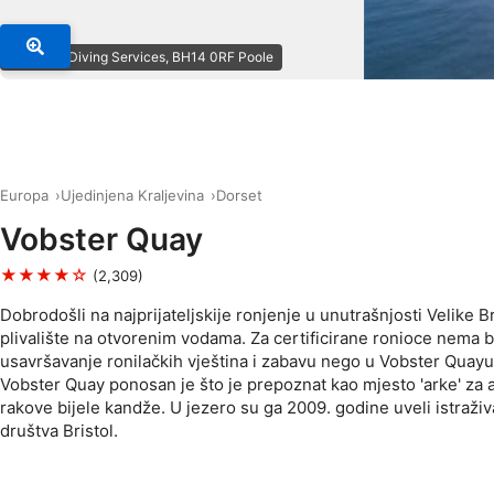
© Dorset Diving Services, BH14 0RF Poole
Europa
Ujedinjena Kraljevina
Dorset
Vobster Quay
★★★★☆
(2,309)
Dobrodošli na najprijateljskije ronjenje u unutrašnjosti Velike Bri
plivalište na otvorenim vodama. Za certificirane ronioce nema b
usavršavanje ronilačkih vještina i zabavu nego u Vobster Quayu
Vobster Quay ponosan je što je prepoznat kao mjesto 'arke' za
rakove bijele kandže. U jezero su ga 2009. godine uveli istraži
društva Bristol.