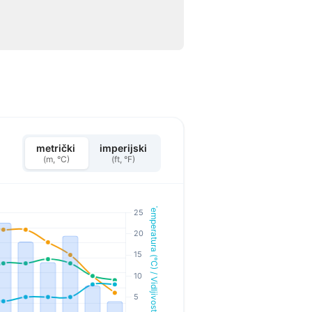
metrički
imperijski
(m, °C)
(ft, °F)