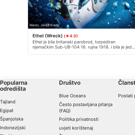
Mares, Janez Kranjc
Ethel (Wreck)
(★4.0)
Ethel je bila britanski parobrod, torpediran
njemačkim Sub-UB-104 16. rujna 1918. i bila je jedn
od posljednjih žrtava Drugog svjetskog rata. Dubina
je 36m na pješčanom krevetu s dobrom vidljivošću.
Popularna
Društvo
Člans
odredišta
Blue Oceans
Postati
Tajland
Često postavljana pitanja
Egipat
(FAQ)
Španjolska
Politika privatnosti
Indonezijski
uvjeti korištenaj