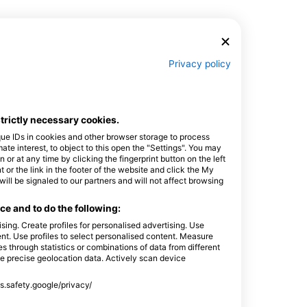
Diver programu! S ovim
programom možete
isprobati razne
specijalnosti prije nego što
se odlučite za pune
specijalizirane programe.
Privacy policy
To je odličan način da
iskusite što je napredna
obuka ronilaca i koliko ona
može biti vrijedna za vaše
strictly necessary cookies.
ronilačke avanture.
Tijekom naprednog
que IDs in cookies and other browser storage to process
programa Open Water
e interest, to object to this open the "Settings". You may
Shutterstock-dushkovladimir
Diver isprobat ćete 5
or at any time by clicking the fingerprint button on the left
različitih specijalnosti.
 or the link in the footer of the website and click the My
Nakon sveobuhvatnog
l be signaled to our partners and will not affect browsing
brifinga s vašim SSI
instruktorom, završit ćete
e and to do the following:
jedno ronjenje na
otvorenim vodama po
sing. Create profiles for personalised advertising. Use
ayfish
tent. Use profiles to select personalised content. Measure
specijalnosti. S ovim
through statistics or combinations of data from different
probnim programom
se precise geolocation data. Actively scan device
specijaliziranog ronjenja
imat ćete potpunu slobodu
Viđenja
istraživanja. Možete
ss.safety.google/privacy/
završiti pune
specijalizirane programe