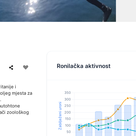
Ronilačka aktivnost
tanije i
oljeg mjesta za
.
 autohtone
vači zoološkog