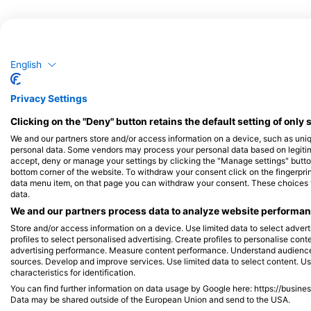
metara s ograničenom
dekompresijom koristeći svoj
rekreativni sustav za potpuno
ronjenje i jednu
dekompresijsku bocu. Naučit
ćete i vježbati kako
English
Potencijalno opažanje divljih životinja
učinkovito koristiti značajke
svog ronilačkog računala,
Opažanja divljih životinja temelje se na sadržaju koji generiraju korisnici
uključujući promjenu plinova,
Privacy Settings
integraciju plinova, vrijeme do
izlaska na površinu i vrijeme
Clicking on the "Deny" button retains the default setting of only 
do izrona. Korištenje ovih
We and our partners store and/or access information on a device, such as uni
računalnih funkcija postat će
personal data. Some vendors may process your personal data based on legitimat
vam druga priroda,
accept, deny or manage your settings by clicking the "Manage settings" button 
omogućujući vam sigurno
bottom corner of the website. To withdraw your consent click on the fingerprint
iStock-jpa1999
provođenje zarona s
data menu item, on that page you can withdraw your consent. These choices wil
ograničenom dekompresijom
data.
bez sati planiranja zarona.
We and our partners process data to analyze website performanc
Nakon završetka steći ćete
SSI certifikat specijalizacije
Store and/or access information on a device. Use limited data to select adverti
Grgeč
Cr
ronjenja s dekompresijom i
profiles to select personalised advertising. Create profiles to personalise con
advertising performance. Measure content performance. Understand audiences 
moći ćete istraživati ​​
sources. Develop and improve services. Use limited data to select content. U
zapanjujuća mjesta za
characteristics for identification.
duboke zarone ili veće olupine
610
171
Viđenja
bez ograničenja
You can find further information on data usage by Google here: https://busine
tradicionalnim ograničenjima
Data may be shared outside of the European Union and send to the USA.
bez dekompresije.