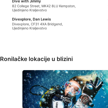
Dive with Jimmy
82 College Street, MK42 8LU Kempston,
Develop and improve services
Ujedinjeno Kraljevstvo
Use limited data to select content
Divexplore, Dan Lewis
Divexplore, CF31 4XA Bridgend,
IAB Special Features:
Ujedinjeno Kraljevstvo
Use precise geolocation data
Identify devices based on information actively requested
Non-IAB processing purposes:
Ronilačke lokacije u blizini
Necessary
Performance
Functional
Advertising