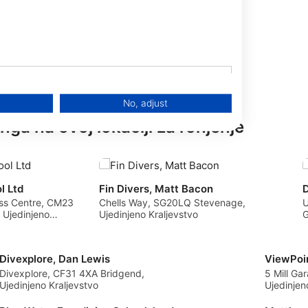
bilo kada u budućnosti i
priznati im svoju naprednu
J
J
A
S
O
N
D
obuku Open Water Diver.
No, adjust
nga na ovoj lokaciji za ronjenje
l Ltd
Fin Divers, Matt Bacon
D
ess Centre, CM23
Chells Way, SG20LQ Stevenage,
U
 Ujedinjeno
Ujedinjeno Kraljevstvo
G
K
Divexplore, Dan Lewis
ViewPoin
Divexplore, CF31 4XA Bridgend,
5 Mill Ga
Ujedinjeno Kraljevstvo
Ujedinjen
data from different sources