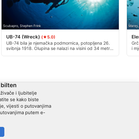
Scubapro, Stephen Frink
Mares,
UB-74 (Wreck)
El
(★5.0)
UB-74 bila je njemačka podmornica, potopljena 26.
Grč
svibnja 1918. Olupina se nalazi na visini od 34 metra,
i m
duga 182 metra, potopljena je dubinskim nabojem s
pje
naoružane jahte Lorna. Velika olupina za ronjenje kad
da 
plima dopusti.
 bilten
živače i ljubitelje
tite se kako biste
je, vijesti o putovanjima
 putovanjima putem e-