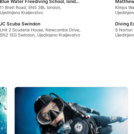
Blue Water Freediving School, london Freediving Centre
11 Brett Road, EN5 3BL london,
Kimps Wa
Ujedinjeno Kraljevstvo
Ujedinjen
JC Scuba Swindon
Diving E
Unit 2 Scuderia House, Newcombe Drive,
9 Norton
SN2 1EG Swindon, Ujedinjeno Kraljevstvo
Ujedinjen