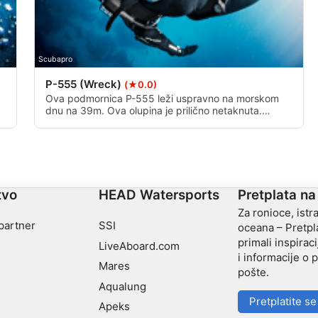
Scubapro
P-555 (Wreck)
(★0.0)
Ova podmornica P-555 leži uspravno na morskom
a
dnu na 39m. Ova olupina je prilično netaknuta.
Potonuo je 28. travnja 1947. S 4x21in pramčanim
torpednim cijevima i 3-inčnim AA pištoljem, ovo je
izvrsno ronjenje za svakog ljubitelja podmornica s
ronilačkim specijalitetom dubokog ili proširenog
dometa.
tvo
HEAD Watersports
Pretplata na
Za ronioce, istra
 partner
SSI
oceana – Pretpla
primali inspiraci
LiveAboard.com
i informacije o
Mares
pošte.
Aqualung
Pretplatite se
Apeks