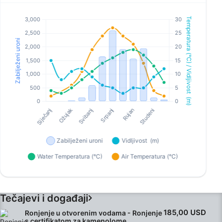
Tečajevi i događaji
185,00 USD
Ronjenje u otvorenim vodama - Ronjenje
s certifikatom za kamenolome