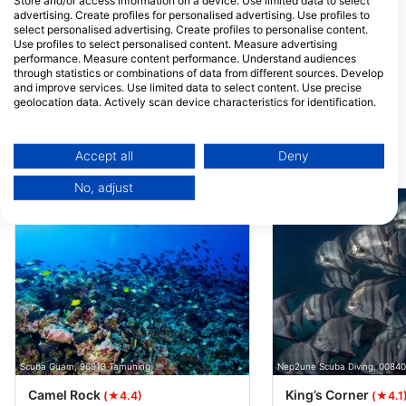
Store and/or access information on a device. Use limited data to select
Sjedinjene DrŽave
DrŽave
advertising. Create profiles for personalised advertising. Use profiles to
Scuba Zone
select personalised advertising. Create profiles to personalise content.
1709 Wooster RD W, 44203
Use profiles to select personalised content. Measure advertising
Barberton, OH - Sjedinjene
performance. Measure content performance. Understand audiences
DrŽave
through statistics or combinations of data from different sources. Develop
Scuba Zone
and improve services. Use limited data to select content. Use precise
1709 Wooster RD W, 44203
geolocation data. Actively scan device characteristics for identification.
Barberton, OH - Sjedinjene
You can find further information on data usage by Google here:
DrŽave
https://business.safety.google/privacy/
Data may be shared outside of the European Union and send to the USA.
Accept all
Deny
Ronilačke lokacije u blizini
Your consent and the cookie policy applies solely to this website/app.
No, adjust
View Partner List (1 IAB Vendors)
We use your data for the following purposes:
IAB processing purposes:
Store and/or access information on a device
Use limited data to select advertising
Create profiles for personalised advertising
Scuba Guam, 96913 Tamuning
Nep2une Scuba Diving, 00840
Use profiles to select personalised
advertising
Camel Rock
King’s Corner
(★4.4)
(★4.1