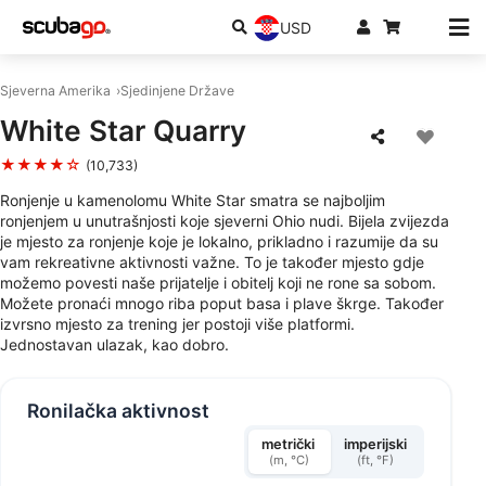
USD
Sjeverna Amerika
Sjedinjene Države
White Star Quarry
★★★★☆
(10,733)
Ronjenje u kamenolomu White Star smatra se najboljim
ronjenjem u unutrašnjosti koje sjeverni Ohio nudi. Bijela zvijezda
je mjesto za ronjenje koje je lokalno, prikladno i razumije da su
vam rekreativne aktivnosti važne. To je također mjesto gdje
možemo povesti naše prijatelje i obitelj koji ne rone sa sobom.
Možete pronaći mnogo riba poput basa i plave škrge. Također
izvrsno mjesto za trening jer postoji više platformi.
Jednostavan ulazak, kao dobro.
Ronilačka aktivnost
metrički
imperijski
(m, °C)
(ft, °F)