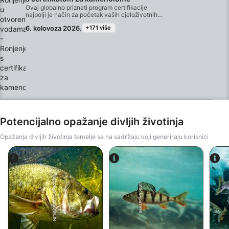
Ovaj globalno priznati program certifikacije
najbolji je način za početak vaših cjeloživotnih
avantura kao certificirani ronilac. Personalizirana
6. kolovoza 2026.
+171 više
obuka kombinira se s vježbama u vodi kako biste
osigurali da imate vještine i iskustvo potrebno za
istinski osjećaj udobnosti pod vodom. Steći ćete
SSI Open Water Diver certifikat. ***Ovo je vikend
ronjenja na otvorenim vodama u kamenolomu**
OBAVEZNE su i subotnje i nedjeljne!
Potencijalno opažanje divljih životinja
Opažanja divljih životinja temelje se na sadržaju koji generiraju korisnici
iStock-ANDY_BOWLIN
iStock-jpa1999