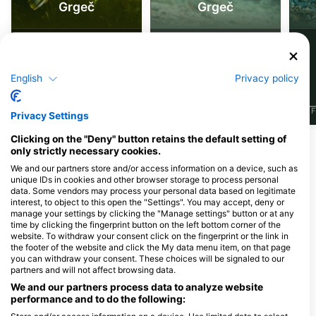
Grgeč
Grgeč
835
431
Viđenja
Viđenja
English
Privacy policy
J
F
M
A
M
J
J
A
S
O
N
D
J
F
M
A
M
J
J
A
S
O
N
D
J
F
Privacy Settings
Clicking on the "Deny" button retains the default setting of
only strictly necessary cookies.
Ronilački centri koji nude usluge
We and our partners store and/or access information on a device, such as
cateringa na ovoj lokaciji za ronjenje
unique IDs in cookies and other browser storage to process personal
data. Some vendors may process your personal data based on legitimate
interest, to object to this open the "Settings". You may accept, deny or
manage your settings by clicking the "Manage settings" button or at any
Divers Supply Indy, Inc.
Aqua Hut
time by clicking the fingerprint button on the left bottom corner of the
7560 Old Trails Rd, 46219
2543 N. Reynolds, 43615 Toledo,
website. To withdraw your consent click on the fingerprint or the link in
Indianapolis, IN - Sjedinjene DrŽave
OH - Sjedinjene DrŽave
the footer of the website and click the My data menu item, on that page
you can withdraw your consent. These choices will be signaled to our
partners and will not affect browsing data.
Professional Diving Resources
B & B Diving, LL
We and our partners process data to analyze website
7976 Broadview RD, 44147
1815 Churchill Rd, 
performance and to do the following:
Broadview Hts., OH -
Hillsville, PA - Sjed