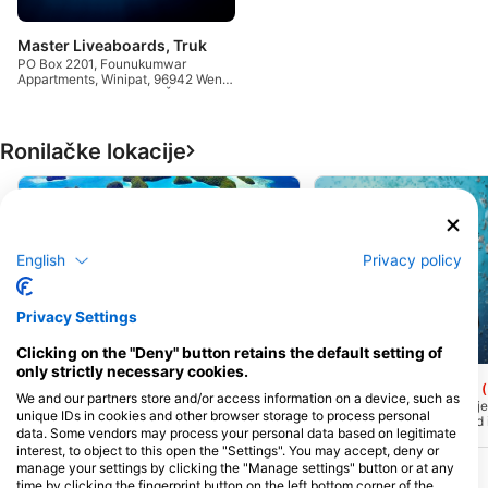
Master Liveaboards, Truk
PO Box 2201, Founukumwar
Appartments, Winipat, 96942 Weno,
Mikronezija, Savezne DrŽave
Ronilačke lokacije
English
Privacy policy
iStock-shalamov
Truk Lagoon
(★4.5)
Privacy Settings
Laguna Truk savršeno je mjesto za
ronjenje olupina. Japansku pomorsku
Clicking on the "Deny" button retains the default setting of
Mares, Janez Kranjc
bazu napale su 1944. godine Sjedinjene
only strictly necessary cookies.
Države. Tijekom ovog napada potopljeno
San Francisco Maru
je više od 60 brodova i palo je više od
We and our partners store and/or access information on a device, such as
200 zrakoplova. Vode su ovdje duboke i
San Francisco Maru bio j
unique IDs in cookies and other browser storage to process personal
ispunjene mnogim povijesnim ratnim
dug putničko-teretni brod
data. Some vendors may process your personal data based on legitimate
artefaktima.
godine. Potopljena je 1944
interest, to object to this open the "Settings". You may accept, deny or
operacije Hailstone. Leži 
počiva na ravnomjernoj ko
manage your settings by clicking the "Manage settings" button or at any
42 i 64 metra. Ova olupina
time by clicking the fingerprint button on the left bottom corner of the