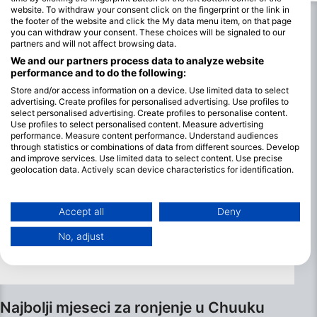
materijala i jednog od najf
website. To withdraw your consent click on the fingerprint or the link in
tehničkih zarona u laguni 
the footer of the website and click the My data menu item, on that page
you can withdraw your consent. These choices will be signaled to our
partners and will not affect browsing data.
We and our partners process data to analyze website
performance and to do the following:
Store and/or access information on a device. Use limited data to select
advertising. Create profiles for personalised advertising. Use profiles to
select personalised advertising. Create profiles to personalise content.
Use profiles to select personalised content. Measure advertising
performance. Measure content performance. Understand audiences
through statistics or combinations of data from different sources. Develop
and improve services. Use limited data to select content. Use precise
geolocation data. Actively scan device characteristics for identification.
You can find further information on data usage by Google here:
https://business.safety.google/privacy/
Data may be shared outside of the European Union and send to the USA.
Accept all
Deny
Your consent and the cookie policy applies solely to this website/app.
No, adjust
View Partner List (1 IAB Vendors)
We use your data for the following purposes:
IAB processing purposes:
Store and/or access information on a device
Najbolji mjeseci za ronjenje u Chuuku