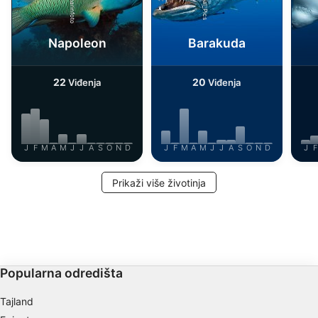
IAB Special Features:
Use precise geolocation data
Napoleon
Barakuda
Identify devices based on information
actively requested
22
20
Viđenja
Viđenja
Non-IAB processing purposes:
Necessary
Performance
J
F
M
A
M
J
J
A
S
O
N
D
J
F
M
A
M
J
J
A
S
O
N
D
J
F
Functional
Prikaži više životinja
Advertising
Popularna odredišta
Tajland