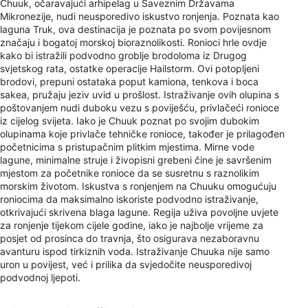
Chuuk, očaravajući arhipelag u Saveznim Državama
Mikronezije, nudi neusporedivo iskustvo ronjenja. Poznata kao
laguna Truk, ova destinacija je poznata po svom povijesnom
značaju i bogatoj morskoj bioraznolikosti. Ronioci hrle ovdje
kako bi istražili podvodno groblje brodoloma iz Drugog
svjetskog rata, ostatke operacije Hailstorm. Ovi potopljeni
brodovi, prepuni ostataka poput kamiona, tenkova i boca
sakea, pružaju jeziv uvid u prošlost. Istraživanje ovih olupina s
poštovanjem nudi duboku vezu s poviješću, privlačeći ronioce
iz cijelog svijeta. Iako je Chuuk poznat po svojim dubokim
olupinama koje privlače tehničke ronioce, također je prilagođen
početnicima s pristupačnim plitkim mjestima. Mirne vode
lagune, minimalne struje i živopisni grebeni čine je savršenim
mjestom za početnike ronioce da se susretnu s raznolikim
morskim životom. Iskustva s ronjenjem na Chuuku omogućuju
roniocima da maksimalno iskoriste podvodno istraživanje,
otkrivajući skrivena blaga lagune. Regija uživa povoljne uvjete
za ronjenje tijekom cijele godine, iako je najbolje vrijeme za
posjet od prosinca do travnja, što osigurava nezaboravnu
avanturu ispod tirkiznih voda. Istraživanje Chuuka nije samo
uron u povijest, već i prilika da svjedočite neusporedivoj
podvodnoj ljepoti.