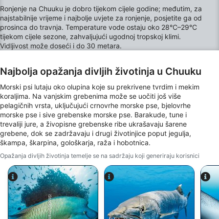
Use limited data to select advertising
Ronjenje na Chuuku je dobro tijekom cijele godine; međutim, za
najstabilnije vrijeme i najbolje uvjete za ronjenje, posjetite ga od
prosinca do travnja. Temperature vode ostaju oko 28°C–29°C
Create profiles for personalised advertising
tijekom cijele sezone, zahvaljujući ugodnoj tropskoj klimi.
Vidljivost može doseći i do 30 metara.
Use profiles to select personalised
advertising
Najbolja opažanja divljih životinja u Chuuku
Create profiles to personalise content
Morski psi lutaju oko olupina koje su prekrivene tvrdim i mekim
koraljima. Na vanjskim grebenima može se uočiti još više
Use profiles to select personalised content
pelagičnih vrsta, uključujući crnovrhe morske pse, bjelovrhe
morske pse i sive grebenske morske pse. Barakude, tune i
Measure advertising performance
trevaliji jure, a živopisne grebenske ribe ukrašavaju šarene
grebene, dok se zadržavaju i drugi životinjice poput jegulja,
Measure content performance
škampa, škarpina, gološkarja, raža i hobotnica.
Opažanja divljih životinja temelje se na sadržaju koji generiraju korisnici
Understand audiences through statistics or
combinations of data from different sources
Develop and improve services
iStock/ultramarinfoto
iStock-Global_Pics
Use limited data to select content