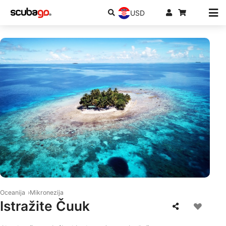
USD
© Shutterstock/kurakurakurarin
Oceanija
Mikronezija
Istražite Čuuk