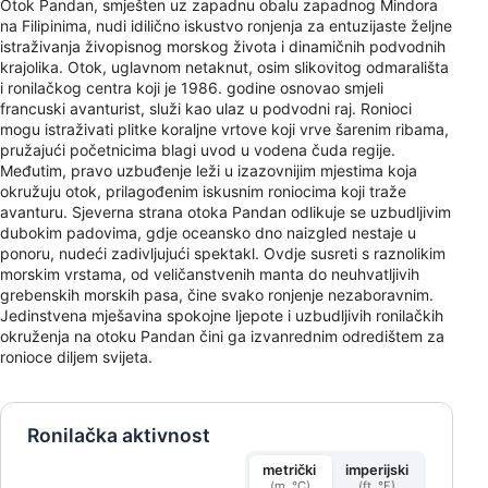
Otok Pandan, smješten uz zapadnu obalu zapadnog Mindora
na Filipinima, nudi idilično iskustvo ronjenja za entuzijaste željne
istraživanja živopisnog morskog života i dinamičnih podvodnih
krajolika. Otok, uglavnom netaknut, osim slikovitog odmarališta
i ronilačkog centra koji je 1986. godine osnovao smjeli
francuski avanturist, služi kao ulaz u podvodni raj. Ronioci
mogu istraživati ​​plitke koraljne vrtove koji vrve šarenim ribama,
pružajući početnicima blagi uvod u vodena čuda regije.
Međutim, pravo uzbuđenje leži u izazovnijim mjestima koja
okružuju otok, prilagođenim iskusnim roniocima koji traže
avanturu. Sjeverna strana otoka Pandan odlikuje se uzbudljivim
dubokim padovima, gdje oceansko dno naizgled nestaje u
ponoru, nudeći zadivljujući spektakl. Ovdje susreti s raznolikim
morskim vrstama, od veličanstvenih manta do neuhvatljivih
grebenskih morskih pasa, čine svako ronjenje nezaboravnim.
Jedinstvena mješavina spokojne ljepote i uzbudljivih ronilačkih
okruženja na otoku Pandan čini ga izvanrednim odredištem za
ronioce diljem svijeta.
Ronilačka aktivnost
metrički
imperijski
(m, °C)
(ft, °F)