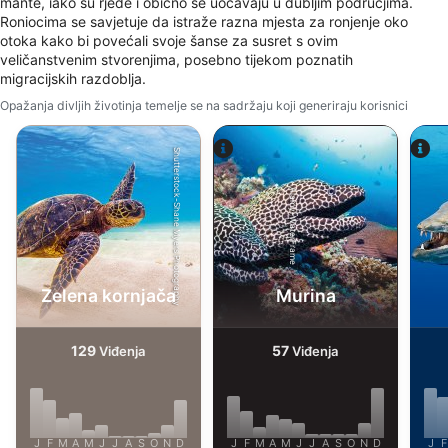
mante, iako su rjeđe i obično se uočavaju u dubljim područjima.
combinations of data from different sources
Roniocima se savjetuje da istraže razna mjesta za ronjenje oko
otoka kako bi povećali svoje šanse za susret s ovim
Develop and improve services
veličanstvenim stvorenjima, posebno tijekom poznatih
migracijskih razdoblja.
Use limited data to select content
Opažanja divljih životinja temelje se na sadržaju koji generiraju korisnici
IAB Special Features:
Use precise geolocation data
Shutterstock-Shane Myers Photography
Identify devices based on information
Alamy-WaterFrame
actively requested
Non-IAB processing purposes:
Necessary
Zelena kornjača
Murina
Performance
129
57
Viđenja
Viđenja
Functional
Advertising
J
F
M
A
M
J
J
A
S
O
N
D
J
F
M
A
M
J
J
A
S
O
N
D
J
F