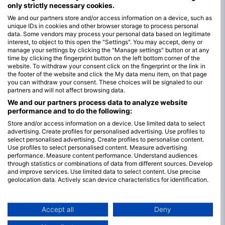
only strictly necessary cookies.
We and our partners store and/or access information on a device, such as
unique IDs in cookies and other browser storage to process personal
data. Some vendors may process your personal data based on legitimate
interest, to object to this open the "Settings". You may accept, deny or
manage your settings by clicking the "Manage settings" button or at any
time by clicking the fingerprint button on the left bottom corner of the
website. To withdraw your consent click on the fingerprint or the link in
the footer of the website and click the My data menu item, on that page
you can withdraw your consent. These choices will be signaled to our
partners and will not affect browsing data.
We and our partners process data to analyze website
performance and to do the following:
Store and/or access information on a device. Use limited data to select
advertising. Create profiles for personalised advertising. Use profiles to
select personalised advertising. Create profiles to personalise content.
Use profiles to select personalised content. Measure advertising
performance. Measure content performance. Understand audiences
through statistics or combinations of data from different sources. Develop
and improve services. Use limited data to select content. Use precise
Najbolji mjeseci za ronjenje na otoku
geolocation data. Actively scan device characteristics for identification.
Pandan
You can find further information on data usage by Google here:
https://business.safety.google/privacy/
Otok Pandan nudi roniocima tijekom cijele godine mogućnosti
Data may be shared outside of the European Union and send to the USA.
Accept all
Deny
za istraživanje njegovog živopisnog morskog života.
Your consent and the cookie policy applies solely to this website/app.