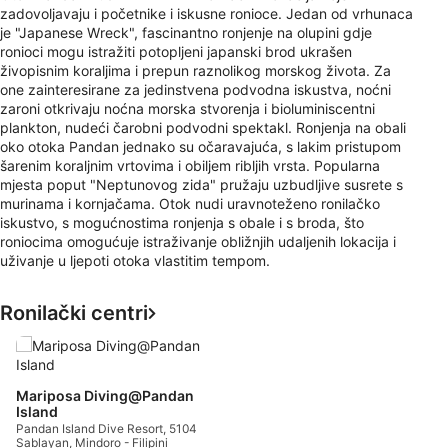
zadovoljavaju i početnike i iskusne ronioce. Jedan od vrhunaca
je "Japanese Wreck", fascinantno ronjenje na olupini gdje
ronioci mogu istražiti potopljeni japanski brod ukrašen
živopisnim koraljima i prepun raznolikog morskog života. Za
one zainteresirane za jedinstvena podvodna iskustva, noćni
zaroni otkrivaju noćna morska stvorenja i bioluminiscentni
plankton, nudeći čarobni podvodni spektakl. Ronjenja na obali
oko otoka Pandan jednako su očaravajuća, s lakim pristupom
šarenim koraljnim vrtovima i obiljem ribljih vrsta. Popularna
mjesta poput "Neptunovog zida" pružaju uzbudljive susrete s
murinama i kornjačama. Otok nudi uravnoteženo ronilačko
iskustvo, s mogućnostima ronjenja s obale i s broda, što
roniocima omogućuje istraživanje obližnjih udaljenih lokacija i
uživanje u ljepoti otoka vlastitim tempom.
Ronilački centri
Mariposa Diving@Pandan
Island
Pandan Island Dive Resort, 5104
Sablayan, Mindoro - Filipini