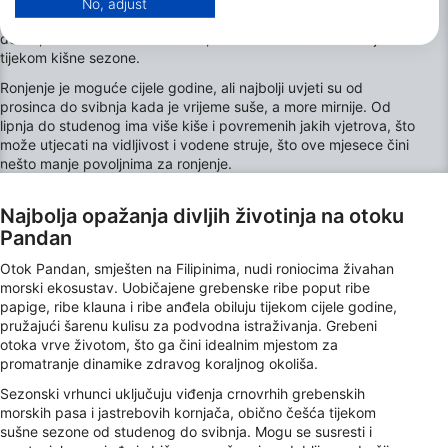
Temperature vode obično se kreću od 27°C do 30°C, što pruža
No, adjust
View Partner List (1 IAB Vendors)
ugodne uvjete tijekom cijele godine. Vidljivost je općenito
We use your data for the following purposes:
dobra, često doseže 20 metara, iako se može malo smanjiti
tijekom kišne sezone.
IAB processing purposes:
Ronjenje je moguće cijele godine, ali najbolji uvjeti su od
Store and/or access information on a device
prosinca do svibnja kada je vrijeme suše, a more mirnije. Od
lipnja do studenog ima više kiše i povremenih jakih vjetrova, što
Use limited data to select advertising
može utjecati na vidljivost i vodene struje, što ove mjesece čini
nešto manje povoljnima za ronjenje.
Create profiles for personalised advertising
Najbolja opažanja divljih životinja na otoku
Use profiles to select personalised
advertising
Pandan
Otok Pandan, smješten na Filipinima, nudi roniocima živahan
Create profiles to personalise content
morski ekosustav. Uobičajene grebenske ribe poput ribe
papige, ribe klauna i ribe anđela obiluju tijekom cijele godine,
Use profiles to select personalised content
pružajući šarenu kulisu za podvodna istraživanja. Grebeni
otoka vrve životom, što ga čini idealnim mjestom za
Measure advertising performance
promatranje dinamike zdravog koraljnog okoliša.
Sezonski vrhunci uključuju viđenja crnovrhih grebenskih
Measure content performance
morskih pasa i jastrebovih kornjača, obično češća tijekom
sušne sezone od studenog do svibnja. Mogu se susresti i
Understand audiences through statistics or