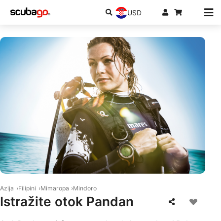
USD
© Mares
Azija
Filipini
Mimaropa
Mindoro
Istražite otok Pandan