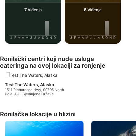
7
6
Viđenja
Viđenja
J
F
M
A
M
J
J
A
S
O
N
D
J
F
M
A
M
J
J
A
S
O
N
D
Ronilački centri koji nude usluge
cateringa na ovoj lokaciji za ronjenje
Test The Waters, Alaska
1511 Richardson Hwy, 99705 North
Pole, AK - Sjedinjene DrŽave
Ronilačke lokacije u blizini