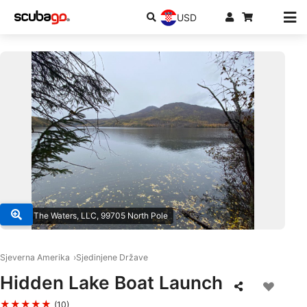
USD
© Test The Waters, LLC, 99705 North Pole
Sjeverna Amerika
Sjedinjene Države
Hidden Lake Boat Launch
★★★★★
(10)