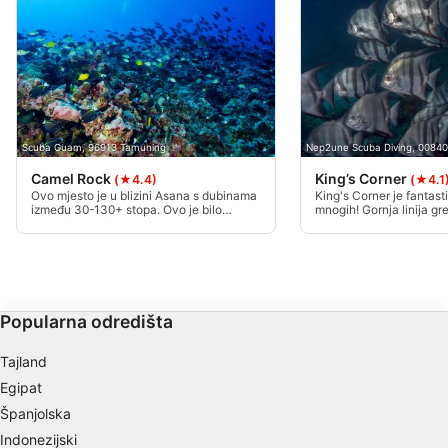
Scuba Guam, 96913 Tamuning
Nep2une Scuba Diving, 00840
Camel Rock
King’s Corner
(★4.4)
(★4.1
Ovo mjesto je u blizini Asana s dubinama
King's Corner je fantast
između 30-130+ stopa. Ovo je bilo
mnogih! Gornja linija gr
područje spašavanja koje se koristilo za
stopa, ali slatko mjesto
bacanje stotina streljiva i artefakata iz
stopa. Možete doći do 
Drugog svjetskog rata, što ga čini vrlo
linije na 100 stopa. Najbo
zanimljivim povijesnim zaronom.
ovdje kada je mirno jer 
Strmoglavi pad domaćin je brojnim
manje od 40 stopa, a str
ljubiteljima mora.
uobičajena.
Popularna odredišta
Tajland
Egipat
Španjolska
Indonezijski