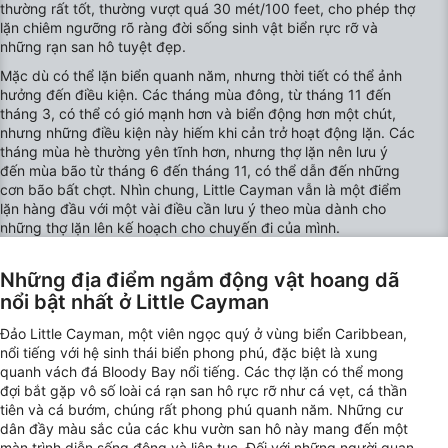
thường rất tốt, thường vượt quá 30 mét/100 feet, cho phép thợ
lặn chiêm ngưỡng rõ ràng đời sống sinh vật biển rực rỡ và
Understand audiences through statistics or
những rạn san hô tuyệt đẹp.
combinations of data from different sources
Mặc dù có thể lặn biển quanh năm, nhưng thời tiết có thể ảnh
Develop and improve services
hưởng đến điều kiện. Các tháng mùa đông, từ tháng 11 đến
tháng 3, có thể có gió mạnh hơn và biển động hơn một chút,
nhưng những điều kiện này hiếm khi cản trở hoạt động lặn. Các
Use limited data to select content
tháng mùa hè thường yên tĩnh hơn, nhưng thợ lặn nên lưu ý
IAB Special Features:
đến mùa bão từ tháng 6 đến tháng 11, có thể dẫn đến những
cơn bão bất chợt. Nhìn chung, Little Cayman vẫn là một điểm
Use precise geolocation data
lặn hàng đầu với một vài điều cần lưu ý theo mùa dành cho
những thợ lặn lên kế hoạch cho chuyến đi của mình.
Identify devices based on information
actively requested
Những địa điểm ngắm động vật hoang dã
Non-IAB processing purposes:
nổi bật nhất ở Little Cayman
Necessary
Đảo Little Cayman, một viên ngọc quý ở vùng biển Caribbean,
nổi tiếng với hệ sinh thái biển phong phú, đặc biệt là xung
Performance
quanh vách đá Bloody Bay nổi tiếng. Các thợ lặn có thể mong
đợi bắt gặp vô số loài cá rạn san hô rực rỡ như cá vẹt, cá thần
Functional
tiên và cá bướm, chúng rất phong phú quanh năm. Những cư
dân đầy màu sắc của các khu vườn san hô này mang đến một
Advertising
màn trình diễn sống động và liên tục. Đối với những người quan