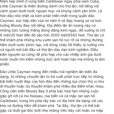
Nằm nép mình ở vùng biển Caribbean ngay phía nam Cuba,
Little Cayman là thiên đường dành cho thợ lặn, nổi tiếng với
cảnh quan dưới nước ngoạn mục và khung cảnh yên bình. Là
hòn đảo nhỏ nhất và kém phát triển nhất trong quần đảo
Cayman, sức hấp dẫn của nó nằm ở vẻ đẹp hoang sơ và bức
tường Bloody Bay nổi tiếng. Địa điểm lặn ấn tượng này có
những bức tường thẳng đứng đáng kinh ngạc, đổ xuống từ chỉ
6 mét/20 feet đến độ sâu hơn 2000 mét/6562 feet. Thợ lặn có
thể khám phá những khu vườn san hô rực rỡ và những đường
hầm dưới nước phức tạp, với dòng chảy tối thiểu, lý tưởng cho
cả người mới bắt đầu và thợ lặn dày dạn kinh nghiệm. Điều
kiện nguyên sơ cũng rất phù hợp cho các nhiếp ảnh gia dưới
nước muốn tìm kiếm những bức ảnh hoàn hảo mà không bị làm
phiền.
Đảo Little Cayman mang đến nhiều trải nghiệm lặn biển đa
dạng, từ những chuyến lặn từ bờ xuất phát trực tiếp từ những
bãi biển tuyệt đẹp của hòn đảo đến những lựa chọn thú vị như
đi thuyền hoặc du thuyền khám phá nhiều địa điểm khác nhau.
Công viên biển Bloody Bay ở phía bắc hứa hẹn những cuộc
gặp gỡ với cá mú Nassau, rùa biển và cá mập rạn san hô
Caribbean, trong khi phía tây bắc có địa hình đa dạng với các
khe và đường hầm để khám phá. Tại đây, thợ lặn có thể bắt
gặp cá đuối gai độc lướt nhẹ nhàng trên đáy cát hoặc cá mập