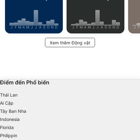
J
F
M
A
M
J
J
A
S
O
N
D
J
F
M
A
M
J
J
A
S
O
N
D
J
F
Xem thêm Động vật
Điểm đến Phổ biến
Thái Lan
Ai Cập
Tây Ban Nha
Indonesia
Florida
Philippin