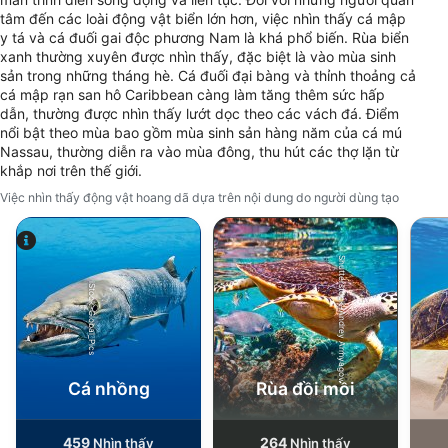
tâm đến các loài động vật biển lớn hơn, việc nhìn thấy cá mập
y tá và cá đuối gai độc phương Nam là khá phổ biến. Rùa biển
xanh thường xuyên được nhìn thấy, đặc biệt là vào mùa sinh
sản trong những tháng hè. Cá đuối đại bàng và thỉnh thoảng cả
cá mập rạn san hô Caribbean càng làm tăng thêm sức hấp
dẫn, thường được nhìn thấy lướt dọc theo các vách đá. Điểm
nổi bật theo mùa bao gồm mùa sinh sản hàng năm của cá mú
Nassau, thường diễn ra vào mùa đông, thu hút các thợ lặn từ
khắp nơi trên thế giới.
Việc nhìn thấy động vật hoang dã dựa trên nội dung do người dùng tạo
Shutterstock-Andrey Armyagov
iStock-Global_Pics
Cá nhồng
Rùa đồi mồi
459
264
Nhìn thấy
Nhìn thấy