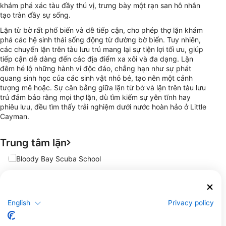
khám phá xác tàu đầy thú vị, trưng bày một rạn san hô nhân
tạo tràn đầy sự sống.
Lặn từ bờ rất phổ biến và dễ tiếp cận, cho phép thợ lặn khám
phá các hệ sinh thái sống động từ đường bờ biển. Tuy nhiên,
các chuyến lặn trên tàu lưu trú mang lại sự tiện lợi tối ưu, giúp
tiếp cận dễ dàng đến các địa điểm xa xôi và đa dạng. Lặn
đêm hé lộ những hành vi độc đáo, chẳng hạn như sự phát
quang sinh học của các sinh vật nhỏ bé, tạo nên một cảnh
tượng mê hoặc. Sự cân bằng giữa lặn từ bờ và lặn trên tàu lưu
trú đảm bảo rằng mọi thợ lặn, dù tìm kiếm sự yên tĩnh hay
phiêu lưu, đều tìm thấy trải nghiệm dưới nước hoàn hảo ở Little
Cayman.
Trung tâm lặn
Bloody Bay Scuba School
113 Guy Banks Rd, KY3-2501 Little
Cayman, QuẦn ĐẢo Cayman
English
Privacy policy
Địa điểm lặn