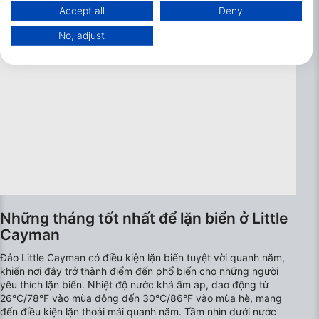
Data may be shared outside of the European Union and send to the USA.
Accept all
Deny
Your consent and the cookie policy applies solely to this website/app.
No, adjust
View Partner List (1 IAB Vendors)
We use your data for the following purposes:
IAB processing purposes:
Store and/or access information on a device
Use limited data to select advertising
Create profiles for personalised advertising
Use profiles to select personalised
advertising
Những tháng tốt nhất để lặn biển ở Little
Create profiles to personalise content
Cayman
Use profiles to select personalised content
Đảo Little Cayman có điều kiện lặn biển tuyệt vời quanh năm,
khiến nơi đây trở thành điểm đến phổ biến cho những người
yêu thích lặn biển. Nhiệt độ nước khá ấm áp, dao động từ
Measure advertising performance
26°C/78°F vào mùa đông đến 30°C/86°F vào mùa hè, mang
đến điều kiện lặn thoải mái quanh năm. Tầm nhìn dưới nước
Measure content performance