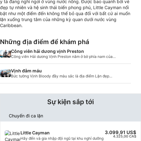
y tá đang nghỉ ngơi ở vùng nước nông. Được bao quanh bởi vẻ
đẹp tự nhiên và hệ sinh thái biển phong phú, Little Cayman nổi
bật như một điểm đến không thể bỏ qua đối với bất cứ ai muốn
lặn xuống trung tâm của những kỳ quan dưới nước vùng
Caribbean.
Những địa điểm để khám phá
Công viên hải dương vịnh Preston
Công viên Hải dương Vịnh Preston nằm ở bờ phía nam của
Little Cayman là một khu vực được bảo vệ với đời sống dưới
nước tuyệt vời.
Vịnh đẫm máu
Bức tường Vịnh Bloody đầy màu sắc là địa điểm Lặn đẹp
nhất và ngoạn mục nhất ở Little Cayman vì nó có độ sâu từ
12 (3,6 mét) đến 6.000 feet (1828,8 mét).
Sự kiện sắp tới
Chuyến đi ca lặn
3.099,91 US$
Little Cayman
4.325,00 CA$
Hãy đến và gia nhập đội ngũ tại khu nghỉ dưỡng