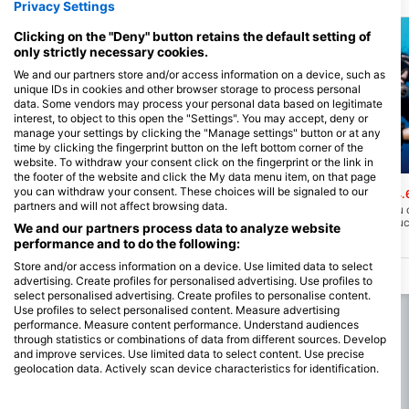
Privacy Settings
Clicking on the "Deny" button retains the default setting of
only strictly necessary cookies.
We and our partners store and/or access information on a device, such as
unique IDs in cookies and other browser storage to process personal
data. Some vendors may process your personal data based on legitimate
interest, to object to this open the "Settings". You may accept, deny or
manage your settings by clicking the "Manage settings" button or at any
time by clicking the fingerprint button on the left bottom corner of the
website. To withdraw your consent click on the fingerprint or the link in
Mares, Janez Kranjc
Mares
the footer of the website and click the My data menu item, on that page
you can withdraw your consent. These choices will be signaled to our
Nancy’s Cup of Tea
Bloody Bay Wall
(★4.6)
(★4.
partners and will not affect browsing data.
Nằm dọc theo Bức tường Vịnh Bloody,
Bức tường Vịnh đẫm máu 
“Nancy's Cup of Tea“ là một địa điểm Lặn
là nơi thả mình ngoạn mụ
We and our partners process data to analyze website
đẹp và nổi tiếng ở Little Cayman, thích
Caribe. Đỉnh của rạn san 
performance and to do the following:
hợp cho cả lặn và lặn bằng ống thở.
độ sâu 20 feet nước và sa
vực thẳm. Tầm nhìn ở đây
Store and/or access information on a device. Use limited data to select
feet! Thật là một Lặn tuyệt
advertising. Create profiles for personalised advertising. Use profiles to
select personalised advertising. Create profiles to personalise content.
Use profiles to select personalised content. Measure advertising
performance. Measure content performance. Understand audiences
through statistics or combinations of data from different sources. Develop
and improve services. Use limited data to select content. Use precise
geolocation data. Actively scan device characteristics for identification.
You can find further information on data usage by Google here:
https://business.safety.google/privacy/