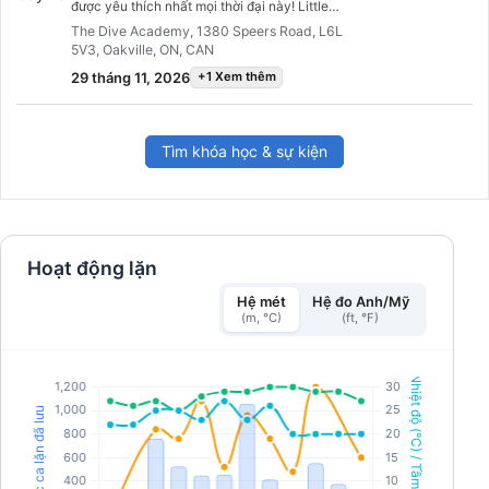
được yêu thích nhất mọi thời đại này! Little
Cayman với chỉ 150 cư dân là một thế giới hoàn
The Dive Academy, 1380 Speers Road, L6L
toàn khác biệt - nơi cung cấp những trải nghiệm
5V3, Oakville, ON, CAN
lặn tuyệt vời ngay tại chỗ như Bloody Bay Wall.
Hãy thư giãn và tận hưởng dịch vụ Valet của
29 tháng 11, 2026
+1 Xem thêm
Reef Divers cùng những bữa ăn ngon miệng do
đầu bếp chuẩn bị. Và tất nhiên: hãy vui vẻ khi
gặp gỡ những người bạn cũ và mới.
Tìm khóa học & sự kiện
Hoạt động lặn
Hệ mét
Hệ đo Anh/Mỹ
(m, °C)
(ft, °F)