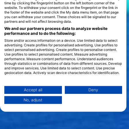
time by clicking the fingerprint button on the left bottom corner of the
website. To withdraw your consent click on the fingerprint or the link in
the footer of the website and click the My data menu item, on that page
you can withdraw your consent. These choices will be signaled to our
partners and will not affect browsing data.
We and our partners process data to analyze website
performance and to do the following:
Store and/or access information on a device. Use limited data to select
advertising. Create profiles for personalised advertising. Use profiles to
select personalised advertising. Create profiles to personalise content.
Use profiles to select personalised content. Measure advertising
performance. Measure content performance. Understand audiences
through statistics or combinations of data from different sources. Develop
and improve services. Use limited data to select content. Use precise
geolocation data. Actively scan device characteristics for identification.
You can find further information on data usage by Google here:
https://business.safety.google/privacy/
Data may be shared outside of the European Union and send to the USA.
Accept all
Deny
Your consent and the cookie policy applies solely to this website/app.
No, adjust
View Partner List (1 IAB Vendors)
We use your data for the following purposes:
IAB processing purposes:
Store and/or access information on a device