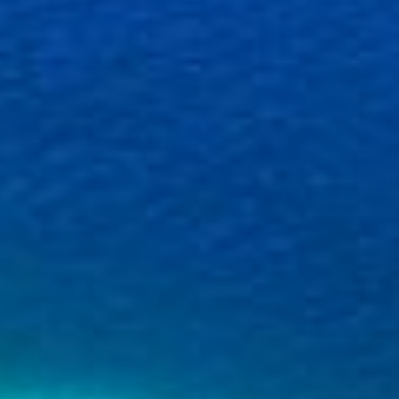
IAB Special Features:
Use precise geolocation data
Identify devices based on information
actively requested
Non-IAB processing purposes:
Necessary
Performance
Functional
Advertising