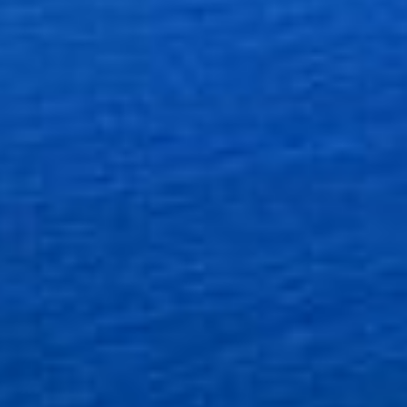
Use limited data to select advertising
Create profiles for personalised advertising
Use profiles to select personalised
advertising
Create profiles to personalise content
Use profiles to select personalised content
Measure advertising performance
Measure content performance
Understand audiences through statistics or
combinations of data from different sources
Develop and improve services
Use limited data to select content