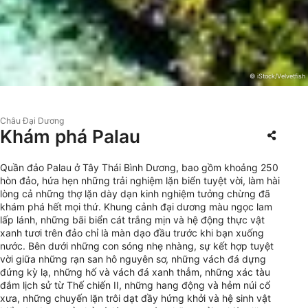
© iStock/Velvetfish
Châu Đại Dương
Khám phá Palau
Quần đảo Palau ở Tây Thái Bình Dương, bao gồm khoảng 250
hòn đảo, hứa hẹn những trải nghiệm lặn biển tuyệt vời, làm hài
lòng cả những thợ lặn dày dạn kinh nghiệm tưởng chừng đã
khám phá hết mọi thứ. Khung cảnh đại dương màu ngọc lam
lấp lánh, những bãi biển cát trắng mịn và hệ động thực vật
xanh tươi trên đảo chỉ là màn dạo đầu trước khi bạn xuống
nước. Bên dưới những con sóng nhẹ nhàng, sự kết hợp tuyệt
vời giữa những rạn san hô nguyên sơ, những vách đá dựng
đứng kỳ lạ, những hố và vách đá xanh thẳm, những xác tàu
đắm lịch sử từ Thế chiến II, những hang động và hẻm núi cổ
xưa, những chuyến lặn trôi dạt đầy hứng khởi và hệ sinh vật