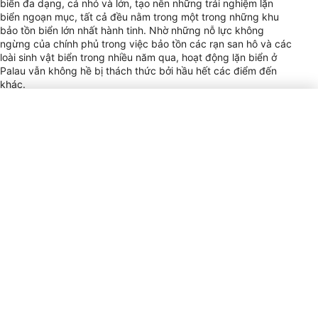
biển đa dạng, cả nhỏ và lớn, tạo nên những trải nghiệm lặn
biển ngoạn mục, tất cả đều nằm trong một trong những khu
bảo tồn biển lớn nhất hành tinh. Nhờ những nỗ lực không
ngừng của chính phủ trong việc bảo tồn các rạn san hô và các
loài sinh vật biển trong nhiều năm qua, hoạt động lặn biển ở
Palau vẫn không hề bị thách thức bởi hầu hết các điểm đến
khác.
Tầm nhìn dưới nước có thể vượt quá 60 mét (200 feet) vào
những ngày đẹp trời, và hoạt động lặn biển ở đây diễn ra
quanh năm nhờ khí hậu nhiệt đới dễ chịu, duy trì nhiệt độ nước
ấm trung bình từ 27°C đến 30°C. Mặc dù lặn biển rất tuyệt vời
trong suốt các mùa, nhưng có thể có mưa từ tháng 7 đến
tháng 10, tuy nhiên điều kiện dưới nước hầu như không thay
đổi. Mùa khô kéo dài từ tháng 11 đến tháng 6, khi thời tiết
thường trong lành và nắng đẹp, điều kiện lặn biển thường đạt
mức lý tưởng nhất.
Palau có rất nhiều trung tâm lặn và khu nghỉ dưỡng lặn uy tín
cung cấp nhiều chuyến lặn bằng thuyền và du thuyền lưu trú
phù hợp với mọi ngân sách. Họ cũng cung cấp các khóa học
lặn phù hợp với mọi trình độ, từ người mới bắt đầu đến chuyên
nghiệp. Hầu hết các địa điểm lặn hàng đầu thường cách Koror,
trung tâm hoạt động của Palau, khoảng 45-60 phút. Phần lớn
hoạt động lặn diễn ra xung quanh quần đảo Rock Islands,