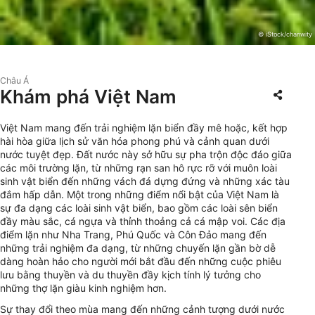
© iStock/chanwity
Châu Á
Khám phá Việt Nam
Việt Nam mang đến trải nghiệm lặn biển đầy mê hoặc, kết hợp
hài hòa giữa lịch sử văn hóa phong phú và cảnh quan dưới
nước tuyệt đẹp. Đất nước này sở hữu sự pha trộn độc đáo giữa
các môi trường lặn, từ những rạn san hô rực rỡ với muôn loài
sinh vật biển đến những vách đá dựng đứng và những xác tàu
đắm hấp dẫn. Một trong những điểm nổi bật của Việt Nam là
sự đa dạng các loài sinh vật biển, bao gồm các loài sên biển
đầy màu sắc, cá ngựa và thỉnh thoảng cả cá mập voi. Các địa
điểm lặn như Nha Trang, Phú Quốc và Côn Đảo mang đến
những trải nghiệm đa dạng, từ những chuyến lặn gần bờ dễ
dàng hoàn hảo cho người mới bắt đầu đến những cuộc phiêu
lưu bằng thuyền và du thuyền đầy kịch tính lý tưởng cho
những thợ lặn giàu kinh nghiệm hơn.
Sự thay đổi theo mùa mang đến những cảnh tượng dưới nước