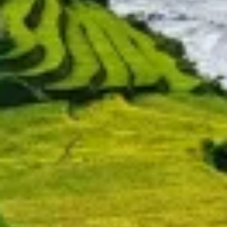
Measure content performance
Understand audiences through statistics or
combinations of data from different sources
Develop and improve services
Use limited data to select content
IAB Special Features:
Use precise geolocation data
Identify devices based on information
actively requested
Non-IAB processing purposes:
Necessary
Performance
Functional