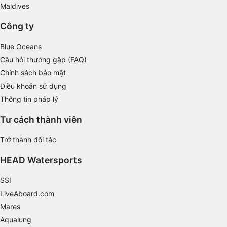
Identify devices based on information
Maldives
actively requested
Công ty
Non-IAB processing purposes:
Necessary
Blue Oceans
Câu hỏi thường gặp (FAQ)
Performance
Chính sách bảo mật
Functional
Điều khoản sử dụng
Thông tin pháp lý
Advertising
Tư cách thành viên
Trở thành đối tác
HEAD Watersports
SSI
LiveAboard.com
Mares
Aqualung