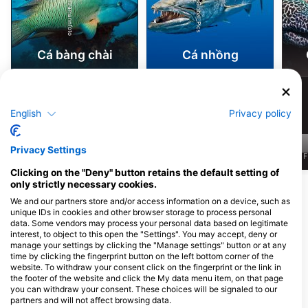
iStock/ultramarinfoto
iStock-Global_Pics
Cá bàng chài
Cá nhồng
1.8k
1.5k
Nhìn thấy
Nhìn thấy
English
Privacy policy
Privacy Settings
J
F
M
A
M
J
J
A
S
O
N
D
J
F
M
A
M
J
J
A
S
O
N
D
J
F
Clicking on the "Deny" button retains the default setting of
only strictly necessary cookies.
Xem thêm Động vật
We and our partners store and/or access information on a device, such as
unique IDs in cookies and other browser storage to process personal
data. Some vendors may process your personal data based on legitimate
Các trung tâm lặn phục vụ tại điểm lặn
interest, to object to this open the "Settings". You may accept, deny or
này
manage your settings by clicking the "Manage settings" button or at any
time by clicking the fingerprint button on the left bottom corner of the
website. To withdraw your consent click on the fingerprint or the link in
the footer of the website and click the My data menu item, on that page
PURA VIDA KOH TAO
Koh Tao Scuba Club
you can withdraw your consent. These choices will be signaled to our
9/24 Moo 2, 84360 Koh Tao, ThÁi
8/21 Moo 2, 84360 Koh Tao, Surat
partners and will not affect browsing data.