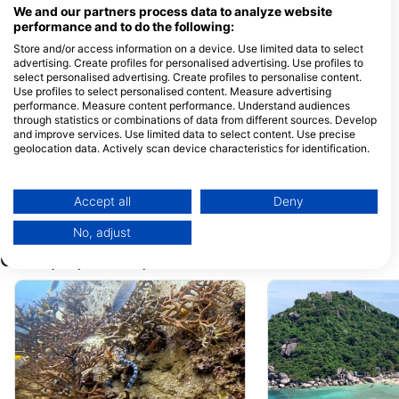
Lan
Thani, ThÁi Lan
We and our partners process data to analyze website
performance and to do the following:
Store and/or access information on a device. Use limited data to select
Phoenix Divers
Taco Divers
advertising. Create profiles for personalised advertising. Use profiles to
Phoenix Divers, 1 Moo 1,
27/11 Moo 1, 84360
select personalised advertising. Create profiles to personalise content.
Sairee Beach,, 84360 Surat
Tao, ThÁi Lan
Use profiles to select personalised content. Measure advertising
Thani,, ThÁi Lan
performance. Measure content performance. Understand audiences
Nitro Dive Center
through statistics or combinations of data from different sources. Develop
8/9-10 Moo 2, 84360 Koh
25/3 moo.2, 84360
and improve services. Use limited data to select content. Use precise
Tao, ThÁi Lan
Tao, ThÁi Lan
geolocation data. Actively scan device characteristics for identification.
You can find further information on data usage by Google here:
Crystal Dive
Hang Loose Div
https://business.safety.google/privacy/
7/1 Moo 2, Koh Tao, 84360
9/303 Moo 1, Koh T
Data may be shared outside of the European Union and send to the USA.
Accept all
Deny
Koh Tao, ThÁi Lan
84360 Koh Phangan
Surat Thani, ThÁi L
Your consent and the cookie policy applies solely to this website/app.
No, adjust
View Partner List (1 IAB Vendors)
Các địa lặn lân cận
We use your data for the following purposes:
IAB processing purposes:
Store and/or access information on a device
Use limited data to select advertising
Create profiles for personalised advertising