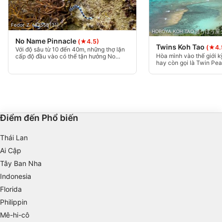
Use profiles to select personalised
advertising
Fedor Z. (#3558131)
HOBOYA KOH TAO ほうぼう屋タオ
No Name Pinnacle
Create profiles to personalise content
(★4.5)
Twins Koh Tao
(★4.
Với độ sâu từ 10 đến 40m, những thợ lặn
Hòa mình vào thế giới kỳ
cấp độ đầu vào có thể tận hưởng No
Use profiles to select personalised content
hay còn gọi là Twin Pea
Name Pinnacle, nhưng chỉ những người
tuyệt vời nhất ở Koh Ta
được đào tạo lặn sâu mới tận dụng tối đa
tảng đá khổng lồ dưới n
địa điểm này.
Measure advertising performance
7 đến 20 mét, hoàn hảo 
cấp độ. Lý tưởng để ch
tuyệt đẹp với khả năng hi
Measure content performance
tục. Đừng bỏ lỡ viên n
Koh Nangyuan!
Điểm đến Phổ biến
Understand audiences through statistics or
combinations of data from different sources
Thái Lan
Ai Cập
Develop and improve services
Tây Ban Nha
Use limited data to select content
Indonesia
IAB Special Features:
Florida
Philippin
Use precise geolocation data
Mê-hi-cô