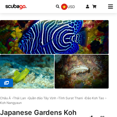
USD
© HOBOYA KOH TAO ほうぼう屋タオ島, 84360 Koh Tao
Châu Á
Thái Lan
Quần đảo Tây Vịnh
Tỉnh Surat Thani
Đảo Koh Tao
Koh Nangyaun
Japanese Gardens Koh