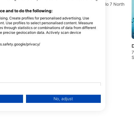
AL GARDEN,
Flamenco beach and Resort / Kilo 7 North
Cập
Quseir, 00000 Quseir, Ai Cập
e and to do the following:
sing. Create profiles for personalised advertising. Use
tent. Use profiles to select personalised content. Measure
through statistics or combinations of data from different
se precise geolocation data. Actively scan device
ss.safety.google/privacy/
D
7
S
No, adjust