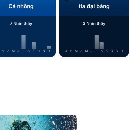
Cá nhồng
tia đại bàng
7
3
Nhìn thấy
Nhìn thấy
M
A
M
J
J
A
S
O
N
D
J
F
M
A
M
J
J
A
S
O
N
D