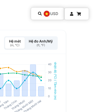
USD
Hệ mét
Hệ đo Anh/Mỹ
(m, °C)
(ft, °F)