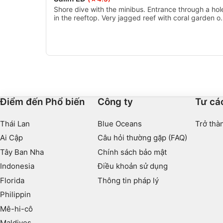
Performance
Shore dive with the minibus. Entrance through a hol
in the reeftop. Very jagged reef with coral garden o
both sides to about 15m depth.
Functional
Advertising
Điểm đến Phổ biến
Công ty
Tư cá
Thái Lan
Blue Oceans
Trở thàn
Ai Cập
Câu hỏi thường gặp (FAQ)
Tây Ban Nha
Chính sách bảo mật
Indonesia
Điều khoản sử dụng
Florida
Thông tin pháp lý
Philippin
Mê-hi-cô
Maldives