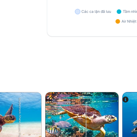
Shutterstock-Shane Myers Photography
Shutterstock-Andrey Armyagov