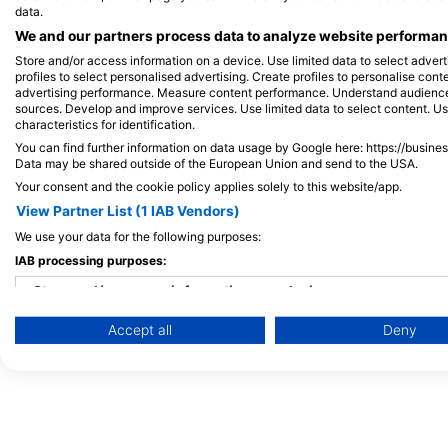
data.
Extra Divers El Quseir, Mövenpick
ORCA DIVE CLUB COR
1940402 SAFAGA, Ai 
Resort
We and our partners process data to analyze website performanc
Mövenpick Resort, 84712 El Quseir, Ai
Store and/or access information on a device. Use limited data to select adverti
Cập
profiles to select personalised advertising. Create profiles to personalise con
advertising performance. Measure content performance. Understand audiences 
sources. Develop and improve services. Use limited data to select content. U
characteristics for identification.
You can find further information on data usage by Google here: https://busine
Data may be shared outside of the European Union and send to the USA.
Your consent and the cookie policy applies solely to this website/app.
View Partner List (1 IAB Vendors)
We use your data for the following purposes:
Red Sea Fun Dive
IAB processing purposes:
Sea World Albatros, 84712 Quseir, Ai Cập
Store and/or access information on a device
Accept all
Deny
Use limited data to select advertising
Create profiles for personalised advertising
Use profiles to select personalised advertising