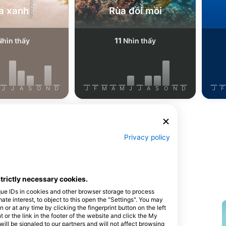
a xanh
Rùa đồi mồi
11
hìn thấy
Nhìn thấy
J
J
A
S
O
N
D
J
F
M
A
M
J
J
A
S
O
N
D
J
F
Xem thêm Động vật
Privacy policy
n này
strictly necessary cookies.
que IDs in cookies and other browser storage to process
e interest, to object to this open the "Settings". You may
or at any time by clicking the fingerprint button on the left
 or the link in the footer of the website and click the My
The Divers Universe
l be signaled to our partners and will not affect browsing