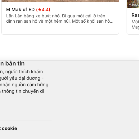
Magicd
El Makluf ED
(★4.4)
Ra
Lặn Lặn bằng xe buýt nhỏ. Đi qua một cái lỗ trên
đỉnh rạn san hô và một hẻm núi. Một số khối san hô
Một
cao từ 10m đến 40m ngay dưới bề mặt. Ở phía nam
Mag
vườn san hô rất đẹp với nhiều san hô để bàn.
khá
cầu
n bản tin
n, người thích khám
ười yêu đại dương -
 nhận nguồn cảm hứng,
và thông tin chuyến đi
t cookie