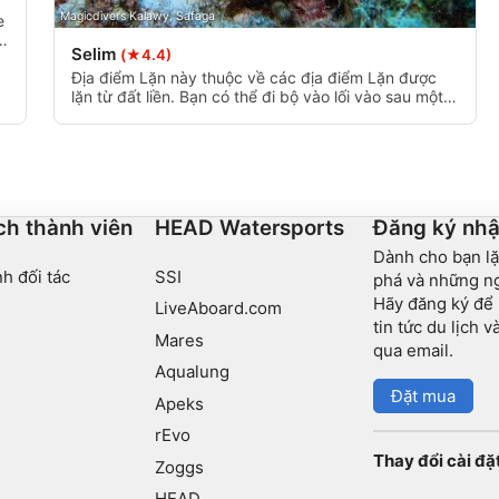
Magicdivers Kalawy, Safaga
e
n
Selim
(★4.4)
Địa điểm Lặn này thuộc về các địa điểm Lặn được
lặn từ đất liền. Bạn có thể đi bộ vào lối vào sau một
khoảng cách ngắn qua đỉnh rạn san hô.
ch thành viên
HEAD Watersports
Đăng ký nhậ
Dành cho bạn lặ
h đối tác
SSI
phá và những ng
Hãy đăng ký để
LiveAboard.com
tin tức du lịch 
Mares
qua email.
Aqualung
Đặt mua
Apeks
rEvo
Thay đổi cài đặ
Zoggs
HEAD