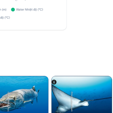
iStock-Global_Pics
iStock/Juliosanjuan