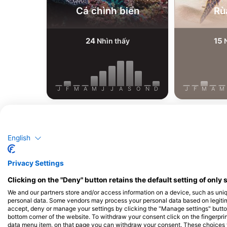
Cá chình biển
Rù
24
15
Nhìn thấy
N
J
F
M
A
M
J
J
A
S
O
N
D
J
F
M
A
M
English
Privacy Settings
Các trung tâm lặn phục vụ tại điểm lặ
Clicking on the "Deny" button retains the default setting of only 
We and our partners store and/or access information on a device, such as uni
personal data. Some vendors may process your personal data based on legitimat
accept, deny or manage your settings by clicking the "Manage settings" button 
bottom corner of the website. To withdraw your consent click on the fingerprint
Orca Coral Garden
data menu item, on that page you can withdraw your consent. These choices wil