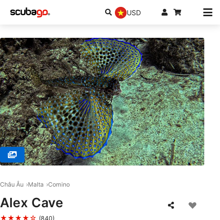
USD
© Islands Tec Dive, MFN 1516 Marsalforn
Châu Âu
Malta
Comino
Alex Cave
★★★★☆
(840)