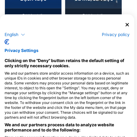
6
3
Nhìn thấy
Nhìn thấy
English
Privacy policy
J
F
M
A
M
J
J
A
S
O
N
D
J
F
M
A
M
J
J
A
S
O
N
D
Privacy Settings
Clicking on the "Deny" button retains the default setting of
Các trung tâm lặn phục vụ tại điểm lặn
only strictly necessary cookies.
này
We and our partners store and/or access information on a device, such as
unique IDs in cookies and other browser storage to process personal
data. Some vendors may process your personal data based on legitimate
interest, to object to this open the "Settings". You may accept, deny or
Bubbles Dive Centre
DIVE VISION MALTA LTD
manage your settings by clicking the "Manage settings" button or at any
Bubbles in Gozo Limited, 17 Triq Il-
RIVIERA SPA HOTEL, MLH 9069 l/o
time by clicking the fingerprint button on the left bottom corner of the
Forn, MFN 1303 Marsalforn, Gozo,
Mellieha, Malta
website. To withdraw your consent click on the fingerprint or the link in
Malta
the footer of the website and click the My data menu item, on that page
you can withdraw your consent. These choices will be signaled to our
partners and will not affect browsing data.
Islands Tec Dive
Scuba Dive Malt
Alex Flats, MFN 1516
Triq Il-Qarnit, MLH 
We and our partners process data to analyze website
Marsalforn, Malta
Mellieha, Malta
performance and to do the following: