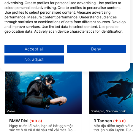
Áo
advertising. Create profiles for personalised advertising. Use profiles to
select personalised advertising. Create profiles to personalise content.
Sharktime-Divecenter, Peter Regenhart
Use profiles to select personalised content. Measure advertising
Breitwiesergutstraße 50
performance. Measure content performance. Understand audiences
Geschäftszeile, 4020 Linz,
through statistics or combinations of data from different sources. Develop
Nước Áo
and improve services. Use limited data to select content. Use precise
Tauchsport Steininger
geolocation data. Actively scan device characteristics for identification.
Siglgasse 48, 2700 Wr.
Neustadt, Nước Áo
You can find further information on data usage by Google here:
https://business.safety.google/privacy/
Data may be shared outside of the European Union and send to the USA.
Accept all
Deny
Your consent and the cookie policy applies solely to this website/app.
Các địa lặn lân cận
No, adjust
View Partner List (1 IAB Vendors)
We use your data for the following purposes:
IAB processing purposes:
Store and/or access information on a device
Use limited data to select advertising
Create profiles for personalised advertising
Mares
Scubapro, Stephen Frink
BMW Dixi
3 Tannen
(★3.8)
(★3.6)
Use profiles to select personalised
Ngay trước lối vào, bạn sẽ bắt gặp một
Một địa điểm tuyệt vời 
advertising
xác xe ô tô cũ ở độ sâu chỉ vài mét. Do độ
thợ lặn huấn luyện. Địa