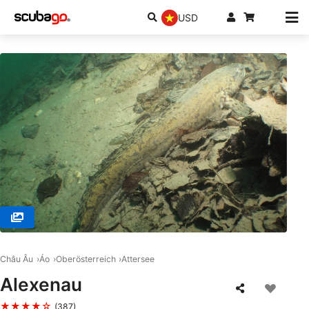
USD
© SCUBABOARD, 4020 Linz
Châu Âu
Áo
Oberösterreich
Attersee
Alexenau
★★★★☆
(387)