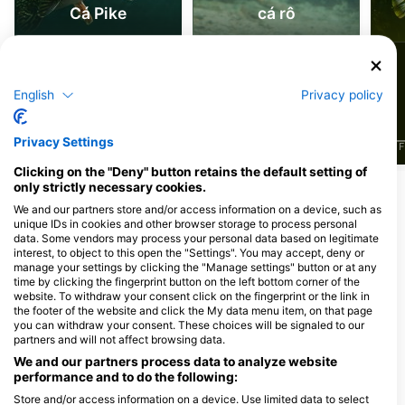
Cá Pike
cá rô
53
35
Nhìn thấy
Nhìn thấy
English
Privacy policy
Privacy Settings
J
F
M
A
M
J
J
A
S
O
N
D
J
F
M
A
M
J
J
A
S
O
N
D
J
F
Clicking on the "Deny" button retains the default setting of
only strictly necessary cookies.
Các trung tâm lặn phục vụ tại điểm lặn
We and our partners store and/or access information on a device, such as
unique IDs in cookies and other browser storage to process personal
này
data. Some vendors may process your personal data based on legitimate
interest, to object to this open the "Settings". You may accept, deny or
manage your settings by clicking the "Manage settings" button or at any
time by clicking the fingerprint button on the left bottom corner of the
Tauchzentrum Wien
Scubanautic Tauchsport
website. To withdraw your consent click on the fingerprint or the link in
Wolsteingasse 36, 1210 Wien
Wienerstrasse 166, 3100 St. Pölten,
the footer of the website and click the My data menu item, on that page
(Vienna), Nước Áo
Nước Áo
you can withdraw your consent. These choices will be signaled to our
partners and will not affect browsing data.
We and our partners process data to analyze website
Underpressure Watersports
performance and to do the following:
Forsthausstr. 4b, 4852
Am Weiher 35, 4600
Weyregg am Attersee, Nước
Schleißheim, Nước 
Store and/or access information on a device. Use limited data to select