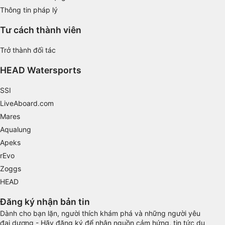
Thông tin pháp lý
Use limited data to select content
Tư cách thành viên
IAB Special Features:
Use precise geolocation data
Trở thành đối tác
HEAD Watersports
Identify devices based on information
actively requested
SSI
Non-IAB processing purposes:
LiveAboard.com
Necessary
Mares
Aqualung
Performance
Apeks
Functional
rEvo
Zoggs
Advertising
HEAD
Đăng ký nhận bản tin
Dành cho bạn lặn, người thích khám phá và những người yêu
đại dương - Hãy đăng ký để nhận nguồn cảm hứng, tin tức du