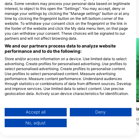
Wassersport & Mee(h)r
data. Some vendors may process your personal data based on legitimate
Fahrenkrön 148, 22179 Hamburg,
interest, to object to this open the "Settings". You may accept, deny or
Đức
manage your settings by clicking the "Manage settings" button or at any
time by clicking the fingerprint button on the left bottom corner of the
website. To withdraw your consent click on the fingerprint or the link in
the footer of the website and click the My data menu item, on that page
Các địa lặn lân cận
you can withdraw your consent. These choices will be signaled to our
partners and will not affect browsing data.
We and our partners process data to analyze website
performance and to do the following:
Store and/or access information on a device. Use limited data to select
advertising. Create profiles for personalised advertising. Use profiles to
select personalised advertising. Create profiles to personalise content.
Use profiles to select personalised content. Measure advertising
performance. Measure content performance. Understand audiences
through statistics or combinations of data from different sources. Develop
and improve services. Use limited data to select content. Use precise
geolocation data. Actively scan device characteristics for identification.
Giovanni Demmel, 85290 Geisenfeld-Zell
Giovanni Demmel, 85290 Geise
You can find further information on data usage by Google here:
https://business.safety.google/privacy/
Walchensee, Einsiedlbucht
Walchensee, Am Ha
Data may be shared outside of the European Union and send to the USA.
Accept all
Deny
Käfer)
(★3.3)
(★3.6)
Your consent and the cookie policy applies solely to this website/app.
Bạn có bao giờ tự hỏi sẽ như thế nào khi
Ở phía nam của hồ, cách
No, adjust
làm việc trên máy tính dưới nước không?
khoảng 2 km theo hướn
View Partner List (1 IAB Vendors)
Địa điểm này được trang bị một bàn làm
sẽ tìm thấy lối vào “Am 
việc đầy đủ cùng với các mảnh vụn khác
đậu xe lớn. Ở độ sâu 10 
We use your data for the following purposes:
như xác tàu nhỏ hơn và rác thải khác. Dễ
thấy xác một chiếc VW B