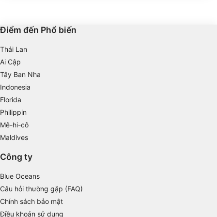
dàng tiếp cận thông qua một cây cầu đi
phía trước và phía sau l
IAB processing purposes:
bộ, độ sâu tối đa là 20m.
Store and/or access information on a device
Điểm đến Phổ biến
Use limited data to select advertising
Thái Lan
Create profiles for personalised advertising
Ai Cập
Tây Ban Nha
Use profiles to select personalised
advertising
Indonesia
Florida
Create profiles to personalise content
Philippin
Mê-hi-cô
Use profiles to select personalised content
Maldives
Measure advertising performance
Công ty
Measure content performance
Blue Oceans
Understand audiences through statistics or
Câu hỏi thường gặp (FAQ)
combinations of data from different sources
Chính sách bảo mật
Develop and improve services
Điều khoản sử dụng