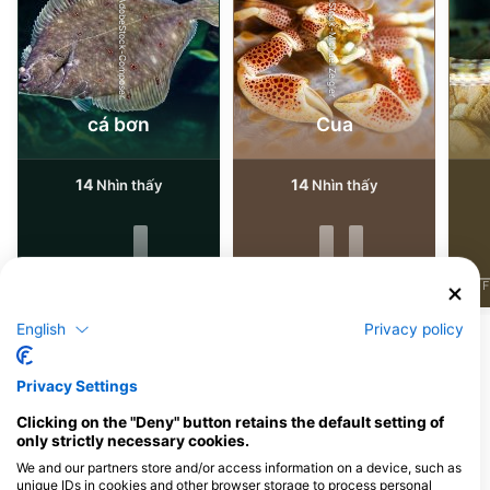
AdobeStock-Composer.
iStock-Michael Zeigler
cá bơn
Cua
14
14
Nhìn thấy
Nhìn thấy
J
F
M
A
M
J
J
A
S
O
N
D
J
F
M
A
M
J
J
A
S
O
N
D
J
F
English
Privacy policy
Các trung tâm lặn phục vụ tại điểm lặn
này
Privacy Settings
Clicking on the "Deny" button retains the default setting of
only strictly necessary cookies.
We and our partners store and/or access information on a device, such as
Atlantis Hamburg
unique IDs in cookies and other browser storage to process personal