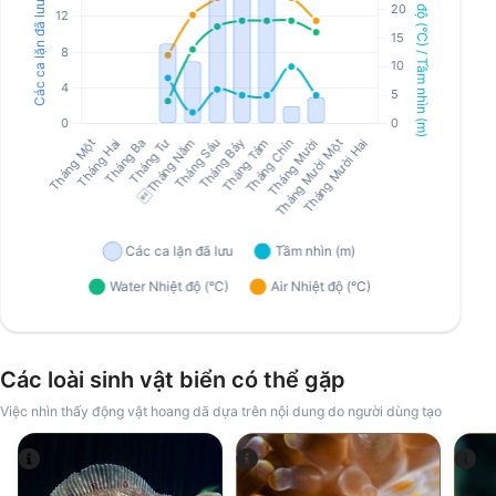
Các loài sinh vật biển có thể gặp
Việc nhìn thấy động vật hoang dã dựa trên nội dung do người dùng tạo