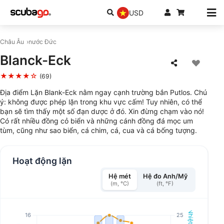
USD
Châu Âu
nước Đức
Blanck-Eck
★★★★☆
(69)
Địa điểm Lặn Blank-Eck nằm ngay cạnh trường bắn Putlos. Chú
ý: không được phép lặn trong khu vực cấm! Tuy nhiên, có thể
bạn sẽ tìm thấy một số đạn dược ở đó. Xin đừng chạm vào nó!
Có rất nhiều đồng cỏ biển và những cánh đồng đá mọc um
tùm, cũng như sao biển, cá chim, cá, cua và cá bống tượng.
Hoạt động lặn
Hệ mét
Hệ đo Anh/Mỹ
(m, °C)
(ft, °F)