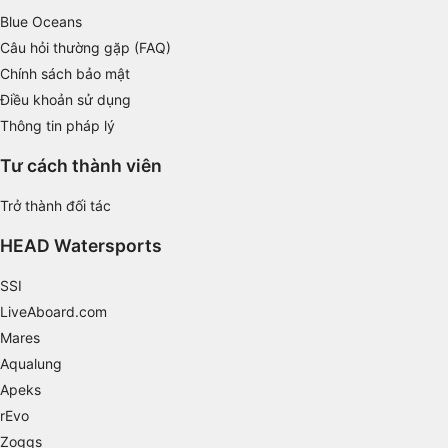
Non-IAB processing purposes:
Blue Oceans
Câu hỏi thường gặp (FAQ)
Necessary
Chính sách bảo mật
Performance
Điều khoản sử dụng
Thông tin pháp lý
Functional
Tư cách thành viên
Advertising
Trở thành đối tác
HEAD Watersports
SSI
LiveAboard.com
Mares
Aqualung
Apeks
rEvo
Zoggs