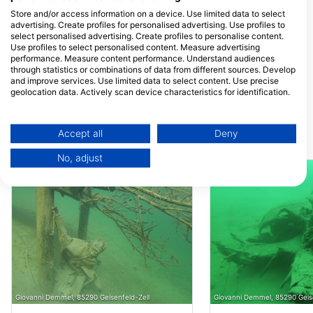
76139 Karlsruhe, Đức
76661 Philippsburg,
Store and/or access information on a device. Use limited data to select
advertising. Create profiles for personalised advertising. Use profiles to
scubaonline, Tobias Doering und Fred Hartmann GbR
select personalised advertising. Create profiles to personalise content.
Eisenbahnstr. 39, 74360
Use profiles to select personalised content. Measure advertising
Ilsfeld, Đức
performance. Measure content performance. Understand audiences
through statistics or combinations of data from different sources. Develop
Aqua Michl
and improve services. Use limited data to select content. Use precise
Bismarckstr. 31, 76676
geolocation data. Actively scan device characteristics for identification.
Graben-Neudorf, Đức
You can find further information on data usage by Google here:
https://business.safety.google/privacy/
Data may be shared outside of the European Union and send to the USA.
Accept all
Deny
Các địa lặn lân cận
Your consent and the cookie policy applies solely to this website/app.
No, adjust
View Partner List (1 IAB Vendors)
We use your data for the following purposes:
IAB processing purposes:
Store and/or access information on a device
Use limited data to select advertising
Create profiles for personalised advertising
Giovanni Demmel, 85290 Geisenfeld-Zell
Giovanni Demmel, 85290 Geise
Use profiles to select personalised