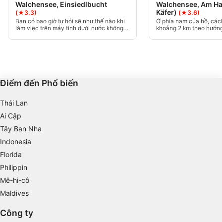
advertising
Walchensee, Einsiedlbucht
Walchensee, Am Ha
Käfer)
(★3.3)
(★3.6)
Bạn có bao giờ tự hỏi sẽ như thế nào khi
Ở phía nam của hồ, cách
Create profiles to personalise content
làm việc trên máy tính dưới nước không?
khoảng 2 km theo hướn
Địa điểm này được trang bị một bàn làm
sẽ tìm thấy lối vào “Am 
việc đầy đủ cùng với các mảnh vụn khác
đậu xe lớn. Ở độ sâu 10 
Use profiles to select personalised content
như xác tàu nhỏ hơn và rác thải khác. Dễ
thấy xác một chiếc VW B
dàng tiếp cận thông qua một cây cầu đi
phía trước và phía sau l
bộ, độ sâu tối đa là 20m.
Measure advertising performance
Điểm đến Phổ biến
Measure content performance
Thái Lan
Understand audiences through statistics or
combinations of data from different sources
Ai Cập
Tây Ban Nha
Develop and improve services
Indonesia
Use limited data to select content
Florida
Philippin
IAB Special Features:
Mê-hi-cô
Use precise geolocation data
Maldives
Identify devices based on information
Công ty
actively requested