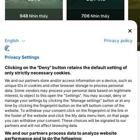
948
706
Nhìn thấy
Nhìn thấy
English
Privacy policy
J
F
M
A
M
J
J
A
S
O
N
D
J
F
M
A
M
J
J
A
S
O
N
D
J
F
Privacy Settings
Các trung tâm lặn phục vụ tại điểm lặn
Clicking on the "Deny" button retains the default setting of
này
only strictly necessary cookies.
We and our partners store and/or access information on a device, such as
unique IDs in cookies and other browser storage to process personal
data. Some vendors may process your personal data based on legitimate
TAUCHCENTER MC-DIVERS
interest, to object to this open the "Settings". You may accept, deny or
Gräfenbergstr. 29, 63867 Hösbach,
Tauchschule Alexander
manage your settings by clicking the "Manage settings" button or at any
Đức
Fritzenschaft, Froschmann
time by clicking the fingerprint button on the left bottom corner of the
Schwerdstr. 40, 67346 Speyer, Đức
website. To withdraw your consent click on the fingerprint or the link in
the footer of the website and click the My data menu item, on that page
you can withdraw your consent. These choices will be signaled to our
partners and will not affect browsing data.
Tauchcenter Karlsruhe
Diversland
We and our partners process data to analyze website
performance and to do the following:
Schneidemühler Str. 23c,
Rote-Tor Strasse 58