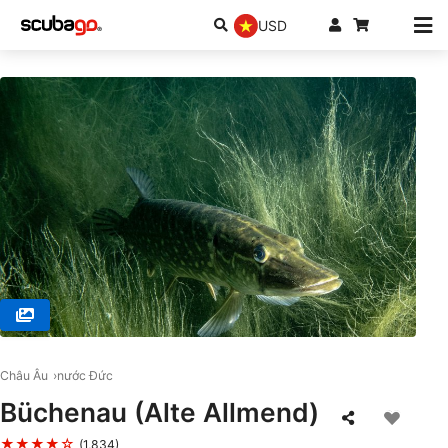
USD
© scubaonline, 74360 Ilsfeld
Châu Âu
nước Đức
Büchenau (Alte Allmend)
★★★★☆
(1,834)