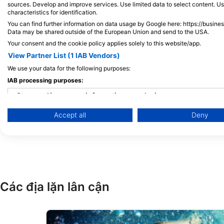
sources. Develop and improve services. Use limited data to select content. U
characteristics for identification.
You can find further information on data usage by Google here: https://busine
Diveshack
Data may be shared outside of the European Union and send to the USA.
20 Qui Si Sana Seafront, SLM 311 Sliema, Malta
Your consent and the cookie policy applies solely to this website/app.
View Partner List (1 IAB Vendors)
We use your data for the following purposes:
IAB processing purposes:
Store and/or access information on a device
Accept all
Deny
Use limited data to select advertising
Create profiles for personalised advertising
Use profiles to select personalised advertising
Create profiles to personalise content
Các địa lặn lân cận
Use profiles to select personalised content
Measure advertising performance