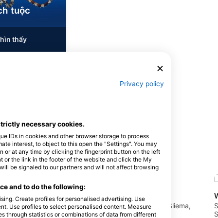
ch tuộc
hìn thấy
Privacy policy
J
J
A
S
O
N
D
strictly necessary cookies.
que IDs in cookies and other browser storage to process
e interest, to object to this open the "Settings". You may
n này
or at any time by clicking the fingerprint button on the left
 or the link in the footer of the website and click the My
l be signaled to our partners and will not affect browsing
e and to do the following:
Dive Systems
sing. Create profiles for personalised advertising. Use
arsalforn, Malta
Tower Point - Exiles, SLM1601 Sliema,
S
tent. Use profiles to select personalised content. Measure
Malta
S
through statistics or combinations of data from different