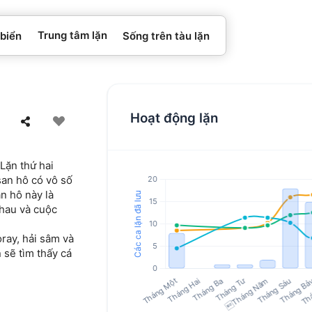
Trung tâm lặn
 biển
Sống trên tàu lặn
Hoạt động lặn
Lặn thứ hai
san hô có vô số
n hô này là
nhau và cuộc
ray, hải sâm và
 sẽ tìm thấy cá