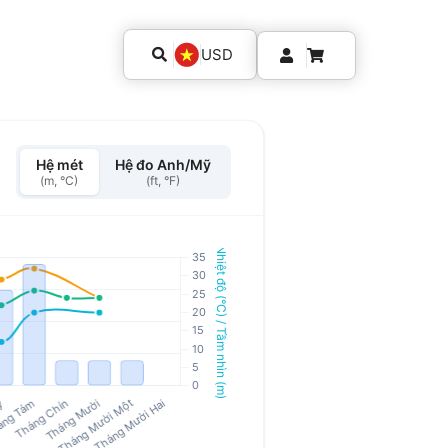
USD
Hệ mét
Hệ đo Anh/Mỹ
(m, °C)
(ft, °F)