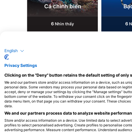
Cá chình biển
Bạ
6
6
Nhìn thấy
N
English
J
F
M
A
M
J
J
A
S
O
N
D
J
F
M
A
M
Privacy Settings
Clicking on the "Deny" button retains the default setting of only 
We and our partners store and/or access information on a device, such as uni
personal data. Some vendors may process your personal data based on legitimat
Các trung tâm lặn phục vụ tại điểm lặ
accept, deny or manage your settings by clicking the "Manage settings" button 
bottom corner of the website. To withdraw your consent click on the fingerprint
data menu item, on that page you can withdraw your consent. These choices wil
data.
We and our partners process data to analyze website performanc
Bubbles Dive Centre
Islands Tec Dive
Store and/or access information on a device. Use limited data to select adverti
Bubbles in Gozo Limited, 17 Triq Il-Forn,
Alex Flats, MFN 1516 M
profiles to select personalised advertising. Create profiles to personalise con
MFN 1303 Marsalforn, Gozo, Malta
advertising performance. Measure content performance. Understand audiences 