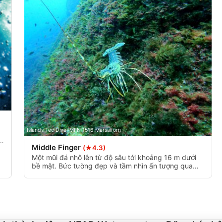
data from different sources
Islands Tec Dive, MFN 1516 Marsalforn
Middle Finger
(★4.3)
nh
Một mũi đá nhô lên từ độ sâu tới khoảng 16 m dưới
á
bề mặt. Bức tường đẹp và tầm nhìn ấn tượng qua
bức tường xuống làn nước trong xanh.