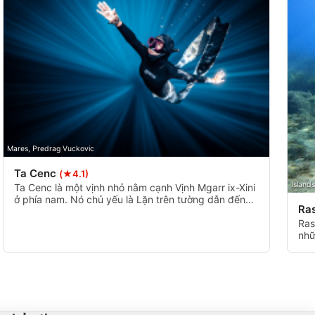
Mares, Predrag Vuckovic
Ta Cenc
(★4.1)
Island
Ta Cenc là một vịnh nhỏ nằm cạnh Vịnh Mgarr ix-Xini
ở phía nam. Nó chủ yếu là Lặn trên tường dẫn đến
Ras
một số tảng đá sâu hơn và một hang động nhỏ ở
cuối. Cửa cạn tràn ngập ánh sáng tự nhiên và màu
Ras
sắc đẹp mắt. Độ sâu thay đổi từ 6m đến 25m. Hoàn
nhữ
hảo cho mọi cấp độ.
đỉn
có 
từ 
mục
tro