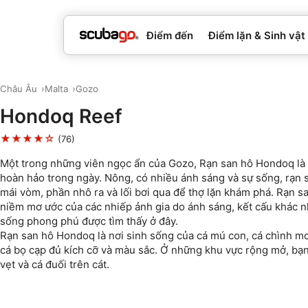
Điểm đến
Điểm lặn & Sinh vật
Châu Âu
Malta
Gozo
Hondoq Reef
★★★★☆
(76)
Một trong những viên ngọc ẩn của Gozo, Rạn san hô Hondoq là 
hoàn hảo trong ngày. Nông, có nhiều ánh sáng và sự sống, rạn 
mái vòm, phần nhô ra và lối bơi qua để thợ lặn khám phá. Rạn sa
niềm mơ ước của các nhiếp ảnh gia do ánh sáng, kết cấu khác 
sống phong phú được tìm thấy ở đây.
Rạn san hô Hondoq là nơi sinh sống của cá mú con, cá chình mo
cá bọ cạp đủ kích cỡ và màu sắc. Ở những khu vực rộng mở, bạn
vẹt và cá đuối trên cát.