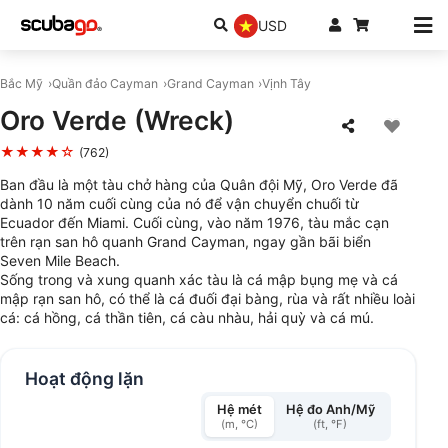
USD
Bắc Mỹ
Quần đảo Cayman
Grand Cayman
Vịnh Tây
Oro Verde (Wreck)
★★★★☆
(762)
Ban đầu là một tàu chở hàng của Quân đội Mỹ, Oro Verde đã
dành 10 năm cuối cùng của nó để vận chuyển chuối từ
Ecuador đến Miami. Cuối cùng, vào năm 1976, tàu mắc cạn
trên rạn san hô quanh Grand Cayman, ngay gần bãi biển
Seven Mile Beach.
Sống trong và xung quanh xác tàu là cá mập bụng mẹ và cá
mập rạn san hô, có thể là cá đuối đại bàng, rùa và rất nhiều loài
cá: cá hồng, cá thần tiên, cá càu nhàu, hải quỳ và cá mú.
Hoạt động lặn
Hệ mét
Hệ đo Anh/Mỹ
(m, °C)
(ft, °F)