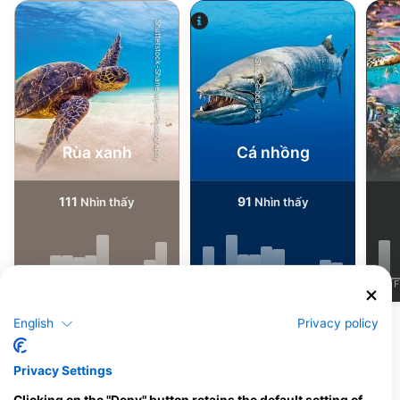
Shutterstock-Shane Myers Photography
iStock-Global_Pics
Rùa xanh
Cá nhồng
111
91
Nhìn thấy
Nhìn thấy
J
F
M
A
M
J
J
A
S
O
N
D
J
F
M
A
M
J
J
A
S
O
N
D
J
F
English
Privacy policy
Xem thêm Động vật
Privacy Settings
Các trung tâm lặn phục vụ tại điểm lặn
này
Clicking on the "Deny" button retains the default setting of