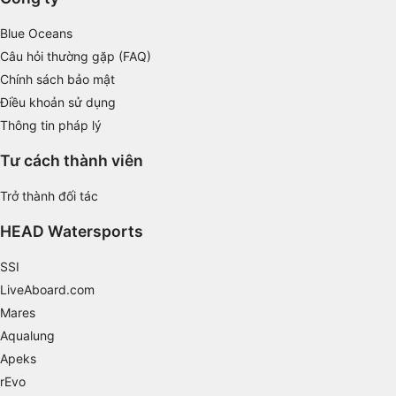
combinations of data from different sources
Blue Oceans
Develop and improve services
Câu hỏi thường gặp (FAQ)
Chính sách bảo mật
Use limited data to select content
Điều khoản sử dụng
IAB Special Features:
Thông tin pháp lý
Use precise geolocation data
Tư cách thành viên
Identify devices based on information
actively requested
Trở thành đối tác
Non-IAB processing purposes:
HEAD Watersports
Necessary
SSI
Performance
LiveAboard.com
Mares
Functional
Aqualung
Advertising
Apeks
rEvo