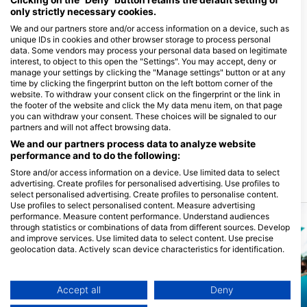
only strictly necessary cookies.
We and our partners store and/or access information on a device, such as
unique IDs in cookies and other browser storage to process personal
Off The Wall Divers
data. Some vendors may process your personal data based on legitimate
37 Seafarers Way, KY1-1201
interest, to object to this open the "Settings". You may accept, deny or
George Town, QuẦn ĐẢo Cayman
manage your settings by clicking the "Manage settings" button or at any
time by clicking the fingerprint button on the left bottom corner of the
website. To withdraw your consent click on the fingerprint or the link in
the footer of the website and click the My data menu item, on that page
you can withdraw your consent. These choices will be signaled to our
Sunset Divers
partners and will not affect browsing data.
390 South Church St., KY1-1106
George Town, QuẦn ĐẢo Cayman
We and our partners process data to analyze website
performance and to do the following:
Store and/or access information on a device. Use limited data to select
advertising. Create profiles for personalised advertising. Use profiles to
Các địa lặn lân cận
select personalised advertising. Create profiles to personalise content.
Use profiles to select personalised content. Measure advertising
performance. Measure content performance. Understand audiences
through statistics or combinations of data from different sources. Develop
and improve services. Use limited data to select content. Use precise
geolocation data. Actively scan device characteristics for identification.
You can find further information on data usage by Google here:
https://business.safety.google/privacy/
Data may be shared outside of the European Union and send to the USA.
Accept all
Deny
Your consent and the cookie policy applies solely to this website/app.