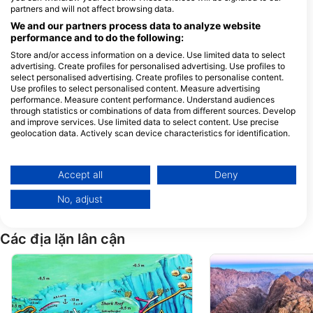
partners and will not affect browsing data.
Pirates Dive Club
We and our partners process data to analyze website
Falcon Hills Hotel, 46619 South
Sinai, Sharm El-Sheikh, Ai Cập
performance and to do the following:
Store and/or access information on a device. Use limited data to select
advertising. Create profiles for personalised advertising. Use profiles to
select personalised advertising. Create profiles to personalise content.
VIP Shrouq
ROJO DIVE SAFA
Use profiles to select personalised content. Measure advertising
Villa 12VA Sunny Beach
Old Sheraton Marin
performance. Measure content performance. Understand audiences
Almontazh, 46619 Sharm El-
Hurghada, Ai Cập
Sheikh, Ai Cập
through statistics or combinations of data from different sources. Develop
and improve services. Use limited data to select content. Use precise
Sunshine Divers Mary & Klaus
Mr.Diver Red Se
geolocation data. Actively scan device characteristics for identification.
El-Khan Mall no.(10), 46619
Hollywood Palma D
Sharm El Sheikh, Ai Cập
Sharm Resort, 4661
You can find further information on data usage by Google here:
Sharm El Sheikh, Ai
https://business.safety.google/privacy/
Data may be shared outside of the European Union and send to the USA.
Red Sea Aggressor II
Dive For Life
Accept all
Deny
Hurghada, Ai Cập
Viva Sharm Hotel, 
Your consent and the cookie policy applies solely to this website/app.
Sharm El-Sheikh, Ai
No, adjust
View Partner List (1 IAB Vendors)
We use your data for the following purposes:
Các địa lặn lân cận
IAB processing purposes:
Store and/or access information on a device
Use limited data to select advertising