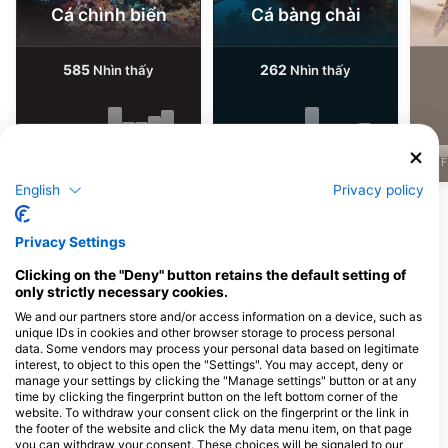
Cá chình biển
Cá bàng chài
585
262
Nhìn thấy
Nhìn thấy
J
F
M
A
M
J
J
A
S
O
N
D
J
F
M
A
M
J
J
A
S
O
N
D
J
F
English
Privacy policy
Xem thêm Động vật
Privacy Settings
Các trung tâm lặn phục vụ tại điểm lặn
Clicking on the "Deny" button retains the default setting of
này
only strictly necessary cookies.
We and our partners store and/or access information on a device, such as
unique IDs in cookies and other browser storage to process personal
data. Some vendors may process your personal data based on legitimate
Camel Dive Club
interest, to object to this open the "Settings". You may accept, deny or
P.O Box 10, 46619 Sharm El Sheikh,
manage your settings by clicking the "Manage settings" button or at any
Ai Cập
time by clicking the fingerprint button on the left bottom corner of the
website. To withdraw your consent click on the fingerprint or the link in
the footer of the website and click the My data menu item, on that page
you can withdraw your consent. These choices will be signaled to our