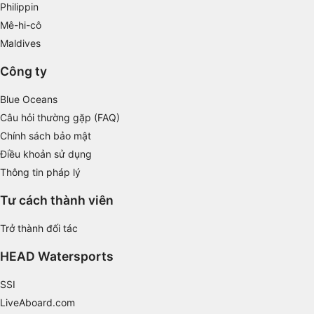
Philippin
Identify devices based on information
Mê-hi-cô
actively requested
Maldives
Non-IAB processing purposes:
Công ty
Necessary
Blue Oceans
Performance
Câu hỏi thường gặp (FAQ)
Functional
Chính sách bảo mật
Điều khoản sử dụng
Advertising
Thông tin pháp lý
Tư cách thành viên
Trở thành đối tác
HEAD Watersports
SSI
LiveAboard.com