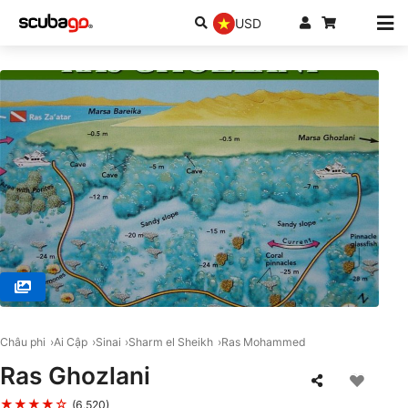
USD
© Dive One Academy, Sharm El Sheikh
Châu phi
Ai Cập
Sinai
Sharm el Sheikh
Ras Mohammed
Ras Ghozlani
★★★★☆
(6,520)