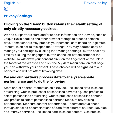
English
Privacy policy
232
189
Nhìn thấy
Nhìn thấy
Privacy Settings
Clicking on the "Deny" button retains the default setting of
only strictly necessary cookies.
We and our partners store and/or access information on a device, such as
J
F
M
A
M
J
J
A
S
O
N
D
J
F
M
A
M
J
J
A
S
O
N
D
J
F
unique IDs in cookies and other browser storage to process personal
data. Some vendors may process your personal data based on legitimate
interest, to object to this open the "Settings". You may accept, deny or
Xem thêm Động vật
manage your settings by clicking the "Manage settings" button or at any
time by clicking the fingerprint button on the left bottom corner of the
website. To withdraw your consent click on the fingerprint or the link in
Các trung tâm lặn phục vụ tại điểm lặn
the footer of the website and click the My data menu item, on that page
you can withdraw your consent. These choices will be signaled to our
này
partners and will not affect browsing data.
We and our partners process data to analyze website
performance and to do the following:
ScubaXcursion, Aliwal Shoal
Store and/or access information on a device. Use limited data to select
Green Lane, 4180 Scottburgh, Nam
advertising. Create profiles for personalised advertising. Use profiles to
Phi
select personalised advertising. Create profiles to personalise content.
Use profiles to select personalised content. Measure advertising
performance. Measure content performance. Understand audiences
Các địa lặn lân cận
through statistics or combinations of data from different sources. Develop
and improve services. Use limited data to select content. Use precise