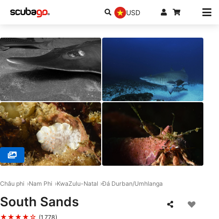
USD
© ScubaXcursion, 4180 Scottburgh
Châu phi
Nam Phi
KwaZulu-Natal
Đá Durban/Umhlanga
South Sands
★★★★☆
(1,778)