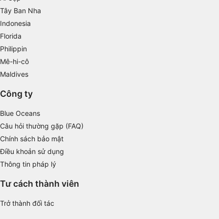
Measure advertising performance
Tây Ban Nha
Indonesia
Measure content performance
Florida
Understand audiences through statistics or
Philippin
combinations of data from different sources
Mê-hi-cô
Develop and improve services
Maldives
Công ty
Use limited data to select content
IAB Special Features:
Blue Oceans
Use precise geolocation data
Câu hỏi thường gặp (FAQ)
Chính sách bảo mật
Identify devices based on information
Điều khoản sử dụng
actively requested
Thông tin pháp lý
Non-IAB processing purposes:
Tư cách thành viên
Necessary
Trở thành đối tác
Performance