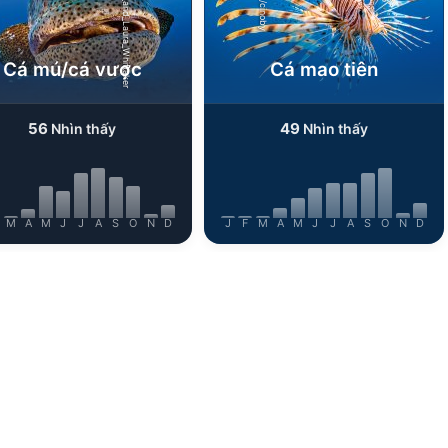
Shutterstock-Henry_and_Laura_Whittaker
iStock/cinoby
Cá mú/cá vược
Cá mao tiên
56
49
Nhìn thấy
Nhìn thấy
M
A
M
J
J
A
S
O
N
D
J
F
M
A
M
J
J
A
S
O
N
D