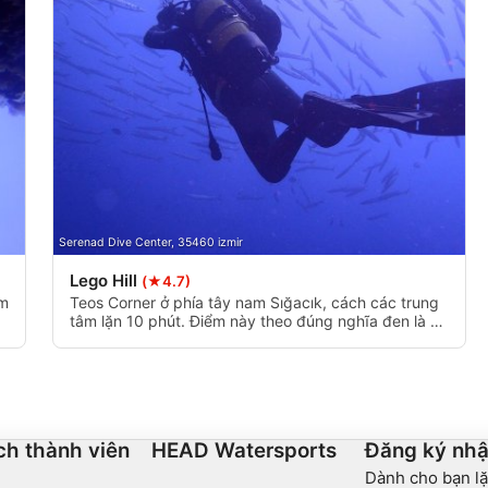
Serenad Dive Center, 35460 izmir
Lego Hill
(★4.7)
âm
Teos Corner ở phía tây nam Sığacık, cách các trung
ơi
tâm lặn 10 phút. Điểm này theo đúng nghĩa đen là ở
góc của thành phố cổ 'TEOS'.
i
ch thành viên
HEAD Watersports
Đăng ký nhậ
Dành cho bạn lặ