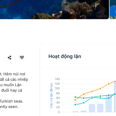
Hoạt động lặn
t. Hẻm núi nơi
tất cả các nhiếp
đều muốn Lặn
 đuối hay cá
 Turkish seas.
antly seen.