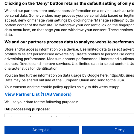
Alamy-WaterFrame
iStock-Global_Pics
Clicking on the "Deny" button retains the default setting of only 
We and our partners store and/or access information on a device, such as uni
personal data. Some vendors may process your personal data based on legitimat
Cá chình biển
Cá
accept, deny or manage your settings by clicking the "Manage settings" button 
bottom corner of the website. To withdraw your consent click on the fingerprint
data menu item, on that page you can withdraw your consent. These choices wil
data.
55
18
Nhìn thấy
N
We and our partners process data to analyze website performanc
Store and/or access information on a device. Use limited data to select adverti
profiles to select personalised advertising. Create profiles to personalise con
advertising performance. Measure content performance. Understand audiences 
sources. Develop and improve services. Use limited data to select content. U
J
F
M
A
M
J
J
A
S
O
N
D
J
F
M
A
M
characteristics for identification.
You can find further information on data usage by Google here: https://busine
Data may be shared outside of the European Union and send to the USA.
Your consent and the cookie policy applies solely to this website/app.
View Partner List (1 IAB Vendors)
We use your data for the following purposes:
Các trung tâm lặn phục vụ tại điểm lặ
IAB processing purposes:
Store and/or access information on a device
Accept all
Deny
Use limited data to select advertising