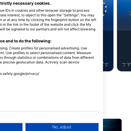
Alamy/Reinhard Dirscherl
strictly necessary cookies.
que IDs in cookies and other browser storage to process
e interest, to object to this open the "Settings". You may
 nhồng
Bạch tuộc
or at any time by clicking the fingerprint button on the left
 or the link in the footer of the website and click the My
l be signaled to our partners and will not affect browsing
8
hìn thấy
Nhìn thấy
e and to do the following:
sing. Create profiles for personalised advertising. Use
tent. Use profiles to select personalised content. Measure
through statistics or combinations of data from different
se precise geolocation data. Actively scan device
J
J
A
S
O
N
D
J
F
M
A
M
J
J
A
S
O
N
D
J
F
ss.safety.google/privacy/
n này
No, adjust