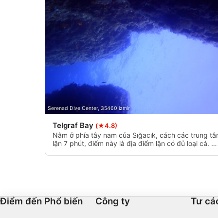
Identify devices based on information actively requested
Non-IAB processing purposes:
Necessary
Performance
Functional
Advertising
Serenad Dive Center, 35460 izmir
Telgraf Bay
(★4.8)
Nằm ở phía tây nam của Sığacık, cách các trung t
lặn 7 phút, điểm này là địa điểm lặn có đủ loại cá. N
hoàn hảo cho những thợ lặn có chứng chỉ nước mở
để tích lũy kinh nghiệm cũng không thể thiếu đối vớ
những thợ lặn chụp ảnh.
Điểm đến Phổ biến
Công ty
Tư cá