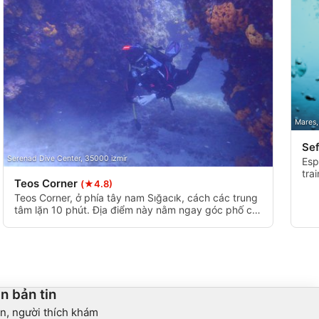
Mares,
Sef
Serenad Dive Center, 35000 izmir
Esp
tra
Teos Corner
(★4.8)
for
tim
Teos Corner, ở phía tây nam Sığacık, cách các trung
tâm lặn 10 phút. Địa điểm này nằm ngay góc phố cổ
'TEOS.'
n bản tin
n, người thích khám