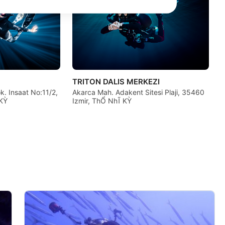
TRITON DALIS MERKEZI
k. Insaat No:11/2,
Akarca Mah. Adakent Sitesi Plaji, 35460
 KỲ
Izmir, ThỔ NhĨ KỲ
data from different sources