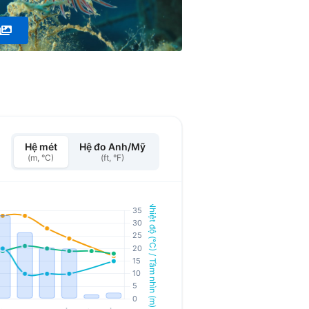
Hệ mét
Hệ đo Anh/Mỹ
(m, °C)
(ft, °F)