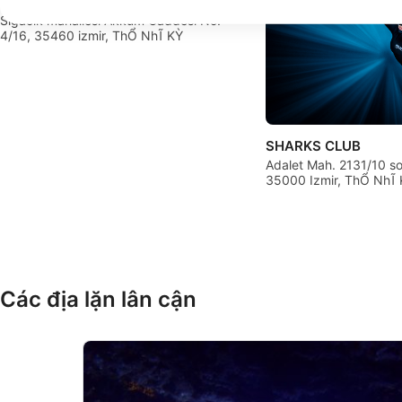
Serenad Dive Center, Adem Gürsoy
Sigacik mahallesi Akkum Caddesi No:
Create profiles for personalised advertising
4/16, 35460 izmir, ThỔ NhĨ KỲ
Use profiles to select personalised advertising
Create profiles to personalise content
Use profiles to select personalised content
SHARKS CLUB
Adalet Mah. 2131/10 so
Measure advertising performance
35000 Izmir, ThỔ NhĨ
Measure content performance
Understand audiences through statistics or combinations of 
Develop and improve services
Các địa lặn lân cận
Use limited data to select content
IAB Special Features:
Use precise geolocation data