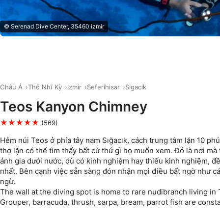
© Serenad Dive Center, 35460 izmir
Châu Á
Thổ Nhĩ Kỳ
Izmir
Seferihisar
Sigacik
Teos Kanyon Chimney
★★★★★
(569)
Hẻm núi Teos ở phía tây nam Sığacık, cách trung tâm lặn 10 phú
thợ lặn có thể tìm thấy bất cứ thứ gì họ muốn xem. Đó là nơi mà 
ảnh gia dưới nước, dù có kinh nghiệm hay thiếu kinh nghiệm, 
nhất. Bên cạnh việc sẵn sàng đón nhận mọi điều bất ngờ như cá
ngừ.
The wall at the diving spot is home to rare nudibranch living in
Grouper, barracuda, thrush, sarpa, bream, parrot fish are const