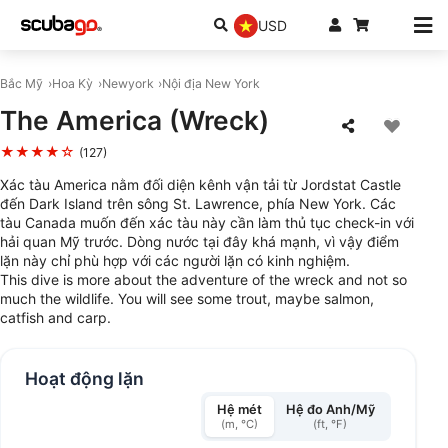
USD
Bắc Mỹ
Hoa Kỳ
Newyork
Nội địa New York
The America (Wreck)
★★★★☆
(127)
Xác tàu America nằm đối diện kênh vận tải từ Jordstat Castle
đến Dark Island trên sông St. Lawrence, phía New York. Các
tàu Canada muốn đến xác tàu này cần làm thủ tục check-in với
hải quan Mỹ trước. Dòng nước tại đây khá mạnh, vì vậy điểm
lặn này chỉ phù hợp với các người lặn có kinh nghiệm.
This dive is more about the adventure of the wreck and not so
much the wildlife. You will see some trout, maybe salmon,
catfish and carp.
Hoạt động lặn
Hệ mét
Hệ đo Anh/Mỹ
(m, °C)
(ft, °F)