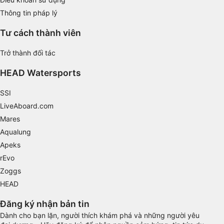
Thông tin pháp lý
Use limited data to select content
Tư cách thành viên
IAB Special Features:
Use precise geolocation data
Trở thành đối tác
Identify devices based on information
HEAD Watersports
actively requested
SSI
Non-IAB processing purposes:
LiveAboard.com
Necessary
Mares
Performance
Aqualung
Apeks
Functional
rEvo
Zoggs
Advertising
HEAD
Đăng ký nhận bản tin
Dành cho bạn lặn, người thích khám phá và những người yêu