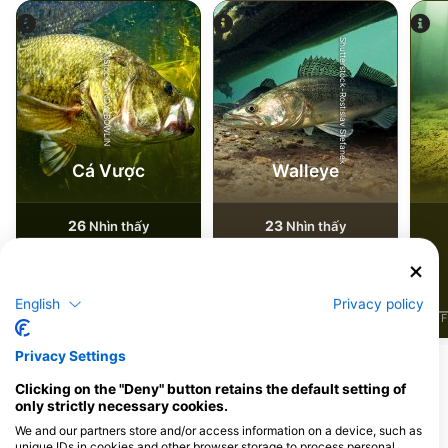
Shutterstock-Rostislav Stefanek
iStock-ANDY_BOWLIN
Cá Vược
Walleye
26
23
Nhìn thấy
Nhìn thấy
English
Privacy policy
J
F
M
A
M
J
J
A
S
O
N
D
J
F
M
A
M
J
J
A
S
O
N
D
J
F
Privacy Settings
Các trung tâm lặn phục vụ tại điểm lặn
Clicking on the "Deny" button retains the default setting of
only strictly necessary cookies.
này
We and our partners store and/or access information on a device, such as
unique IDs in cookies and other browser storage to process personal