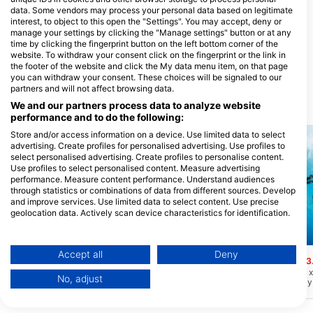
data. Some vendors may process your personal data based on legitimate
Scuba Venture Inc
interest, to object to this open the "Settings". You may accept, deny or
2501 Penn Ave, 19609 Reading, PA
Sharkys Scuba Supply, Mike
manage your settings by clicking the "Manage settings" button or at any
- Hoa KỲ
Morris
time by clicking the fingerprint button on the left bottom corner of the
1226 Wellington St. W, K1Y 3A1
website. To withdraw your consent click on the fingerprint or the link in
Ottawa, ON - Canada
the footer of the website and click the My data menu item, on that page
you can withdraw your consent. These choices will be signaled to our
partners and will not affect browsing data.
We and our partners process data to analyze website
Các địa lặn lân cận
performance and to do the following:
Store and/or access information on a device. Use limited data to select
advertising. Create profiles for personalised advertising. Use profiles to
select personalised advertising. Create profiles to personalise content.
Use profiles to select personalised content. Measure advertising
performance. Measure content performance. Understand audiences
through statistics or combinations of data from different sources. Develop
and improve services. Use limited data to select content. Use precise
geolocation data. Actively scan device characteristics for identification.
You can find further information on data usage by Google here:
Mares
Aqualung
https://business.safety.google/privacy/
Data may be shared outside of the European Union and send to the USA.
Accept all
Deny
Keuka Lake
Sevey’s Marina
(★4.3)
(★3
Your consent and the cookie policy applies solely to this website/app.
Hồ Keuka là một trong những hồ Finger
Sevey's Marina là một 
No, adjust
của New York. Luôn có thứ gì đó được tìm
thuyền tư nhân nên hãy l
View Partner List (1 IAB Vendors)
thấy dưới đáy Hồ Finger, từ chai thủy tinh
đây. Để chìa khóa trong
thế kỷ 18 đến đồ trang sức cũ và thậm
hợp họ cần di chuyển và
We use your data for the following purposes:
chí cả hóa thạch cũ. Tầm nhìn tốt nhất là
$10 tại ki-ốt màu xanh 