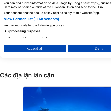
You can find further information on data usage by Google here: https://busine
沖縄県沖縄市照屋4-4-3 -302, 9040011
Data may be shared outside of the European Union and send to the USA.
Okinawa, Okinawa - NhẬt BẢn
Your consent and the cookie policy applies solely to this website/app.
View Partner List (1 IAB Vendors)
We use your data for the following purposes:
シーカーズ沖縄 SEAKER
IAB processing purposes:
SEAKERS OKINAWA
牧港1-57-22-2, 901213
Store and/or access information on a device
Okinawa - NhẬt BẢn
Accept all
Deny
Use limited data to select advertising
Create profiles for personalised advertising
Use profiles to select personalised advertising
Các địa lặn lân cận
Create profiles to personalise content
Use profiles to select personalised content
Measure advertising performance
Measure content performance