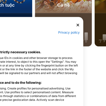
ch tuộc
Cá hề
17
hìn thấy
Nhìn thấy
Privacy policy
J
J
A
S
O
N
D
J
F
M
A
M
J
J
A
S
O
N
D
J
F
strictly necessary cookies.
que IDs in cookies and other browser storage to process
e interest, to object to this open the "Settings". You may
or at any time by clicking the fingerprint button on the left
 or the link in the footer of the website and click the My
n này
l be signaled to our partners and will not affect browsing
e and to do the following:
sing. Create profiles for personalised advertising. Use
tent. Use profiles to select personalised content. Measure
through statistics or combinations of data from different
se precise geolocation data. Actively scan device