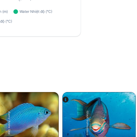
iStock-burnsboxco
Alamy-Andre Seal