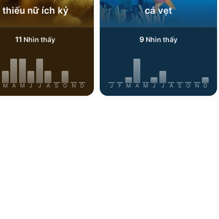
thiếu nữ ích kỷ
cá vẹt
11
9
Nhìn thấy
Nhìn thấy
M
A
M
J
J
A
S
O
N
D
J
F
M
A
M
J
J
A
S
O
N
D