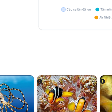
einhard Dirscherl
Udo Kefrig