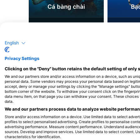
Cá bàng chài
Bạ
3
3
Nhìn thấy
N
English
J
F
M
A
M
J
J
A
S
O
N
D
J
F
M
A
M
Privacy Settings
Clicking on the "Deny" button retains the default setting of only 
We and our partners store and/or access information on a device, such as uni
personal data. Some vendors may process your personal data based on legitimat
accept, deny or manage your settings by clicking the "Manage settings" button 
bottom corner of the website. To withdraw your consent click on the fingerprint
Các trung tâm lặn phục vụ tại điểm lặ
data menu item, on that page you can withdraw your consent. These choices wil
data.
We and our partners process data to analyze website performanc
Store and/or access information on a device. Use limited data to select adverti
profiles to select personalised advertising. Create profiles to personalise con
advertising performance. Measure content performance. Understand audiences 
sources. Develop and improve services. Use limited data to select content. U
Ar Yo Divin, Jose Sergio Larotonda
characteristics for identification.
Neto