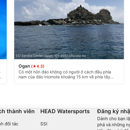
data from different sources
SSI Service Center Japan, 101-0051 Chiyoda-ku
Ogan
(★4.3)
ó
Có một hòn đảo không có người ở cách đầu phía
ó
nam của đảo Iriomote khoảng 15 km về phía tây
nam, được gọi là Ogan. Khoảng 1 giờ đi thuyền từ
u
Đảo Iriomote. “Cội rễ phương Đông” nổi tiếng là một
địa hình động với những rễ cây ẩn sâu khổng lồ mọc
ận
lên từ đáy biển ở độ sâu 40 mét. Đây là một vị trí tiên
a
tiến do dòng chảy nhanh.
t
ch thành viên
HEAD Watersports
Đăng ký nhậ
Dành cho bạn lặ
h đối tác
SSI
phá và những ng