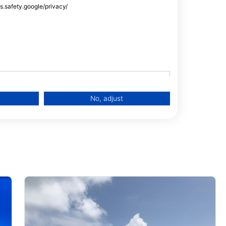
ss.safety.google/privacy/
S OKINAWA,
1 Okinawa,
No, adjust