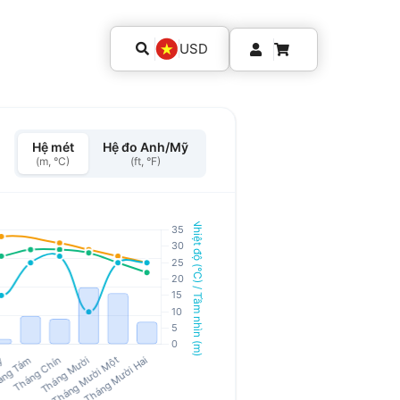
USD
Hệ mét
Hệ đo Anh/Mỹ
(m, °C)
(ft, °F)