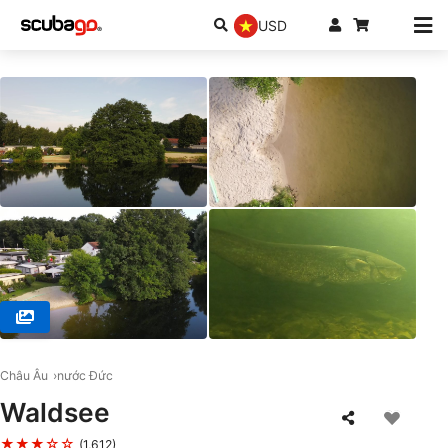
USD
© Action-Sport Salzkotten, 33154 Salzkotten
Châu Âu
nước Đức
Waldsee
★★★☆☆
(1,612)