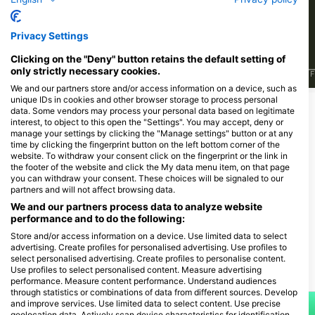
499
336
Nhìn thấy
Nhìn thấy
Privacy Settings
Clicking on the "Deny" button retains the default setting of
only strictly necessary cookies.
J
F
M
A
M
J
J
A
S
O
N
D
J
F
M
A
M
J
J
A
S
O
N
D
J
F
We and our partners store and/or access information on a device, such as
unique IDs in cookies and other browser storage to process personal
data. Some vendors may process your personal data based on legitimate
Các trung tâm lặn phục vụ tại điểm lặn
interest, to object to this open the "Settings". You may accept, deny or
manage your settings by clicking the "Manage settings" button or at any
này
time by clicking the fingerprint button on the left bottom corner of the
website. To withdraw your consent click on the fingerprint or the link in
the footer of the website and click the My data menu item, on that page
you can withdraw your consent. These choices will be signaled to our
partners and will not affect browsing data.
Action-Sport Salzkotten,
Tauchcenter
We and our partners process data to analyze website
performance and to do the following:
Ziegelei-Töpker-Str. 10, 33154
Salzkotten, Đức
Store and/or access information on a device. Use limited data to select
advertising. Create profiles for personalised advertising. Use profiles to
select personalised advertising. Create profiles to personalise content.
Use profiles to select personalised content. Measure advertising
Các địa lặn lân cận
performance. Measure content performance. Understand audiences
through statistics or combinations of data from different sources. Develop
and improve services. Use limited data to select content. Use precise
geolocation data. Actively scan device characteristics for identification.