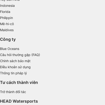
Indonesia
Measure content performance
Florida
Philippin
Understand audiences through statistics or
combinations of data from different sources
Mê-hi-cô
Maldives
Develop and improve services
Công ty
Use limited data to select content
Blue Oceans
IAB Special Features:
Câu hỏi thường gặp (FAQ)
Use precise geolocation data
Chính sách bảo mật
Identify devices based on information
Điều khoản sử dụng
actively requested
Thông tin pháp lý
Non-IAB processing purposes:
Tư cách thành viên
Necessary
Trở thành đối tác
Performance
HEAD Watersports
Functional