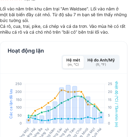
Lối vào nằm trên khu cắm trại "Am Waldsee". Lối vào nằm ở
một bãi biển đầy cát nhỏ. Từ độ sâu 7 m bạn sẽ tìm thấy những
bức tường sỏi.
Cá rô, cua, trai, pike, cá chép và cá da trơn. Vào mùa hè có rất
nhiều cá rô và cá chó nhỏ trên “bãi cỏ” bên trái lối vào.
Hoạt động lặn
Hệ mét
Hệ đo Anh/Mỹ
(m, °C)
(ft, °F)