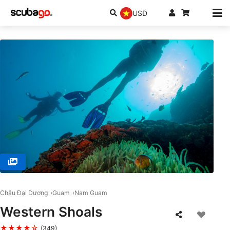
USD
© Scuba Guam, 96913 Tamuning
Châu Đại Dương
Guam
Nam Guam
Western Shoals
★★★★☆
(349)