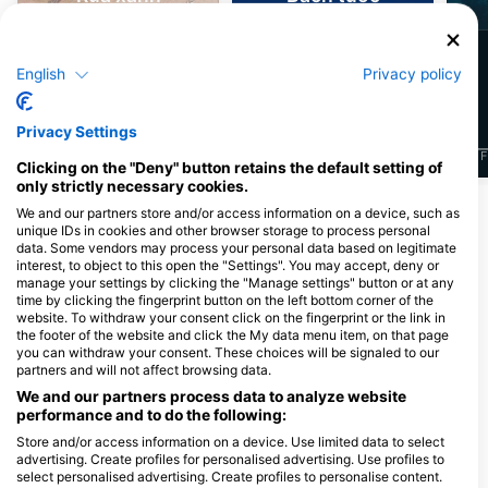
15
5
Nhìn thấy
Nhìn thấy
English
Privacy policy
Privacy Settings
J
F
M
A
M
J
J
A
S
O
N
D
J
F
M
A
M
J
J
A
S
O
N
D
J
F
Clicking on the "Deny" button retains the default setting of
only strictly necessary cookies.
Xem thêm Động vật
We and our partners store and/or access information on a device, such as
unique IDs in cookies and other browser storage to process personal
data. Some vendors may process your personal data based on legitimate
interest, to object to this open the "Settings". You may accept, deny or
Các trung tâm lặn phục vụ tại điểm lặn
manage your settings by clicking the "Manage settings" button or at any
này
time by clicking the fingerprint button on the left bottom corner of the
website. To withdraw your consent click on the fingerprint or the link in
the footer of the website and click the My data menu item, on that page
you can withdraw your consent. These choices will be signaled to our
Scuba Guam
partners and will not affect browsing data.
167 Marine Corp Dr, 96910
We and our partners process data to analyze website
Hagatna, Guam
performance and to do the following:
Store and/or access information on a device. Use limited data to select
advertising. Create profiles for personalised advertising. Use profiles to
select personalised advertising. Create profiles to personalise content.