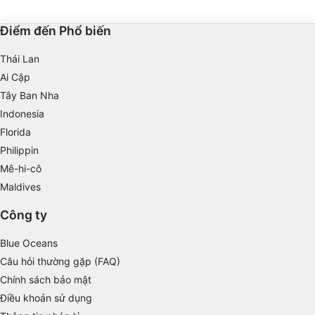
hiện khi thả thuyền khi biển lặng.
nhìn thấy trong hầu hết
nước có thể mạnh - tốt 
Use profiles to select personalised content
hiện vào buổi sáng.
Điểm đến Phổ biến
Measure advertising performance
Thái Lan
Measure content performance
Ai Cập
Tây Ban Nha
Understand audiences through statistics or
Indonesia
combinations of data from different sources
Florida
Develop and improve services
Philippin
Mê-hi-cô
Use limited data to select content
Maldives
IAB Special Features:
Công ty
Use precise geolocation data
Blue Oceans
Identify devices based on information
actively requested
Câu hỏi thường gặp (FAQ)
Chính sách bảo mật
Non-IAB processing purposes:
Điều khoản sử dụng
Necessary