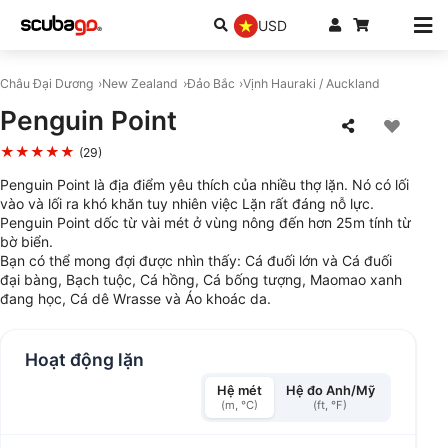
USD
Châu Đại Dương
New Zealand
Đảo Bắc
Vịnh Hauraki / Auckland
Penguin Point
★★★★★
(29)
Penguin Point là địa điểm yêu thích của nhiều thợ lặn. Nó có lối
vào và lối ra khó khăn tuy nhiên việc Lặn rất đáng nỗ lực.
Penguin Point dốc từ vài mét ở vùng nông đến hơn 25m tính từ
bờ biển.
Bạn có thể mong đợi được nhìn thấy: Cá đuối lớn và Cá đuối
đại bàng, Bạch tuộc, Cá hồng, Cá bống tượng, Maomao xanh
đang học, Cá dê Wrasse và Áo khoác da.
Hoạt động lặn
Hệ mét
Hệ đo Anh/Mỹ
(m, °C)
(ft, °F)