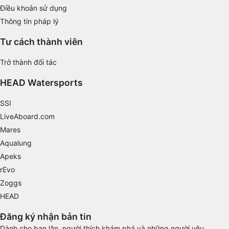
Develop and improve services
Điều khoản sử dụng
Thông tin pháp lý
Use limited data to select content
IAB Special Features:
Tư cách thành viên
Use precise geolocation data
Trở thành đối tác
Identify devices based on information
HEAD Watersports
actively requested
Non-IAB processing purposes:
SSI
LiveAboard.com
Necessary
Mares
Performance
Aqualung
Apeks
Functional
rEvo
Advertising
Zoggs
HEAD
Đăng ký nhận bản tin
Dành cho bạn lặn, người thích khám phá và những người yêu