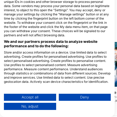
unique IDs in cookies and other browser storage to process personal
data. Some vendors may process your personal data based on legitimate
Epic SCUBA, Epic SCUBA &
interest, to object to this open the "Settings". You may accept, deny or
Surf
manage your settings by clicking the "Manage settings" button or at any
Epic Scuba Ltd, 2012 Auckland,
time by clicking the fingerprint button on the left bottom corner of the
New Zealand
website. To withdraw your consent click on the fingerprint or the link in
the footer of the website and click the My data menu item, on that page
you can withdraw your consent. These choices will be signaled to our
Các địa lặn lân cận
partners and will not affect browsing data.
We and our partners process data to analyze website
performance and to do the following:
Store and/or access information on a device. Use limited data to select
advertising. Create profiles for personalised advertising. Use profiles to
select personalised advertising. Create profiles to personalise content.
Use profiles to select personalised content. Measure advertising
performance. Measure content performance. Understand audiences
through statistics or combinations of data from different sources. Develop
and improve services. Use limited data to select content. Use precise
geolocation data. Actively scan device characteristics for identification.
Mares, Janez Kranjc
You can find further information on data usage by Google here:
https://business.safety.google/privacy/
North Shore Canoe
Global Dive, 1010 Auckland
Data may be shared outside of the European Union and send to the USA.
Vào/ra khỏi bến thuyền
Accept all
Deny
Canoe/Chèo thuyền. Lau
The Pump House
(★3.4)
Your consent and the cookie policy applies solely to this website/app.
vùng nước nông trên đỉn
Hồ Pupuke là một hồ nước ở Bờ Bắc. Nó
No, adjust
hơn 30 mét trên đáy bù
View Partner List (1 IAB Vendors)
cung cấp các điều kiện Lặn ổn định và
thị kém, nhiệt độ có thể 
đáng tin cậy quanh năm. Nhà máy bơm
We use your data for the following purposes:
vào mùa hè. Thận trọng 
có một bãi đá rộng khoảng 8m - 10m tạo