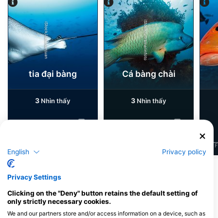
iStock/ultramarinfoto
iStock/Juliosanjuan
tia đại bàng
Cá bàng chài
3
3
Nhìn thấy
Nhìn thấy
J
F
M
A
M
J
J
A
S
O
N
D
J
F
M
A
M
J
J
A
S
O
N
D
J
F
English
Privacy policy
Privacy Settings
Các trung tâm lặn phục vụ tại điểm lặn
này
Clicking on the "Deny" button retains the default setting of
only strictly necessary cookies.
We and our partners store and/or access information on a device, such as