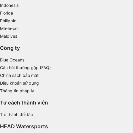
Indonesia
Measure content performance
Florida
Philippin
Understand audiences through statistics or
combinations of data from different sources
Mê-hi-cô
Maldives
Develop and improve services
Công ty
Use limited data to select content
Blue Oceans
IAB Special Features:
Câu hỏi thường gặp (FAQ)
Use precise geolocation data
Chính sách bảo mật
Điều khoản sử dụng
Identify devices based on information
actively requested
Thông tin pháp lý
Non-IAB processing purposes:
Tư cách thành viên
Necessary
Trở thành đối tác
Performance
HEAD Watersports
Functional