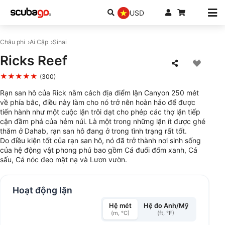
USD
Châu phi
Ai Cập
Sinai
Ricks Reef
★★★★★
(300)
Rạn san hô của Rick nằm cách địa điểm lặn Canyon 250 mét
về phía bắc, điều này làm cho nó trở nên hoàn hảo để được
tiến hành như một cuộc lặn trôi dạt cho phép các thợ lặn tiếp
cận đầm phá của hẻm núi. Là một trong những lặn ít được ghé
thăm ở Dahab, rạn san hô đang ở trong tình trạng rất tốt.
Do điều kiện tốt của rạn san hô, nó đã trở thành nơi sinh sống
của hệ động vật phong phú bao gồm Cá đuối đốm xanh, Cá
sấu, Cá nóc đeo mặt nạ và Lươn vườn.
Hoạt động lặn
Hệ mét
Hệ đo Anh/Mỹ
(m, °C)
(ft, °F)