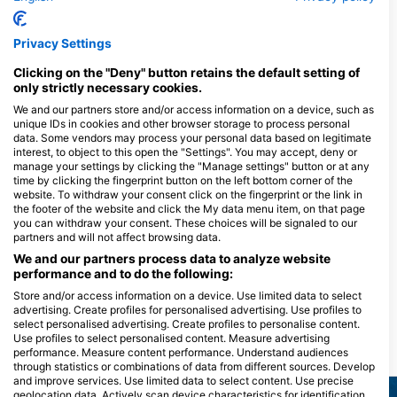
Privacy Settings
AQUA DIVERS
Al Mashraba, 46617 Dahab, Ai Cập
Lagona Divers - Dahab South
Clicking on the "Deny" button retains the default setting of
Happy Life Village, 46617 Dahab, Ai
only strictly necessary cookies.
Cập
We and our partners store and/or access information on a device, such as
unique IDs in cookies and other browser storage to process personal
data. Some vendors may process your personal data based on legitimate
interest, to object to this open the "Settings". You may accept, deny or
Octopus Divers
Extra Divers Da
manage your settings by clicking the "Manage settings" button or at any
Octopus Hotel, 46617 South
Hotel Swiss Inn Reso
time by clicking the fingerprint button on the left bottom corner of the
Sinai, Dahab, Ai Cập
South Sinai Dahab, 
website. To withdraw your consent click on the fingerprint or the link in
the footer of the website and click the My data menu item, on that page
Black Rock Dive Centre
you can withdraw your consent. These choices will be signaled to our
Panda Dahab Resort, 46617
Mashraba St. PO. Bo
partners and will not affect browsing data.
Dahab, South Sinai, Ai Cập
46617 South Sinai,
Ai Cập
We and our partners process data to analyze website
Lagona Divers - Dahab North
performance and to do the following:
Tropitel Resort Dahab,
Store and/or access information on a device. Use limited data to select
46617 Dahab, Ai Cập
advertising. Create profiles for personalised advertising. Use profiles to
select personalised advertising. Create profiles to personalise content.
Use profiles to select personalised content. Measure advertising
performance. Measure content performance. Understand audiences
Các địa lặn lân cận
through statistics or combinations of data from different sources. Develop
and improve services. Use limited data to select content. Use precise
geolocation data. Actively scan device characteristics for identification.