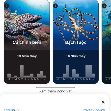
Alamy/Reinhard Dirscherl
Alamy-WaterFrame
Cá chình biển
Bạch tuộc
19
14
Nhìn thấy
Nhìn thấy
J
F
M
A
M
J
J
A
S
O
N
D
J
F
M
A
M
J
J
A
S
O
N
D
J
F
Xem thêm Động vật
Các trung tâm lặn phục vụ tại điểm lặn
này
English
Privacy policy