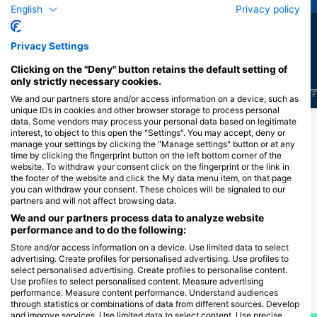
English
Privacy policy
8
6
Nhìn thấy
Nhìn thấy
Privacy Settings
Clicking on the "Deny" button retains the default setting of
only strictly necessary cookies.
J
F
M
A
M
J
J
A
S
O
N
D
J
F
M
A
M
J
J
A
S
O
N
D
J
F
We and our partners store and/or access information on a device, such as
unique IDs in cookies and other browser storage to process personal
data. Some vendors may process your personal data based on legitimate
interest, to object to this open the "Settings". You may accept, deny or
Các trung tâm lặn phục vụ tại điểm lặn
manage your settings by clicking the "Manage settings" button or at any
time by clicking the fingerprint button on the left bottom corner of the
này
website. To withdraw your consent click on the fingerprint or the link in
the footer of the website and click the My data menu item, on that page
you can withdraw your consent. These choices will be signaled to our
partners and will not affect browsing data.
Atlantis Hamburg
We and our partners process data to analyze website
Wassersport & Mee(h)r
performance and to do the following:
Fahrenkrön 148, 22179 Hamburg,
Store and/or access information on a device. Use limited data to select
Đức
advertising. Create profiles for personalised advertising. Use profiles to
select personalised advertising. Create profiles to personalise content.
Use profiles to select personalised content. Measure advertising
performance. Measure content performance. Understand audiences
Các địa lặn lân cận
through statistics or combinations of data from different sources. Develop
and improve services. Use limited data to select content. Use precise