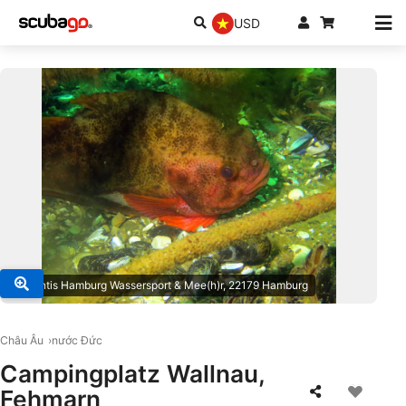
USD
© Atlantis Hamburg Wassersport & Mee(h)r, 22179 Hamburg
Châu Âu
nước Đức
Campingplatz Wallnau,
Fehmarn