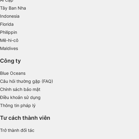
Measure advertising performance
Tây Ban Nha
Indonesia
Measure content performance
Florida
Understand audiences through statistics or
Philippin
combinations of data from different sources
Mê-hi-cô
Develop and improve services
Maldives
Use limited data to select content
Công ty
IAB Special Features:
Blue Oceans
Use precise geolocation data
Câu hỏi thường gặp (FAQ)
Chính sách bảo mật
Identify devices based on information
Điều khoản sử dụng
actively requested
Thông tin pháp lý
Non-IAB processing purposes:
Tư cách thành viên
Necessary
Trở thành đối tác
Performance