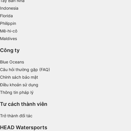
Tây Ban Nha
Use limited data to select advertising
Indonesia
Create profiles for personalised advertising
Florida
Philippin
Use profiles to select personalised
advertising
Mê-hi-cô
Maldives
Create profiles to personalise content
Công ty
Use profiles to select personalised content
Blue Oceans
Measure advertising performance
Câu hỏi thường gặp (FAQ)
Chính sách bảo mật
Measure content performance
Điều khoản sử dụng
Understand audiences through statistics or
Thông tin pháp lý
combinations of data from different sources
Tư cách thành viên
Develop and improve services
Trở thành đối tác
Use limited data to select content
HEAD Watersports
IAB Special Features: