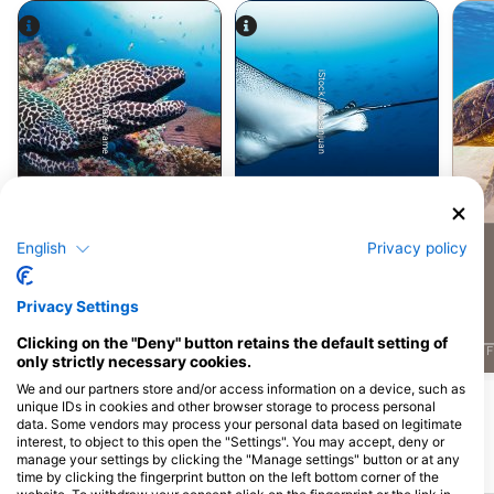
Alamy-WaterFrame
iStock/Juliosanjuan
Cá chình biển
tia đại bàng
17
12
English
Privacy policy
Nhìn thấy
Nhìn thấy
Privacy Settings
Clicking on the "Deny" button retains the default setting of
J
F
M
A
M
J
J
A
S
O
N
D
J
F
M
A
M
J
J
A
S
O
N
D
J
F
only strictly necessary cookies.
We and our partners store and/or access information on a device, such as
Xem thêm Động vật
unique IDs in cookies and other browser storage to process personal
data. Some vendors may process your personal data based on legitimate
interest, to object to this open the "Settings". You may accept, deny or
manage your settings by clicking the "Manage settings" button or at any
Các địa lặn lân cận
time by clicking the fingerprint button on the left bottom corner of the