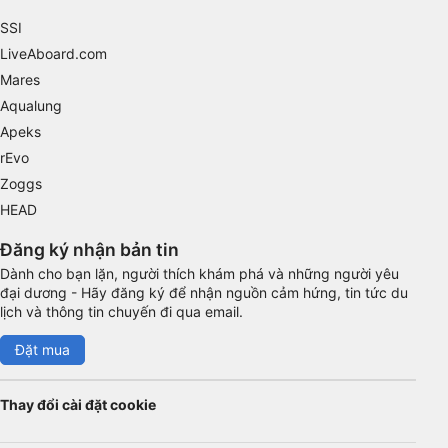
Use precise geolocation data
SSI
LiveAboard.com
Identify devices based on information
actively requested
Mares
Aqualung
Non-IAB processing purposes:
Apeks
Necessary
rEvo
Zoggs
Performance
HEAD
Functional
Đăng ký nhận bản tin
Advertising
Dành cho bạn lặn, người thích khám phá và những người yêu
đại dương - Hãy đăng ký để nhận nguồn cảm hứng, tin tức du
lịch và thông tin chuyến đi qua email.
Đặt mua
Thay đổi cài đặt cookie