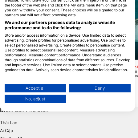
website. To withdraw your consent click on the fingerprint or the link in
the footer of the website and click the My data menu item, on that page
you can withdraw your consent. These choices will be signaled to our
partners and will not affect browsing data.
We and our partners process data to analyze website
performance and to do the following:
Store and/or access information on a device. Use limited data to select
advertising. Create profiles for personalised advertising. Use profiles to
select personalised advertising. Create profiles to personalise content.
Use profiles to select personalised content. Measure advertising
performance. Measure content performance. Understand audiences
Peter S. (#417559)
Peter S. (#417559)
through statistics or combinations of data from different sources. Develop
and improve services. Use limited data to select content. Use precise
Maamigili Beyru
Dhigurah Beyru
(★4.2)
(★4
geolocation data. Actively scan device characteristics for identification.
Địa điểm lặn ngay góc Đảo Maamigili ở
Địa điểm lặn rạn san hô
đầu phía nam của Đảo san hô Ari, nơi
đảo Dhighura địa phươn
You can find further information on data usage by Google here:
cũng có sân bay. Rạn san hô bên ngoài
dốc dần xuống từ 0 đến 
https://business.safety.google/privacy/
dốc dần xuống khoảng. 10 m, sau đó có
đó tường dốc ít nhiều lê
Data may be shared outside of the European Union and send to the USA.
Accept all
Deny
tường dốc ít nhiều lên tới hơn 40 mét với
phần nhô ra nhỏ hơn. T
phần nhô ra và kẽ hở nhỏ hơn. Tùy theo
chảy, vai phải hay vai t
Your consent and the cookie policy applies solely to this website/app.
dòng chảy, vai phải hay vai trái dọc theo
san hô.
No, adjust
View Partner List (1 IAB Vendors)
rạn san hô.
We use your data for the following purposes:
Điểm đến Phổ biến
IAB processing purposes:
Thái Lan
Store and/or access information on a device
Ai Cập