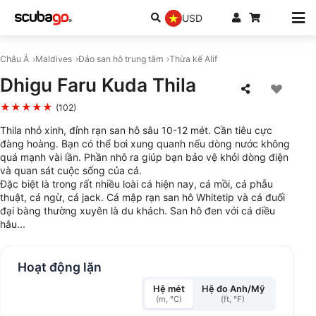
USD
Châu Á
Maldives
Đảo san hô trung tâm
Thừa kế Alif
Dhigu Faru Kuda Thila
★★★★★
(102)
Thila nhỏ xinh, đỉnh rạn san hô sâu 10-12 mét. Cần tiêu cực
đàng hoàng. Bạn có thể bơi xung quanh nếu dòng nước không
quá mạnh vài lần. Phần nhô ra giúp bạn bảo vệ khỏi dòng điện
và quan sát cuộc sống của cá.
Đặc biệt là trong rất nhiều loài cá hiện nay, cá mồi, cá phẫu
thuật, cá ngừ, cá jack. Cá mập rạn san hô Whitetip và cá đuối
đại bàng thường xuyên là du khách. San hô đen với cá diều
hâu...
Hoạt động lặn
Hệ mét
Hệ đo Anh/Mỹ
(m, °C)
(ft, °F)