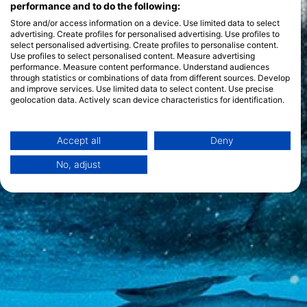
performance and to do the following:
Store and/or access information on a device. Use limited data to select
advertising. Create profiles for personalised advertising. Use profiles to
select personalised advertising. Create profiles to personalise content.
Use profiles to select personalised content. Measure advertising
performance. Measure content performance. Understand audiences
through statistics or combinations of data from different sources. Develop
and improve services. Use limited data to select content. Use precise
geolocation data. Actively scan device characteristics for identification.
You can find further information on data usage by Google here:
https://business.safety.google/privacy/
Data may be shared outside of the European Union and send to the USA.
Accept all
Deny
Your consent and the cookie policy applies solely to this website/app.
No, adjust
View Partner List (1 IAB Vendors)
We use your data for the following purposes:
IAB processing purposes:
Store and/or access information on a device
Use limited data to select advertising
Create profiles for personalised advertising