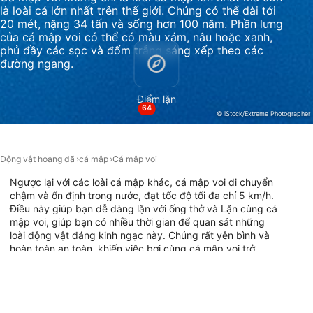
là loài cá lớn nhất trên thế giới. Chúng có thể dài tới
Non-IAB processing purposes:
20 mét, nặng 34 tấn và sống hơn 100 năm. Phần lưng
của cá mập voi có thể có màu xám, nâu hoặc xanh,
Necessary
phủ đầy các sọc và đốm trắng sáng xếp theo các
đường ngang.
Performance
Điểm lặn
Functional
64
© iStock/Extreme Photographer
Advertising
Động vật hoang dã
cá mập
Cá mập voi
Ngược lại với các loài cá mập khác, cá mập voi di chuyển
chậm và ổn định trong nước, đạt tốc độ tối đa chỉ 5 km/h.
Điều này giúp bạn dễ dàng lặn với ống thở và Lặn cùng cá
mập voi, giúp bạn có nhiều thời gian để quan sát những
loài động vật đáng kinh ngạc này. Chúng rất yên bình và
hoàn toàn an toàn, khiến việc bơi cùng cá mập voi trở
thành một trải nghiệm phi thường. Thích vùng nước ấm,
chúng sinh sống ở tất cả các vùng biển nhiệt đới. Chúng
ăn nhuyễn thể và sinh vật phù du nên rất dễ dự đoán nơi
chúng sẽ tụ tập quanh năm dựa trên sự nở hoa của loài